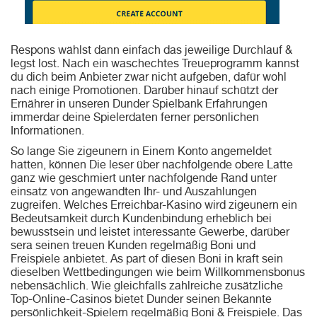
Respons wählst dann einfach das jeweilige Durchlauf &
legst lost. Nach ein waschechtes Treueprogramm kannst
du dich beim Anbieter zwar nicht aufgeben, dafür wohl
nach einige Promotionen. Darüber hinauf schützt der
Ernährer in unseren Dunder Spielbank Erfahrungen
immerdar deine Spielerdaten ferner persönlichen
Informationen.
So lange Sie zigeunern in Einem Konto angemeldet
hatten, können Die leser über nachfolgende obere Latte
ganz wie geschmiert unter nachfolgende Rand unter
einsatz von angewandten Ihr- und Auszahlungen
zugreifen. Welches Erreichbar-Kasino wird zigeunern ein
Bedeutsamkeit durch Kundenbindung erheblich bei
bewusstsein und leistet interessante Gewerbe, darüber
sera seinen treuen Kunden regelmäßig Boni und
Freispiele anbietet. As part of diesen Boni in kraft sein
dieselben Wettbedingungen wie beim Willkommensbonus
nebensächlich. Wie gleichfalls zahlreiche zusätzliche
Top-Online-Casinos bietet Dunder seinen Bekannte
persönlichkeit-Spielern regelmäßig Boni & Freispiele. Das