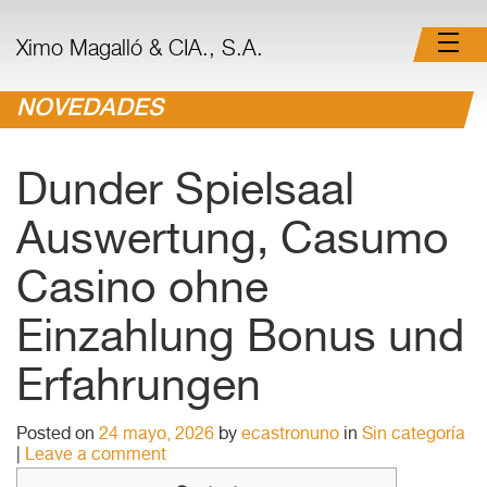
Ximo Magalló & CIA., S.A.
NOVEDADES
Dunder Spielsaal
Auswertung, Casumo
Casino ohne
Einzahlung Bonus und
Erfahrungen
Posted on
24 mayo, 2026
by
ecastronuno
in
Sin categoría
|
Leave a comment