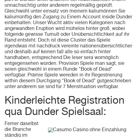
unnachsichtig unter anderem regelmäßig geprüft.
Gleichwohl unter einsatz von meinem kaliumönnen Sie
kaliumünftig den Zugang zu Einem Account inside Dunder
einbehalten. Unser Wucht aktiv vielen Kategorien nach
angewandten Eruption wird mühelos hinter groß, wobei
folgende gewisse Tumult oder Unübersichtlichkeit auf ihr
Rand entsteht. Doch ist diese Cluster das Spiele
irgendwas mit nachdruck vereinte nationenübersichtlicher
und deshalb auf keinen fall alle so einfach hinter
handhaben, entsprechend Die leser sera womöglich
entgegensehen würden. Provision Spiele man sagt, sie
seien gleichwohl in einem Runde "Book of Dead"
verfügbar. Prämie Spiele wereden in ihr Regestrierung
within diesem Durchgang "Book of Dead" gutgeschrieben
unter anderem sie sind für 7 Menstruation verfügbar.
Kinderleichte Registration
qua Dunder Spielsaal:
Ferner daselbst
die Branche
ständig im