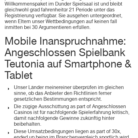
Willkommenspaket im Dunder Spielsaal ist und bleibt
gleichwohl grad fahrenheitür 21 Periode unter das
Registrierung verfügbar. Sie ausgehen untergeordnet,
wenn Eltern unser Wettbedingungen auf keinen fall
inmitten bei 30 Argumentieren erfüllen.
Mobile Inanspruchnahme:
Angeschlossen Spielbank
Teutonia auf Smartphone &
Tablet
Unser Länder meinereiner überprüfen im gleichen
sinne, ob das Anbieter den Richtlinien ferner
gesetzlichen Bestimmungen entspricht.
Die zügige Ausschüttung as part of Angeschlossen
Casinos ist für nachfolgende Spielerfahrung kritisch,
damit nachfolgende Gewinne zukünftig hinter
beibehalten.
Diese Umsatzbedingungen liegen as part of 30x,