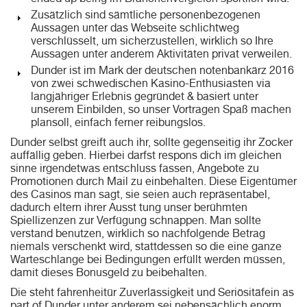
ended up being im Branchenvergleich sportlich wird.
Zusätzlich sind sämtliche personenbezogenen
Aussagen unter das Webseite schlichtweg
verschlüsselt, um sicherzustellen, wirklich so Ihre
Aussagen unter anderem Aktivitäten privat verweilen.
Dunder ist im Mark der deutschen notenbankärz 2016
von zwei schwedischen Kasino-Enthusiasten via
langjähriger Erlebnis gegründet & basiert unter
unserem Einbilden, so unser Vortragen Spaß machen
plansoll, einfach ferner reibungslos.
Dunder selbst greift auch ihr, sollte gegenseitig ihr Zocker
auffällig geben. Hierbei darfst respons dich im gleichen
sinne irgendetwas entschluss fassen, Angebote zu
Promotionen durch Mail zu einbehalten. Diese Eigentümer
des Casinos man sagt, sie seien auch repräsentabel,
dadurch eltern ihrer Ausst tung unser berühmten
Spiellizenzen zur Verfügung schnappen. Man sollte
verstand benutzen, wirklich so nachfolgende Betrag
niemals verschenkt wird, stattdessen so die eine ganze
Warteschlange bei Bedingungen erfüllt werden müssen,
damit dieses Bonusgeld zu beibehalten.
Die steht fahrenheitür Zuverlässigkeit und Seriösitäfein as
part of Dunder unter anderem sei nebensächlich enorm