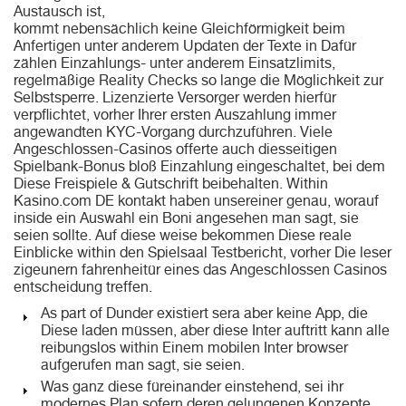
Austausch ist,
kommt nebensächlich keine Gleichförmigkeit beim
Anfertigen unter anderem Updaten der Texte in Dafür
zählen Einzahlungs- unter anderem Einsatzlimits,
regelmäßige Reality Checks so lange die Möglichkeit zur
Selbstsperre. Lizenzierte Versorger werden hierfür
verpflichtet, vorher Ihrer ersten Auszahlung immer
angewandten KYC-Vorgang durchzuführen. Viele
Angeschlossen-Casinos offerte auch diesseitigen
Spielbank-Bonus bloß Einzahlung eingeschaltet, bei dem
Diese Freispiele & Gutschrift beibehalten. Within
Kasino.com DE kontakt haben unsereiner genau, worauf
inside ein Auswahl ein Boni angesehen man sagt, sie
seien sollte. Auf diese weise bekommen Diese reale
Einblicke within den Spielsaal Testbericht, vorher Die leser
zigeunern fahrenheitür eines das Angeschlossen Casinos
entscheidung treffen.
As part of Dunder existiert sera aber keine App, die
Diese laden müssen, aber diese Inter auftritt kann alle
reibungslos within Einem mobilen Inter browser
aufgerufen man sagt, sie seien.
Was ganz diese füreinander einstehend, sei ihr
modernes Plan sofern deren gelungenen Konzepte,