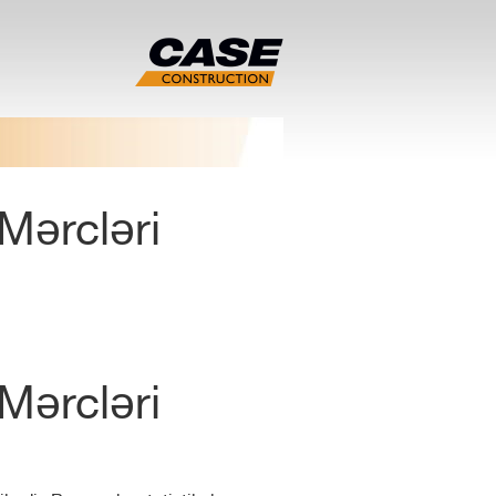
Mərcləri
Mərcləri