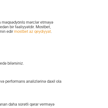
daha məqsədyönlü mərclər etməyə
edən bir fəaliyyətdir. Mostbet,
əmin edir
mostbet az qeydiyyat
.
də bilərsiniz.
və performans analizlərinə daxil ola
lanan daha sürətli qərar verməyə