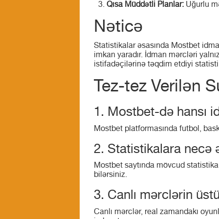
Qısa Müddətli Planlar:
Uğurlu mə
Nəticə
Statistikalar əsasında Mostbet idm
imkan yaradır. İdman mərcləri yalnız
istifadəçilərinə təqdim etdiyi statis
Tez-tez Verilən S
1. Mostbet-də hansı id
Mostbet platformasında futbol, bask
2. Statistikalara necə
Mostbet saytında mövcud statistikal
bilərsiniz.
3. Canlı mərclərin üstü
Canlı mərclər, real zamandakı oyunl