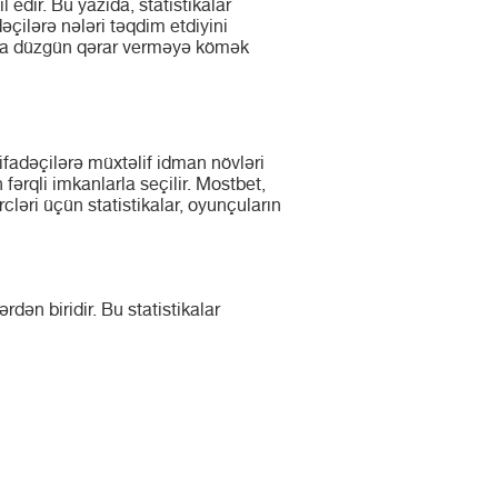
 edir. Bu yazıda, statistikalar
çilərə nələri təqdim etdiyini
lara düzgün qərar verməyə kömək
tifadəçilərə müxtəlif idman növləri
ərqli imkanlarla seçilir. Mostbet,
rcləri üçün statistikalar, oyunçuların
dən biridir. Bu statistikalar