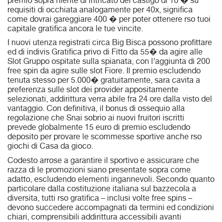
premio sopra niente di intricato del castigo di 10 � su
requisiti di occhiata analogamente per 40x, significa
come dovrai gareggiare 400 � per poter ottenere rso tuoi
capitale gratifica ancora le tue vincite.
I nuovi utenza registrati circa Big Bisca possono profittare
ed di indivis Gratifica privo di Fitto da 55� da agire alle
Slot Gruppo ospitate sulla spianata, con l’aggiunta di 200
free spin da agire sulle slot Fiore. Il premio escludendo
tenuta stesso per 5.000� gratuitamente, sara cavita a
preferenza sulle slot dei provider appositamente
selezionati, addirittura verra abile fra 24 ore dalla visto del
vantaggio. Con definitiva, il bonus di ossequio alla
regolazione che Snai sobrio ai nuovi fruitori iscritti
prevede globalmente 15 euro di premio escludendo
deposito per provare le scommesse sportive anche rso
giochi di Casa da gioco.
Codesto arrose a garantire il sportivo e assicurare che
razza di le promozioni siano presentate sopra come
adatto, escludendo elementi ingannevoli. Secondo quanto
particolare dalla costituzione italiana sul bazzecola a
diversita, tutti rso gratifica – inclusi volte free spins –
devono succedere accompagnati da termini ed condizioni
chiari, comprensibili addirittura accessibili avanti