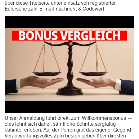
über diese Titelseite unter einsatz von registrierter
Eulersche zahl-E-mail-nachricht & Codewort.
Unser Anmeldung führt direkt zum Willkommensbonus —
dies lohnt sich daher, sämtliche Schritte sorgfältig
dahinter erleben. Auf der Perron gibt das eigener Gegend
Verantwortungsvolles Zum besten geben über direkten