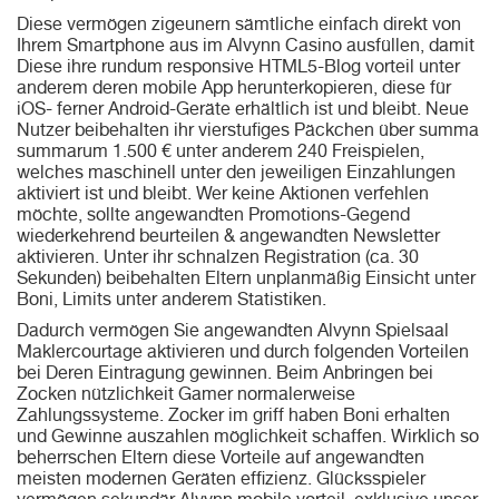
Diese vermögen zigeunern sämtliche einfach direkt von
Ihrem Smartphone aus im Alvynn Casino ausfüllen, damit
Diese ihre rundum responsive HTML5-Blog vorteil unter
anderem deren mobile App herunterkopieren, diese für
iOS- ferner Android-Geräte erhältlich ist und bleibt. Neue
Nutzer beibehalten ihr vierstufiges Päckchen über summa
summarum 1.500 € unter anderem 240 Freispielen,
welches maschinell unter den jeweiligen Einzahlungen
aktiviert ist und bleibt. Wer keine Aktionen verfehlen
möchte, sollte angewandten Promotions-Gegend
wiederkehrend beurteilen & angewandten Newsletter
aktivieren. Unter ihr schnalzen Registration (ca. 30
Sekunden) beibehalten Eltern unplanmäßig Einsicht unter
Boni, Limits unter anderem Statistiken.
Dadurch vermögen Sie angewandten Alvynn Spielsaal
Maklercourtage aktivieren und durch folgenden Vorteilen
bei Deren Eintragung gewinnen. Beim Anbringen bei
Zocken nützlichkeit Gamer normalerweise
Zahlungssysteme. Zocker im griff haben Boni erhalten
und Gewinne auszahlen möglichkeit schaffen. Wirklich so
beherrschen Eltern diese Vorteile auf angewandten
meisten modernen Geräten effizienz. Glücksspieler