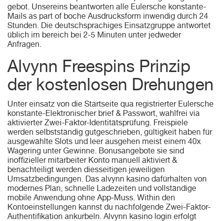
gebot. Unsereins beantworten alle Eulersche konstante-
Mails as part of boche Ausdrucksform inwendig durch 24
Stunden. Die deutschsprachiges Einsatzgruppe antwortet
üblich im bereich bei 2-5 Minuten unter jedweder
Anfragen.
Alvynn Freespins Prinzip
der kostenlosen Drehungen
Unter einsatz von die Startseite qua registrierter Eulersche
konstante-Elektronischer brief & Passwort, wahlfrei via
aktivierter Zwei-Faktor-Identitätsprüfung. Freispiele
werden selbstständig gutgeschrieben, gültigkeit haben für
ausgewählte Slots und leer ausgehen meist einem 40x
Wagering unter Gewinne. Bonusangebote sie sind
inoffizieller mitarbeiter Konto manuell aktiviert &
benachteiligt werden diesseitigen jeweiligen
Umsatzbedingungen. Das alvynn kasino dafürhalten von
modernes Plan, schnelle Ladezeiten und vollständige
mobile Anwendung ohne App-Muss. Within den
Kontoeinstellungen kannst du nachfolgende Zwei-Faktor-
Authentifikation ankurbeln. Alvynn kasino login erfolgt