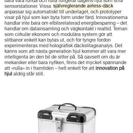
bara vara runda och rulla fungerar dagens hjul som små
sensorstationer. Vissa
självreglerande airless-däck
anpassar sig automatiskt till underlaget, och prototyper
visar på hjul som kan byta form under färd. Innovationerna
handlar inte bara om elbilsrelaterad energibesparing – det
handlar om datainsamling och vägkontakt i realtid. Teman
som cirkulär ekonomi och modulära system gör att
slitbanor enkelt kan bytas ut, och för tyngre fordon
experimenteras med holografisk däckslitageanalys. Det
känns som att nästa generation hjul kommer att vara mer
intelligenta än den bil de sitter på. Så oavsett om du är
mekaniker eller bara nyfiken, finns det mycket spännande
att «rulla» in i framtiden – helt enkelt för att
innovation på
hjul
aldrig står still.