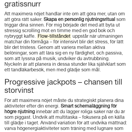
gratissnurr
Att maximera nöjet handlar inte om att göra mer, utan om
att göra rätt saker.
Skapa en personlig njutningsritual
som
triggar dina sinnen. För mig började det med att byta ut
stressig scrolling mot en timme med en god bok och
nybryggt kaffe.
Flow-tillståndet
uppstår när utmaningen
matchar din förmåga – för intensivt blir det stress, för lätt
blir det tristess. Genom att variera mellan aktiva
belöningar, som att lära sig en ny färdighet, och passiva,
som att lyssna på musik, undviker du avtrubbning.
Nyckeln är att planera in dessa stunder lika självklart som
ett tandläkarbesök, men med glädje som mål.
Progressive jackpots – chansen till
storvinst
För att maximera nöjet måste du strategiskt planera dina
aktiviteter efter din energi.
Smart schemaläggning för
högre njutning
innebär att du lägger roliga saker när du är
som piggast. Undvik att multitaska – fokusera på en källa
till glädje i taget. Använd variation för att undvika mättnad:
varva högenergiaktiviteter som träning med lugnare som