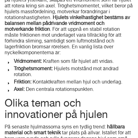
på hjulets ytterkant, skapas ett vridmoment som får hjulet
att rotera kring sin axel. Tröghetsmomentet, vilket beror på
hjulets massfördelning, motverkar förändringar i
rotationshastigheten.
Hjulets vinkelhastighet bestäms av
balansen mellan pådrivande vridmoment och
motverkande friktion
. För att uppnå en stabil rotation
måste friktionen mot underlaget vara tillräcklig för att
förhindra slirning, samtidigt som luftmotstånd och
lagerfriktion bromsar rörelsen. En vanlig lista över
nyckelkomponenterna är:
Vridmoment:
Kraften som får hjulet att vridas.
Tröghetsmoment:
Hjulets motstånd mot ändrad
rotation.
Friktion:
Kontaktkraften mellan hjul och underlag.
Axel:
Den centrala rotationspunkten.
Olika teman och
innovationer på hjulen
På senaste hjulmässorna syns en tydlig trend:
hållbara
material och smart teknik
tar plats på allvar. Istället för att