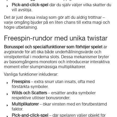
Pick-and-click-spel
där du själv väljer vilka skatter du
vill avslöja.
Det är just dessa inslag som gör att du aldrig tröttnar –
varje omgång bjuder på en liten chans till extra magi och
högre utbetalning.
Freespin-rundor med unika twistar
Bonusspel och specialfunktioner som förhöjer spelet
är
avgörande för att öka både underhållningsvärde och
vinstpotential i moderna slots. Dessa mekanismer bryter
av basomgångens monotoni och introducerar interaktiva
moment eller slumpmässiga multiplikatorer.
Vanliga funktioner inkluderar:
Freespins
– extra snurr utan insats, ofta med
förstärkta symboler.
Wilds och Scatters
– ersätter andra symboler
respektive utlöser bonusronder.
Multiplikatorer
– ökar vinsten med en förutbestämd
faktor.
Pick-and-click-spel
– där spelaren väljer objekt för