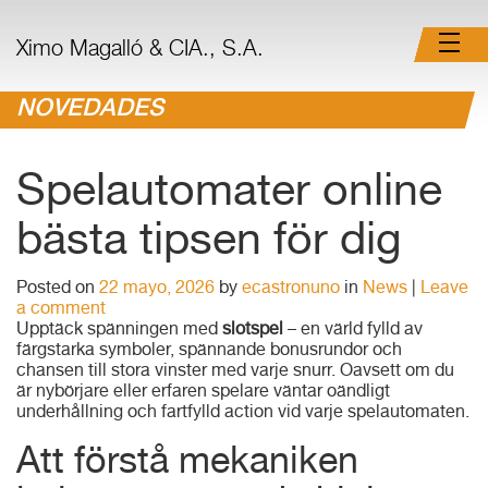
Ximo Magalló & CIA., S.A.
NOVEDADES
Spelautomater online
bästa tipsen för dig
Posted on
22 mayo, 2026
by
ecastronuno
in
News
|
Leave
a comment
Upptäck spänningen med
slotspel
– en värld fylld av
färgstarka symboler, spännande bonusrundor och
chansen till stora vinster med varje snurr. Oavsett om du
är nybörjare eller erfaren spelare väntar oändligt
underhållning och fartfylld action vid varje spelautomaten.
Att förstå mekaniken