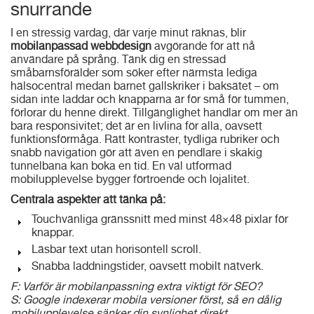
snurrande
I en stressig vardag, där varje minut räknas, blir
mobilanpassad webbdesign
avgörande för att nå
användare på språng. Tänk dig en stressad
småbarnsförälder som söker efter närmsta lediga
hälsocentral medan barnet gallskriker i baksätet – om
sidan inte laddar och knapparna är för små för tummen,
förlorar du henne direkt. Tillgänglighet handlar om mer än
bara responsivitet; det är en livlina för alla, oavsett
funktionsförmåga. Rätt kontraster, tydliga rubriker och
snabb navigation gör att även en pendlare i skakig
tunnelbana kan boka en tid. En väl utformad
mobilupplevelse bygger förtroende och lojalitet.
Centrala aspekter att tänka på:
Touchvänliga gränssnitt med minst 48×48 pixlar för
knappar.
Läsbar text utan horisontell scroll.
Snabba laddningstider, oavsett mobilt nätverk.
F: Varför är mobilanpassning extra viktigt för SEO?
S: Google indexerar mobila versioner först, så en dålig