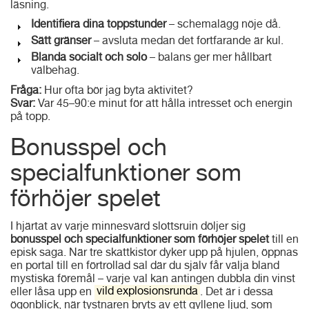
läsning.
Identifiera dina toppstunder
– schemalägg nöje då.
Sätt gränser
– avsluta medan det fortfarande är kul.
Blanda socialt och solo
– balans ger mer hållbart
välbehag.
Fråga:
Hur ofta bör jag byta aktivitet?
Svar:
Var 45–90:e minut för att hålla intresset och energin
på topp.
Bonusspel och
specialfunktioner som
förhöjer spelet
I hjärtat av varje minnesvärd slottsruin döljer sig
bonusspel och specialfunktioner som förhöjer spelet
till en
episk saga. När tre skattkistor dyker upp på hjulen, öppnas
en portal till en förtrollad sal där du själv får välja bland
mystiska föremål – varje val kan antingen dubbla din vinst
eller låsa upp en
vild explosionsrunda
. Det är i dessa
ögonblick, när tystnaren bryts av ett gyllene ljud, som