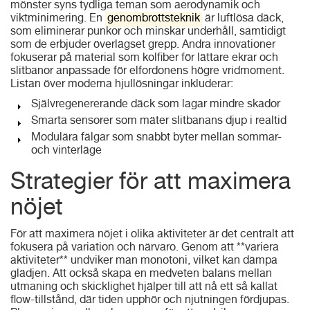
mönster syns tydliga teman som aerodynamik och
viktminimering. En
genombrottsteknik
är luftlösa däck,
som eliminerar punkor och minskar underhåll, samtidigt
som de erbjuder överlägset grepp. Andra innovationer
fokuserar på material som kolfiber för lättare ekrar och
slitbanor anpassade för elfordonens högre vridmoment.
Listan över moderna hjullösningar inkluderar:
Självregenererande däck som lagar mindre skador
Smarta sensorer som mäter slitbanans djup i realtid
Modulära fälgar som snabbt byter mellan sommar-
och vinterläge
Strategier för att maximera
nöjet
För att maximera nöjet i olika aktiviteter är det centralt att
fokusera på variation och närvaro. Genom att **variera
aktiviteter** undviker man monotoni, vilket kan dämpa
glädjen. Att också skapa en medveten balans mellan
utmaning och skicklighet hjälper till att nå ett så kallat
flow-tillstånd, där tiden upphör och njutningen fördjupas.