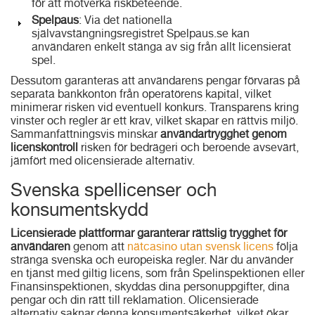
för att motverka riskbeteende.
Spelpaus
: Via det nationella
självavstängningsregistret Spelpaus.se kan
användaren enkelt stänga av sig från allt licensierat
spel.
Dessutom garanteras att användarens pengar förvaras på
separata bankkonton från operatörens kapital, vilket
minimerar risken vid eventuell konkurs. Transparens kring
vinster och regler är ett krav, vilket skapar en rättvis miljö.
Sammanfattningsvis minskar
användartrygghet genom
licenskontroll
risken för bedrägeri och beroende avsevärt,
jämfört med olicensierade alternativ.
Svenska spellicenser och
konsumentskydd
Licensierade plattformar garanterar rättslig trygghet för
användaren
genom att
nätcasino utan svensk licens
följa
stränga svenska och europeiska regler. När du använder
en tjänst med giltig licens, som från Spelinspektionen eller
Finansinspektionen, skyddas dina personuppgifter, dina
pengar och din rätt till reklamation. Olicensierade