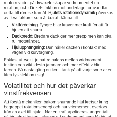
motorn vrider på drivaxeln skapar vridmomentet en
rotation, och däckets friktion mot underlaget omvandlar
detta till rörelse framåt.
Hjulets rotationsdynamik
påverkas
av flera faktorer som är bra att känna till:
Viktfördelning:
Tyngre bilar kräver mer kraft för att få
hjulen att snurra.
Däckbredd:
Bredare däck ger mer grepp men kan öka
rullmotståndet.
Hjulupphängning:
Den håller däcken i kontakt med
vägen vid kurvtagning.
Enklast uttryckt: ju bättre balans mellan vridmoment,
friktion och vikt, desto jämnare och mer effektiv blir
färden. Så nästa gång du kör – tänk på att varje snurr är en
liten fysiklektion i sig!
Volatilitet och hur det påverkar
vinstfrekvensen
Att förstå mekaniken bakom snurrande hjul kretsar kring
begreppet rotationsenergi och hur vridmoment överförs
från en axel till hjulet. När en kraft appliceras tangentialt