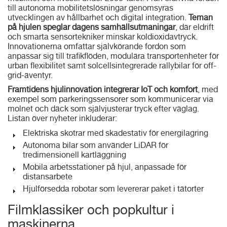
till autonoma mobilitetslösningar genomsyras
utvecklingen av hållbarhet och digital integration.
Teman
på hjulen speglar dagens samhällsutmaningar
, där eldrift
och smarta sensortekniker minskar koldioxidavtryck.
Innovationerna omfattar självkörande fordon som
anpassar sig till trafikflöden, modulära transportenheter för
urban flexibilitet samt solcellsintegrerade rallybilar för off-
grid-äventyr.
Framtidens hjulinnovation integrerar IoT och komfort
, med
exempel som parkeringssensorer som kommunicerar via
molnet och däck som självjusterar tryck efter väglag.
Listan över nyheter inkluderar:
Elektriska skotrar med skadestativ för energilagring
Autonoma bilar som använder LiDAR för
tredimensionell kartläggning
Mobila arbetsstationer på hjul, anpassade för
distansarbete
Hjulförsedda robotar som levererar paket i tätorter
Filmklassiker och popkultur i
maskinerna