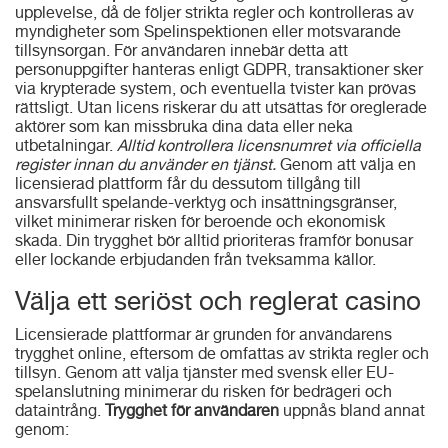
upplevelse, då de följer strikta regler och kontrolleras av
myndigheter som Spelinspektionen eller motsvarande
tillsynsorgan. För användaren innebär detta att
personuppgifter hanteras enligt GDPR, transaktioner sker
via krypterade system, och eventuella tvister kan prövas
rättsligt. Utan licens riskerar du att utsättas för oreglerade
aktörer som kan missbruka dina data eller neka
utbetalningar.
Alltid kontrollera licensnumret via officiella
register innan du använder en tjänst.
Genom att välja en
licensierad plattform får du dessutom tillgång till
ansvarsfullt spelande-verktyg och insättningsgränser,
vilket minimerar risken för beroende och ekonomisk
skada. Din trygghet bör alltid prioriteras framför bonusar
eller lockande erbjudanden från tveksamma källor.
Välja ett seriöst och reglerat casino
Licensierade plattformar är grunden för användarens
trygghet online, eftersom de omfattas av strikta regler och
tillsyn. Genom att välja tjänster med svensk eller EU-
spelanslutning minimerar du risken för bedrägeri och
dataintrång.
Trygghet för användaren
uppnås bland annat
genom: