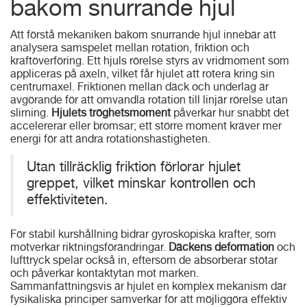
bakom snurrande hjul
Att förstå mekaniken bakom snurrande hjul innebär att
analysera samspelet mellan rotation, friktion och
kraftöverföring. Ett hjuls rörelse styrs av vridmoment som
appliceras på axeln, vilket får hjulet att rotera kring sin
centrumaxel. Friktionen mellan däck och underlag är
avgörande för att omvandla rotation till linjär rörelse utan
slirning.
Hjulets tröghetsmoment
påverkar hur snabbt det
accelererar eller bromsar; ett större moment kräver mer
energi för att ändra rotationshastigheten.
Utan tillräcklig friktion förlorar hjulet
greppet, vilket minskar kontrollen och
effektiviteten.
För stabil kurshållning bidrar gyroskopiska krafter, som
motverkar riktningsförändringar.
Däckens deformation
och
lufttryck spelar också in, eftersom de absorberar stötar
och påverkar kontaktytan mot marken.
Sammanfattningsvis är hjulet en komplex mekanism där
fysikaliska principer samverkar för att möjliggöra effektiv