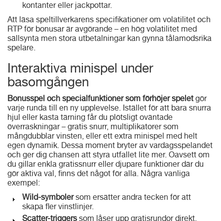
kontanter eller jackpottar.
Att läsa speltillverkarens specifikationer om volatilitet och
RTP för bonusar är avgörande – en hög volatilitet med
sällsynta men stora utbetalningar kan gynna tålamodsrika
spelare.
Interaktiva minispel under
basomgången
Bonusspel och specialfunktioner som förhöjer spelet
gör
varje runda till en ny upplevelse. Istället för att bara snurra
hjul eller kasta tärning får du plötsligt oväntade
överraskningar – gratis snurr, multiplikatorer som
mångdubblar vinsten, eller ett extra minispel med helt
egen dynamik. Dessa moment bryter av vardagsspelandet
och ger dig chansen att styra utfallet lite mer. Oavsett om
du gillar enkla gratissnurr eller djupare funktioner där du
gör aktiva val, finns det något för alla. Några vanliga
exempel:
Wild-symboler
som ersätter andra tecken för att
skapa fler vinstlinjer.
Scatter-triggers
som låser upp gratisrundor direkt.