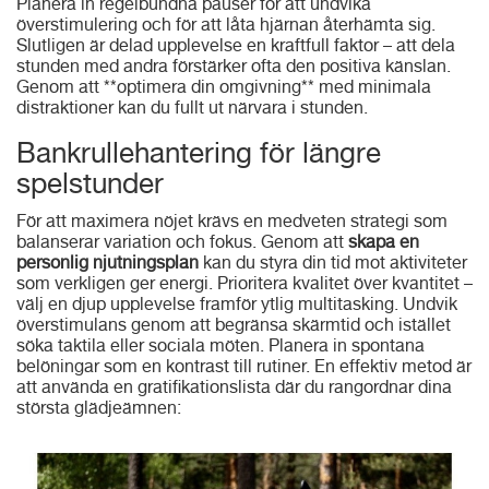
Planera in regelbundna pauser för att undvika
överstimulering och för att låta hjärnan återhämta sig.
Slutligen är delad upplevelse en kraftfull faktor – att dela
stunden med andra förstärker ofta den positiva känslan.
Genom att **optimera din omgivning** med minimala
distraktioner kan du fullt ut närvara i stunden.
Bankrullehantering för längre
spelstunder
För att maximera nöjet krävs en medveten strategi som
balanserar variation och fokus. Genom att
skapa en
personlig njutningsplan
kan du styra din tid mot aktiviteter
som verkligen ger energi. Prioritera kvalitet över kvantitet –
välj en djup upplevelse framför ytlig multitasking. Undvik
överstimulans genom att begränsa skärmtid och istället
söka taktila eller sociala möten. Planera in spontana
belöningar som en kontrast till rutiner. En effektiv metod är
att använda en gratifikationslista där du rangordnar dina
största glädjeämnen: