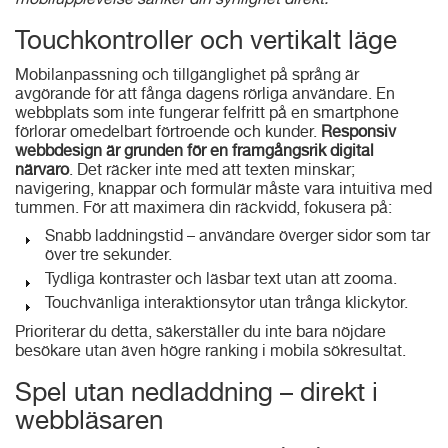
mobilupplevelse sänker din synlighet direkt.
Touchkontroller och vertikalt läge
Mobilanpassning och tillgänglighet på språng är
avgörande för att fånga dagens rörliga användare. En
webbplats som inte fungerar felfritt på en smartphone
förlorar omedelbart förtroende och kunder.
Responsiv
webbdesign är grunden för en framgångsrik digital
närvaro
. Det räcker inte med att texten minskar;
navigering, knappar och formulär måste vara intuitiva med
tummen. För att maximera din räckvidd, fokusera på:
Snabb laddningstid – användare överger sidor som tar
över tre sekunder.
Tydliga kontraster och läsbar text utan att zooma.
Touchvänliga interaktionsytor utan trånga klickytor.
Prioriterar du detta, säkerställer du inte bara nöjdare
besökare utan även högre ranking i mobila sökresultat.
Spel utan nedladdning – direkt i
webbläsaren