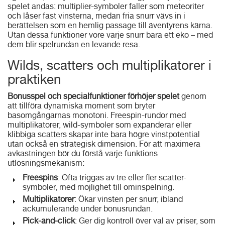
spelet andas: multiplier-symboler faller som meteoriter
och låser fast vinsterna, medan fria snurr vävs in i
berättelsen som en hemlig passage till äventyrens kärna.
Utan dessa funktioner vore varje snurr bara ett eko – med
dem blir spelrundan en levande resa.
Wilds, scatters och multiplikatorer i
praktiken
Bonusspel och specialfunktioner förhöjer spelet
genom
att tillföra dynamiska moment som bryter
basomgångarnas monotoni. Freespin-rundor med
multiplikatorer, wild-symboler som expanderar eller
klibbiga scatters skapar inte bara högre vinstpotential
utan också en strategisk dimension. För att maximera
avkastningen bör du förstå varje funktions
utlösningsmekanism:
Freespins
: Ofta triggas av tre eller fler scatter-
symboler, med möjlighet till ominspelning.
Multiplikatorer
: Ökar vinsten per snurr, ibland
ackumulerande under bonusrundan.
Pick-and-click
: Ger dig kontroll över val av priser, som