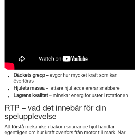
Däckets grepp
– avgör hur mycket kraft som kan
överföras
Hjulets massa
– lättare hjul accelererar snabbare
Lagrens kvalitet
– minskar energiförluster i rotationen
RTP – vad det innebär för din
spelupplevelse
Att förstå mekaniken bakom snurrande hjul handlar
egentligen om hur kraft överförs från motor till mark. När