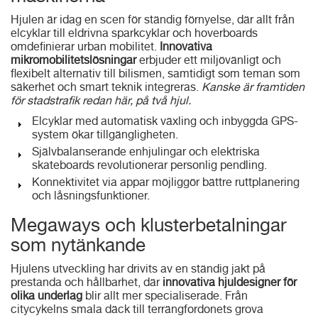
Hjulen är idag en scen för ständig förnyelse, där allt från
elcyklar till eldrivna sparkcyklar och hoverboards
omdefinierar urban mobilitet.
Innovativa
mikromobilitetslösningar
erbjuder ett miljövänligt och
flexibelt alternativ till bilismen, samtidigt som teman som
säkerhet och smart teknik integreras.
Kanske är framtiden
för stadstrafik redan här, på två hjul.
Elcyklar med automatisk växling och inbyggda GPS-
system ökar tillgängligheten.
Självbalanserande enhjulingar och elektriska
skateboards revolutionerar personlig pendling.
Konnektivitet via appar möjliggör bättre ruttplanering
och låsningsfunktioner.
Megaways och klusterbetalningar
som nytänkande
Hjulens utveckling har drivits av en ständig jakt på
prestanda och hållbarhet, där
innovativa hjuldesigner för
olika underlag
blir allt mer specialiserade. Från
citycykelns smala däck till terrängfordonets grova