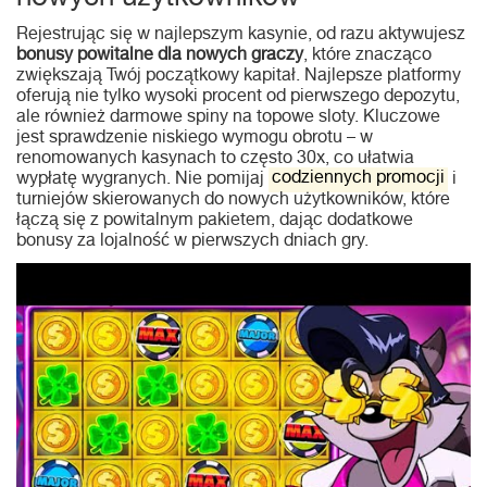
Rejestrując się w najlepszym kasynie, od razu aktywujesz
bonusy powitalne dla nowych graczy
, które znacząco
zwiększają Twój początkowy kapitał. Najlepsze platformy
oferują nie tylko wysoki procent od pierwszego depozytu,
ale również darmowe spiny na topowe sloty. Kluczowe
jest sprawdzenie niskiego wymogu obrotu – w
renomowanych kasynach to często 30x, co ułatwia
wypłatę wygranych. Nie pomijaj
codziennych promocji
i
turniejów skierowanych do nowych użytkowników, które
łączą się z powitalnym pakietem, dając dodatkowe
bonusy za lojalność w pierwszych dniach gry.