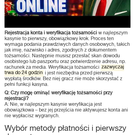
Rejestracja konta i weryfikacja tożsamości
w najlepszym
kasynie to pierwszy, obowiązkowy krok. Proces ten
wymaga podania prawdziwych danych osobowych, takich
jak imię, nazwisko i adres, zgodnych z dokumentem
tożsamości. Następnie musisz przesłać skan dowodu
osobistego lub paszportu oraz potwierdzenie adresu, np.
rachunek za media. Weryfikacja tożsamości
zazwyczaj
trwa do 24 godzin
i jest niezbędna przed pierwszą
wypłatą środków. Bez niej gracz nie może skorzystać z
pełni funkcji kasyna.
Q: Czy mogę ominąć weryfikację tożsamości przy
rejestracji?
A: Nie, w najlepszym kasynie weryfikacja jest
obowiązkowa – bez jej przejścia nie aktywujesz konta ani
nie wypłacisz wygranych.
Wybór metody płatności i pierwszy