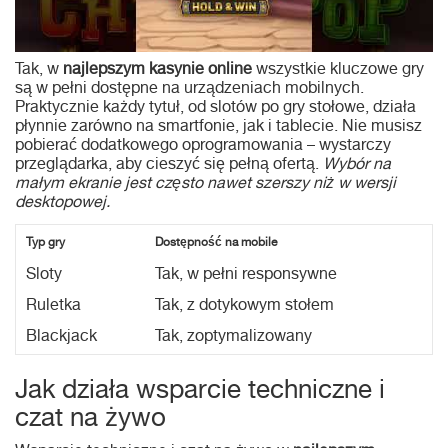
Tak, w
najlepszym kasynie online
wszystkie kluczowe gry
są w pełni dostępne na urządzeniach mobilnych.
Praktycznie każdy tytuł, od slotów po gry stołowe, działa
płynnie zarówno na smartfonie, jak i tablecie. Nie musisz
pobierać dodatkowego oprogramowania – wystarczy
przeglądarka, aby cieszyć się pełną ofertą.
Wybór na
małym ekranie jest często nawet szerszy niż w wersji
desktopowej.
Typ gry
Dostępność na mobile
Sloty
Tak, w pełni responsywne
Ruletka
Tak, z dotykowym stołem
Blackjack
Tak, zoptymalizowany
Jak działa wsparcie techniczne i
czat na żywo