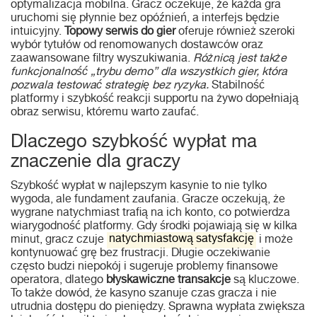
optymalizacja mobilna. Gracz oczekuje, że każda gra
uruchomi się płynnie bez opóźnień, a interfejs będzie
intuicyjny.
Topowy serwis do gier
oferuje również szeroki
wybór tytułów od renomowanych dostawców oraz
zaawansowane filtry wyszukiwania.
Różnicą jest także
funkcjonalność „trybu demo” dla wszystkich gier, która
pozwala testować strategię bez ryzyka.
Stabilność
platformy i szybkość reakcji supportu na żywo dopełniają
obraz serwisu, któremu warto zaufać.
Dlaczego szybkość wypłat ma
znaczenie dla graczy
Szybkość wypłat w najlepszym kasynie to nie tylko
wygoda, ale fundament zaufania. Gracze oczekują, że
wygrane natychmiast trafią na ich konto, co potwierdza
wiarygodność platformy. Gdy środki pojawiają się w kilka
minut, gracz czuje
natychmiastową satysfakcję
i może
kontynuować grę bez frustracji. Długie oczekiwanie
często budzi niepokój i sugeruje problemy finansowe
operatora, dlatego
błyskawiczne transakcje
są kluczowe.
To także dowód, że kasyno szanuje czas gracza i nie
utrudnia dostępu do pieniędzy. Sprawna wypłata zwiększa