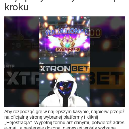
kroku
Aby rozpocząć grę w najlepszym kasynie, najpierw przejdź
na oficjalną stronę wybranej platformy i kliknij
„Rejestracja”. Wypełnij formularz danymi, potwierdź adres
e-mail, a następnie dokonaj pierwszej wpłaty wybraną