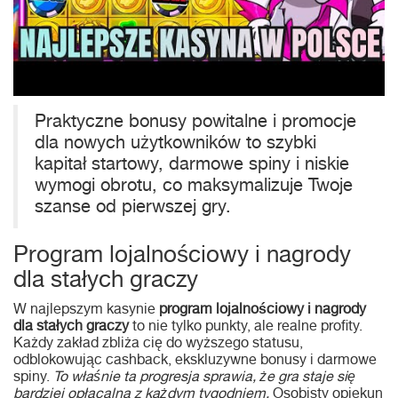
Praktyczne bonusy powitalne i promocje
dla nowych użytkowników to szybki
kapitał startowy, darmowe spiny i niskie
wymogi obrotu, co maksymalizuje Twoje
szanse od pierwszej gry.
Program lojalnościowy i nagrody
dla stałych graczy
W najlepszym kasynie
program lojalnościowy i nagrody
dla stałych graczy
to nie tylko punkty, ale realne profity.
Każdy zakład zbliża cię do wyższego statusu,
odblokowując cashback, ekskluzywne bonusy i darmowe
spiny.
To właśnie ta progresja sprawia, że gra staje się
bardziej opłacalna z każdym tygodniem.
Osobisty opiekun