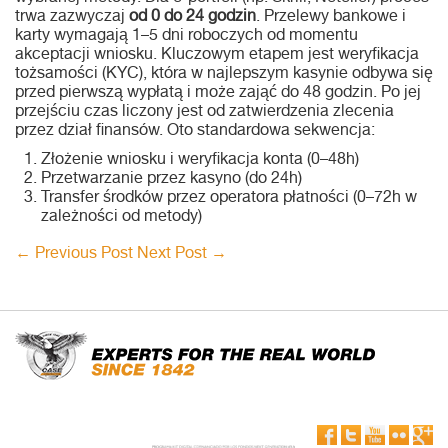
trwa zazwyczaj
od 0 do 24 godzin
. Przelewy bankowe i
karty wymagają 1–5 dni roboczych od momentu
akceptacji wniosku. Kluczowym etapem jest weryfikacja
tożsamości (KYC), która w najlepszym kasynie odbywa się
przed pierwszą wypłatą i może zająć do 48 godzin. Po jej
przejściu czas liczony jest od zatwierdzenia zlecenia
przez dział finansów. Oto standardowa sekwencja:
Złożenie wniosku i weryfikacja konta (0–48h)
Przetwarzanie przez kasyno (do 24h)
Transfer środków przez operatora płatności (0–72h w
zależności od metody)
←
Previous Post
Next Post
→