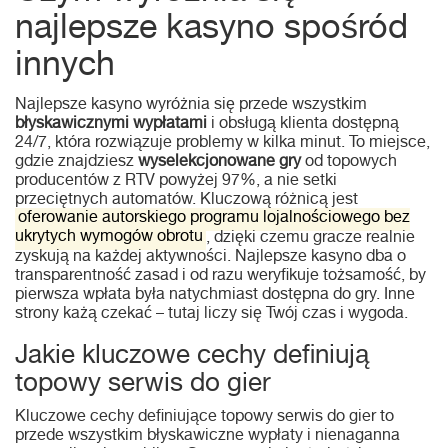
najlepsze kasyno spośród
innych
Najlepsze kasyno wyróżnia się przede wszystkim
błyskawicznymi wypłatami
i obsługą klienta dostępną
24/7, która rozwiązuje problemy w kilka minut. To miejsce,
gdzie znajdziesz
wyselekcjonowane gry
od topowych
producentów z RTV powyżej 97%, a nie setki
przeciętnych automatów. Kluczową różnicą jest
oferowanie autorskiego programu lojalnościowego bez
ukrytych wymogów obrotu
, dzięki czemu gracze realnie
zyskują na każdej aktywności. Najlepsze kasyno dba o
transparentność zasad i od razu weryfikuje tożsamość, by
pierwsza wpłata była natychmiast dostępna do gry. Inne
strony każą czekać – tutaj liczy się Twój czas i wygoda.
Jakie kluczowe cechy definiują
topowy serwis do gier
Kluczowe cechy definiujące topowy serwis do gier to
przede wszystkim błyskawiczne wypłaty i nienaganna