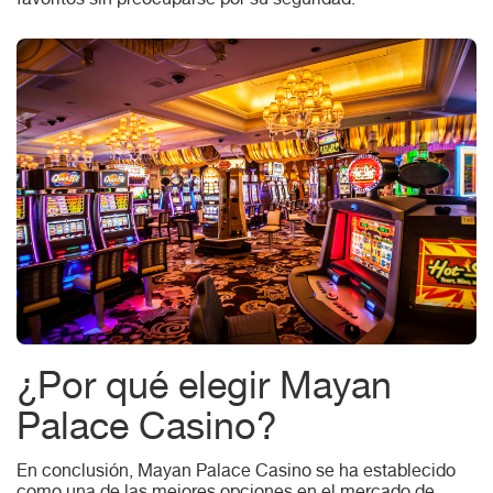
favoritos sin preocuparse por su seguridad.
¿Por qué elegir Mayan
Palace Casino?
En conclusión, Mayan Palace Casino se ha establecido