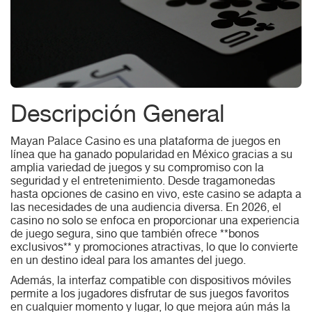
Descripción General
Mayan Palace Casino es una plataforma de juegos en
línea que ha ganado popularidad en México gracias a su
amplia variedad de juegos y su compromiso con la
seguridad y el entretenimiento. Desde tragamonedas
hasta opciones de casino en vivo, este casino se adapta a
las necesidades de una audiencia diversa. En 2026, el
casino no solo se enfoca en proporcionar una experiencia
de juego segura, sino que también ofrece **bonos
exclusivos** y promociones atractivas, lo que lo convierte
en un destino ideal para los amantes del juego.
Además, la interfaz compatible con dispositivos móviles
permite a los jugadores disfrutar de sus juegos favoritos
en cualquier momento y lugar, lo que mejora aún más la