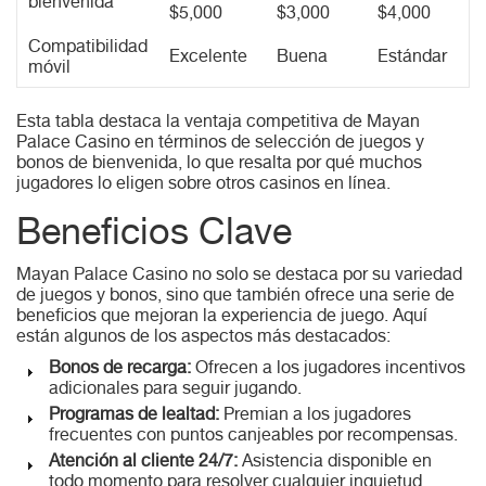
bienvenida
$5,000
$3,000
$4,000
Compatibilidad
Excelente
Buena
Estándar
móvil
Esta tabla destaca la ventaja competitiva de Mayan
Palace Casino en términos de selección de juegos y
bonos de bienvenida, lo que resalta por qué muchos
jugadores lo eligen sobre otros casinos en línea.
Beneficios Clave
Mayan Palace Casino no solo se destaca por su variedad
de juegos y bonos, sino que también ofrece una serie de
beneficios que mejoran la experiencia de juego. Aquí
están algunos de los aspectos más destacados:
Bonos de recarga:
Ofrecen a los jugadores incentivos
adicionales para seguir jugando.
Programas de lealtad:
Premian a los jugadores
frecuentes con puntos canjeables por recompensas.
Atención al cliente 24/7:
Asistencia disponible en
todo momento para resolver cualquier inquietud.