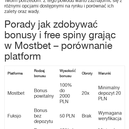
Twoim potrzebom. Z tego powodu warto zaznajomić się z
różnymi opcjami dostępnymi na rynku i porównać ich
zalety oraz wady.
Porady jak zdobywać
bonusy i free spiny grając
w Mostbet – porównanie
platform
Rodzaj
Wysokość
Platforma
Obroty
Warunki
bonusu
bonusu
100%
Minimalny
Bonus
do
Mostbet
20x
depozyt 20
powitalny
2000
PLN
PLN
Bonus
Wymagana
Fuksjo
bez
50 PLN
Brak
weryfikacja
depozytu