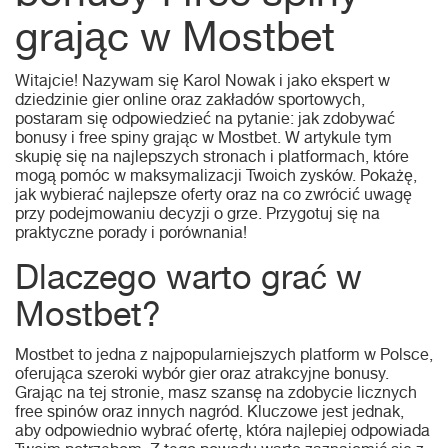
grając w Mostbet
Witajcie! Nazywam się Karol Nowak i jako ekspert w
dziedzinie gier online oraz zakładów sportowych,
postaram się odpowiedzieć na pytanie: jak zdobywać
bonusy i free spiny grając w Mostbet. W artykule tym
skupię się na najlepszych stronach i platformach, które
mogą pomóc w maksymalizacji Twoich zysków. Pokażę,
jak wybierać najlepsze oferty oraz na co zwrócić uwagę
przy podejmowaniu decyzji o grze. Przygotuj się na
praktyczne porady i porównania!
Dlaczego warto grać w
Mostbet?
Mostbet to jedna z najpopularniejszych platform w Polsce,
oferująca szeroki wybór gier oraz atrakcyjne bonusy.
Grając na tej stronie, masz szansę na zdobycie licznych
free spinów oraz innych nagród. Kluczowe jest jednak,
aby odpowiednio wybrać ofertę, która najlepiej odpowiada