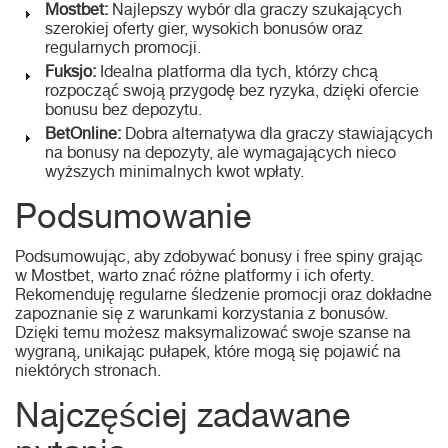
Mostbet:
Najlepszy wybór dla graczy szukających
szerokiej oferty gier, wysokich bonusów oraz
regularnych promocji.
Fuksjo:
Idealna platforma dla tych, którzy chcą
rozpocząć swoją przygodę bez ryzyka, dzięki ofercie
bonusu bez depozytu.
BetOnline:
Dobra alternatywa dla graczy stawiających
na bonusy na depozyty, ale wymagających nieco
wyższych minimalnych kwot wpłaty.
Podsumowanie
Podsumowując, aby zdobywać bonusy i free spiny grając
w Mostbet, warto znać różne platformy i ich oferty.
Rekomenduję regularne śledzenie promocji oraz dokładne
zapoznanie się z warunkami korzystania z bonusów.
Dzięki temu możesz maksymalizować swoje szanse na
wygraną, unikając pułapek, które mogą się pojawić na
niektórych stronach.
Najczęściej zadawane