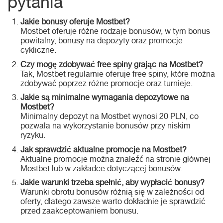
pytania
Jakie bonusy oferuje Mostbet?
Mostbet oferuje różne rodzaje bonusów, w tym bonus
powitalny, bonusy na depozyty oraz promocje
cykliczne.
Czy mogę zdobywać free spiny grając na Mostbet?
Tak, Mostbet regularnie oferuje free spiny, które można
zdobywać poprzez różne promocje oraz turnieje.
Jakie są minimalne wymagania depozytowe na
Mostbet?
Minimalny depozyt na Mostbet wynosi 20 PLN, co
pozwala na wykorzystanie bonusów przy niskim
ryzyku.
Jak sprawdzić aktualne promocje na Mostbet?
Aktualne promocje można znaleźć na stronie głównej
Mostbet lub w zakładce dotyczącej bonusów.
Jakie warunki trzeba spełnić, aby wypłacić bonusy?
Warunki obrotu bonusów różnią się w zależności od
oferty, dlatego zawsze warto dokładnie je sprawdzić
przed zaakceptowaniem bonusu.