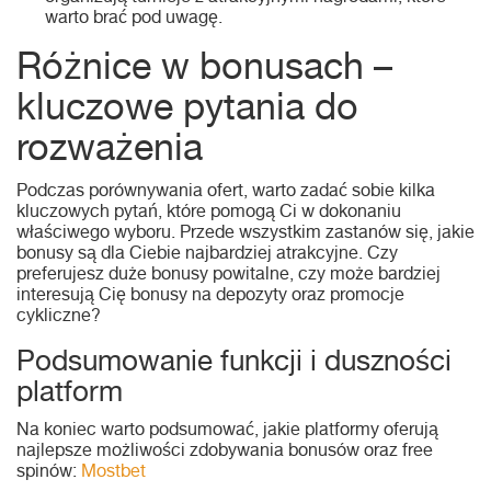
warto brać pod uwagę.
Różnice w bonusach –
kluczowe pytania do
rozważenia
Podczas porównywania ofert, warto zadać sobie kilka
kluczowych pytań, które pomogą Ci w dokonaniu
właściwego wyboru. Przede wszystkim zastanów się, jakie
bonusy są dla Ciebie najbardziej atrakcyjne. Czy
preferujesz duże bonusy powitalne, czy może bardziej
interesują Cię bonusy na depozyty oraz promocje
cykliczne?
Podsumowanie funkcji i duszności
platform
Na koniec warto podsumować, jakie platformy oferują
najlepsze możliwości zdobywania bonusów oraz free
spinów:
Mostbet