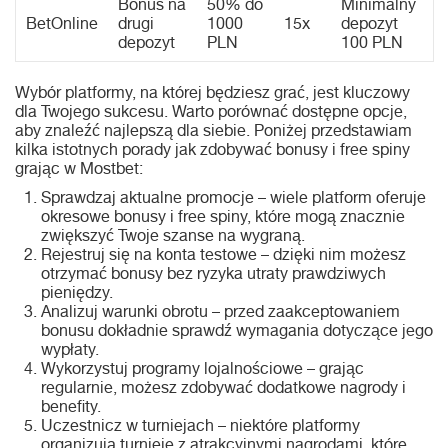
Bonus na
50% do
Minimalny
BetOnline
drugi
1000
15x
depozyt
depozyt
PLN
100 PLN
Wybór platformy, na której będziesz grać, jest kluczowy
dla Twojego sukcesu. Warto porównać dostępne opcje,
aby znaleźć najlepszą dla siebie. Poniżej przedstawiam
kilka istotnych porady jak zdobywać bonusy i free spiny
grając w Mostbet:
Sprawdzaj aktualne promocje – wiele platform oferuje
okresowe bonusy i free spiny, które mogą znacznie
zwiększyć Twoje szanse na wygraną.
Rejestruj się na konta testowe – dzięki nim możesz
otrzymać bonusy bez ryzyka utraty prawdziwych
pieniędzy.
Analizuj warunki obrotu – przed zaakceptowaniem
bonusu dokładnie sprawdź wymagania dotyczące jego
wypłaty.
Wykorzystuj programy lojalnościowe – grając
regularnie, możesz zdobywać dodatkowe nagrody i
benefity.
Uczestnicz w turniejach – niektóre platformy
organizują turnieje z atrakcyjnymi nagrodami, które