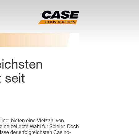
eichsten
 seit
ine, bieten eine Vielzahl von
eine beliebte Wahl für Spieler. Doch
nisse der erfolgreichsten Casino-