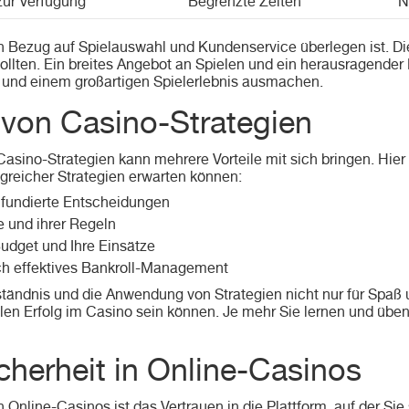
zur Verfügung
Begrenzte Zeiten
N
in Bezug auf Spielauswahl und Kundenservice überlegen ist. Di
 sollten. Ein breites Angebot an Spielen und ein herausragend
und einem großartigen Spielerlebnis ausmachen.
 von Casino-Strategien
ino-Strategien kann mehrere Vorteile mit sich bringen. Hier s
lgreicher Strategien erwarten können:
fundierte Entscheidungen
e und ihrer Regeln
Budget und Ihre Einsätze
ch effektives Bankroll-Management
rständnis und die Anwendung von Strategien nicht nur für Spaß
llen Erfolg im Casino sein können. Je mehr Sie lernen und üben
cherheit in Online-Casinos
 Online-Casinos ist das Vertrauen in die Plattform, auf der Sie 