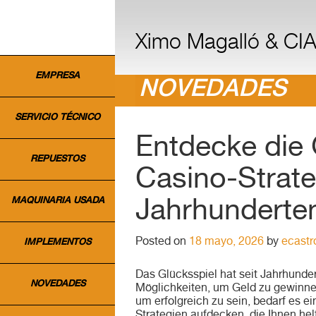
INICIO
Ximo Magalló & CIA.
EMPRESA
NOVEDADES
SERVICIO TÉCNICO
Entdecke die 
REPUESTOS
Casino-Strate
MAQUINARIA USADA
Jahrhunderte
Posted on
18 mayo, 2026
by
ecast
IMPLEMENTOS
Das Glücksspiel hat seit Jahrhunder
NOVEDADES
Möglichkeiten, um Geld zu gewinnen
um erfolgreich zu sein, bedarf es e