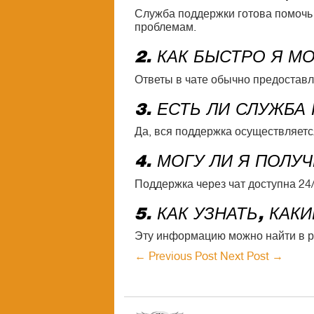
Служба поддержки готова помочь 
проблемам.
2. КАК БЫСТРО Я 
Ответы в чате обычно предоставля
3. ЕСТЬ ЛИ СЛУЖБА
Да, вся поддержка осуществляетс
4. МОГУ ЛИ Я ПОЛ
Поддержка через чат доступна 24
5. КАК УЗНАТЬ, КА
Эту информацию можно найти в ра
←
Previous Post
Next Post
→