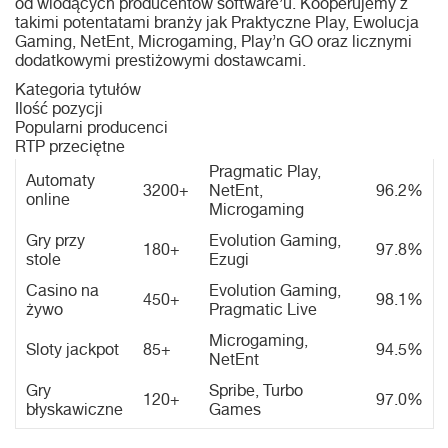
od wiodących producentów software’u. Kooperujemy z
takimi potentatami branży jak Praktyczne Play, Ewolucja
Gaming, NetEnt, Microgaming, Play’n GO oraz licznymi
dodatkowymi prestiżowymi dostawcami.
Kategoria tytułów
Ilość pozycji
Popularni producenci
RTP przeciętne
Pragmatic Play,
Automaty
3200+
NetEnt,
96.2%
online
Microgaming
Gry przy
Evolution Gaming,
180+
97.8%
stole
Ezugi
Casino na
Evolution Gaming,
450+
98.1%
żywo
Pragmatic Live
Microgaming,
Sloty jackpot
85+
94.5%
NetEnt
Gry
Spribe, Turbo
120+
97.0%
błyskawiczne
Games