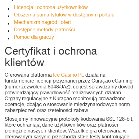
Licencja i ochrona użytkowników
Obszerna gama tytułów w dostępnym portalu
Mechanizm nagród i ofert
Dostępne metody płatności
Pomoc dla graczy
Certyfikat i ochrona
klientów
Oferowana platforma
Ice Casino PL
działa na
fundamencie licencji przyznanej przez Curaçao eGaming
(numer zezwolenia 8048/JAZ), co jest sprawdzalny dowód
potwierdzający prawidłowość realizowanych działań.
Organy regulacyjne z Kuraçao monitorują prowadzone
operacje, dbając o stosowanie międzynarodowych norm
zabezpieczeń oraz rzetelności zabaw.
Stosujemy innowacyjne protokoły kodowania SSL 128-bit,
które ochraniają dane użytkowników oraz płatności
pieniężne naszych klientów. Wszelkie gra oferowana w
oferowanym kasynie przechodzi stałe testy kontrolujące