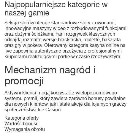
Najpopularniejsze kategorie w
naszej gamie
Sekcja slotów oferuje standardowe sloty z owocami,
innowacyjne maszyny wideo z rozbudowanymi funkcjami
oraz dużymi ścieżkami. Fani rozgrywek klasycznych
odnajdą rozmaite wersje blackjacka, roulette, bakarata
oraz gry w pokera. Oferowany kategoria kasyna online na
live zapewnia autentyczne przeżycia z profesjonalnymi
krupierami realizującymi partie w czasie rzeczywistym.
Mechanizm nagród i
promocji
Aktywni klienci mogą korzystać z wielopoziomowego
systemu premii, który zawiera zarówno bonusy powitalne
dla nowych klientów, jak i stałe akcje dla lojalnych graczy
społeczeństwa Ice Casino.
Kategoria oferty
Wartość bonusu
Wymagania obrotu