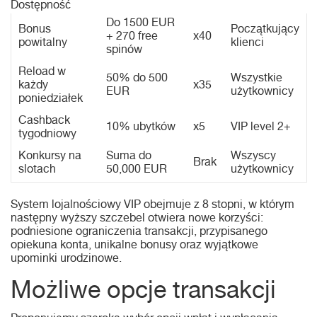
Dostępność
Do 1500 EUR
Bonus
Początkujący
+ 270 free
x40
powitalny
klienci
spinów
Reload w
50% do 500
Wszystkie
każdy
x35
EUR
użytkownicy
poniedziałek
Cashback
10% ubytków
x5
VIP level 2+
tygodniowy
Konkursy na
Suma do
Wszyscy
Brak
slotach
50,000 EUR
użytkownicy
System lojalnościowy VIP obejmuje z 8 stopni, w którym
następny wyższy szczebel otwiera nowe korzyści:
podniesione ograniczenia transakcji, przypisanego
opiekuna konta, unikalne bonusy oraz wyjątkowe
upominki urodzinowe.
Możliwe opcje transakcji