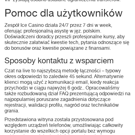
VIP zyskują osobno ustalane ograniczenia transferów.
Pomoc dla użytkowników
Zespół Ice Casino działa 24/7 przez 7 dni w week,
oferując profesjonalną asystę w jęz. polskim.
Doświadczeni doradcy przeszli profesjonalne kursy, aby
skutecznie załatwiać kwestie tech, pytania odnoszące się
do bonusów oraz kwestie powiązane z finansami.
Sposoby kontaktu z wsparciem
Czat na live to najszybszą metodę łączności – typowy
okres odpowiedzi to zaledwie 45 sekund. Alternatywnie
klienci mogą użyć z komunikacji email, kiedy reakcja
przychodzi w ciągu najwyżej 6 godz.. Opracowaliśmy
także rozbudowaną dział FAQ prezentującą odpowiedzi na
najpopularniej poruszane zagadnienia dotyczące
rejestracji, walidacji profilu, nagród oraz technikaliów
grania.
Przedstawiona witryna została przystosowana pod
względem urządzeń telefonów, umożliwiając całkowity
korzystanie do wszelkich opcji portalu bez wymogu