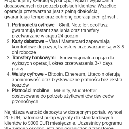
Proponujemy szeroką wybór opcji wpłat i wypłacania
dopasowanych do potrzeb polskich klientów. Wszelkie
operacja przetwarzana jest z pełną dbałością,
gwarantując tempo oraz ochronę operacji pieniężnych.
Portmonetki cyfrowe
– Skrill, Neteller, ecoPayz
gwarantują instant zasilenia oraz transfery
przetwarzane w ciągu 24 godzin
Karty debetowe
– Visa i Mastercard zapewniają
komfortowe depozyty, transfery przetwarzane są w 3-5
dni robocze
Transfery bankowymi
– konwencjonalna opcja dla
wyższych operacji, okres przetwarzania 3-7 days
pracy
Waluty cyfrowe
– Bitcoin, Ethereum, Litecoin oferują
anonimowość oraz błyskawiczne płatności bez ekstra
kosztów
Płatności mobilne
– MiFinity, MuchBetter
dostosowane do potrzeb użytkowników deviceów
przenośnych
Najniższa wartość depozytu w dostępnym portalu wynosi
20 EUR, natomiast pułap wypłaty dla standardowych
klientów to 5000 EUR miesięcznie. Uczestnicy programu