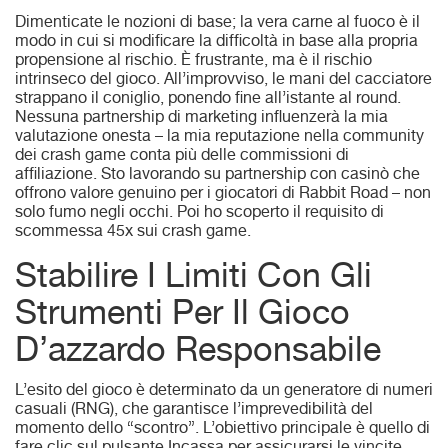
Dimenticate le nozioni di base; la vera carne al fuoco è il
modo in cui si modificare la difficoltà in base alla propria
propensione al rischio. È frustrante, ma è il rischio
intrinseco del gioco. All’improvviso, le mani del cacciatore
strappano il coniglio, ponendo fine all’istante al round.
Nessuna partnership di marketing influenzerà la mia
valutazione onesta – la mia reputazione nella community
dei crash game conta più delle commissioni di
affiliazione. Sto lavorando su partnership con casinò che
offrono valore genuino per i giocatori di Rabbit Road – non
solo fumo negli occhi. Poi ho scoperto il requisito di
scommessa 45x sui crash game.
Stabilire I Limiti Con Gli
Strumenti Per Il Gioco
D’azzardo Responsabile
L’esito del gioco è determinato da un generatore di numeri
casuali (RNG), che garantisce l’imprevedibilità del
momento dello “scontro”. L’obiettivo principale è quello di