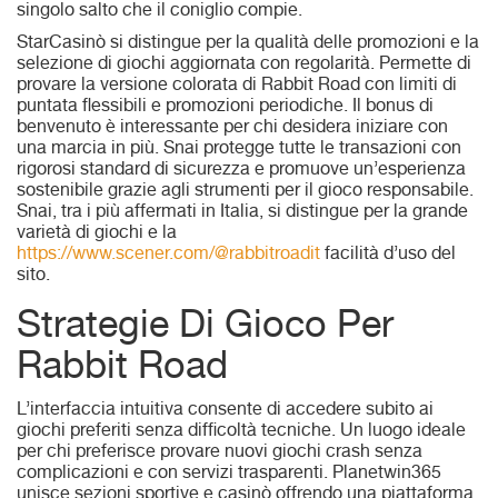
singolo salto che il coniglio compie.
StarCasinò si distingue per la qualità delle promozioni e la
selezione di giochi aggiornata con regolarità. Permette di
provare la versione colorata di Rabbit Road con limiti di
puntata flessibili e promozioni periodiche. Il bonus di
benvenuto è interessante per chi desidera iniziare con
una marcia in più. Snai protegge tutte le transazioni con
rigorosi standard di sicurezza e promuove un’esperienza
sostenibile grazie agli strumenti per il gioco responsabile.
Snai, tra i più affermati in Italia, si distingue per la grande
varietà di giochi e la
https://www.scener.com/@rabbitroadit
facilità d’uso del
sito.
Strategie Di Gioco Per
Rabbit Road
L’interfaccia intuitiva consente di accedere subito ai
giochi preferiti senza difficoltà tecniche. Un luogo ideale
per chi preferisce provare nuovi giochi crash senza
complicazioni e con servizi trasparenti. Planetwin365
unisce sezioni sportive e casinò offrendo una piattaforma