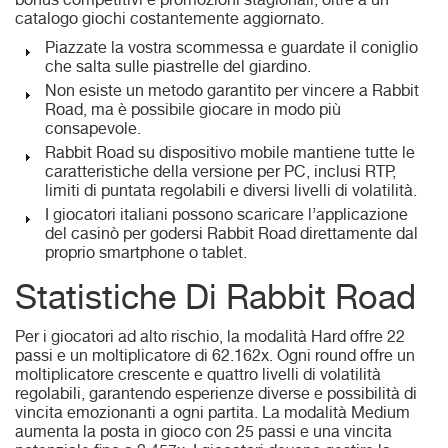
bonus competitivi e promozioni stagionali, oltre a un
catalogo giochi costantemente aggiornato.
Piazzate la vostra scommessa e guardate il coniglio
che salta sulle piastrelle del giardino.
Non esiste un metodo garantito per vincere a Rabbit
Road, ma è possibile giocare in modo più
consapevole.
Rabbit Road su dispositivo mobile mantiene tutte le
caratteristiche della versione per PC, inclusi RTP,
limiti di puntata regolabili e diversi livelli di volatilità.
I giocatori italiani possono scaricare l’applicazione
del casinò per godersi Rabbit Road direttamente dal
proprio smartphone o tablet.
Statistiche Di Rabbit Road
Per i giocatori ad alto rischio, la modalità Hard offre 22
passi e un moltiplicatore di 62.162x. Ogni round offre un
moltiplicatore crescente e quattro livelli di volatilità
regolabili, garantendo esperienze diverse e possibilità di
vincita emozionanti a ogni partita. La modalità Medium
aumenta la posta in gioco con 25 passi e una vincita