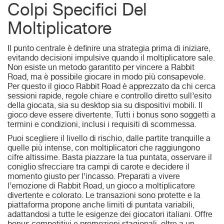
Colpi Specifici Del
Moltiplicatore
Il punto centrale è definire una strategia prima di iniziare,
evitando decisioni impulsive quando il moltiplicatore sale.
Non esiste un metodo garantito per vincere a Rabbit
Road, ma è possibile giocare in modo più consapevole.
Per questo il gioco Rabbit Road è apprezzato da chi cerca
sessioni rapide, regole chiare e controllo diretto sull’esito
della giocata, sia su desktop sia su dispositivi mobili. Il
gioco deve essere divertente. Tutti i bonus sono soggetti a
termini e condizioni, inclusi i requisiti di scommessa.
Puoi scegliere il livello di rischio, dalle partite tranquille a
quelle più intense, con moltiplicatori che raggiungono
cifre altissime. Basta piazzare la tua puntata, osservare il
coniglio sfrecciare tra campi di carote e decidere il
momento giusto per l’incasso. Preparati a vivere
l’emozione di Rabbit Road, un gioco a moltiplicatore
divertente e colorato. Le transazioni sono protette e la
piattaforma propone anche limiti di puntata variabili,
adattandosi a tutte le esigenze dei giocatori italiani. Offre