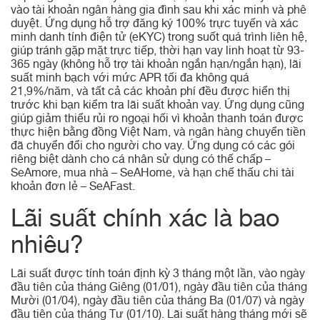
vào tài khoản ngân hàng gia đình sau khi xác minh và phê
duyệt. Ứng dụng hỗ trợ đăng ký 100% trực tuyến và xác
minh danh tính điện tử (eKYC) trong suốt quá trình liên hệ,
giúp tránh gặp mặt trực tiếp, thời hạn vay linh hoạt từ 93-
365 ngày (không hỗ trợ tài khoản ngắn hạn/ngắn hạn), lãi
suất minh bạch với mức APR tối đa không quá
21,9%/năm, và tất cả các khoản phí đều được hiển thị
trước khi bạn kiểm tra lãi suất khoản vay. Ứng dụng cũng
giúp giảm thiểu rủi ro ngoại hối vì khoản thanh toán được
thực hiện bằng đồng Việt Nam, và ngân hàng chuyển tiền
đã chuyển đổi cho người cho vay. Ứng dụng có các gói
riêng biệt dành cho cá nhân sử dụng có thế chấp –
SeAmore, mua nhà – SeAHome, và hạn chế thấu chi tài
khoản đơn lẻ – SeAFast.
Lãi suất chính xác là bao
nhiêu?
Lãi suất được tính toán định kỳ 3 tháng một lần, vào ngày
đầu tiên của tháng Giêng (01/01), ngày đầu tiên của tháng
Mười (01/04), ngày đầu tiên của tháng Ba (01/07) và ngày
đầu tiên của tháng Tư (01/10). Lãi suất hàng tháng mới sẽ