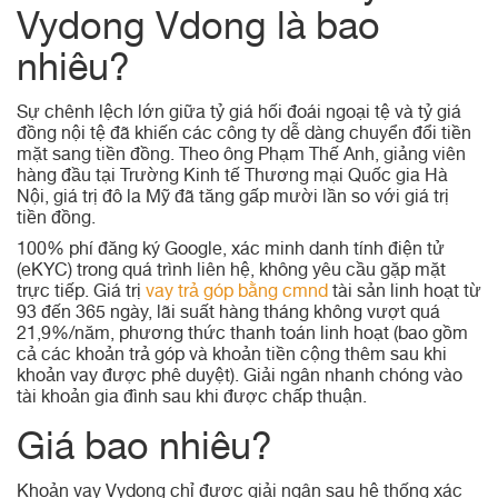
Vydong Vdong là bao
nhiêu?
Sự chênh lệch lớn giữa tỷ giá hối đoái ngoại tệ và tỷ giá
đồng nội tệ đã khiến các công ty dễ dàng chuyển đổi tiền
mặt sang tiền đồng. Theo ông Phạm Thế Anh, giảng viên
hàng đầu tại Trường Kinh tế Thương mại Quốc gia Hà
Nội, giá trị đô la Mỹ đã tăng gấp mười lần so với giá trị
tiền đồng.
100% phí đăng ký Google, xác minh danh tính điện tử
(eKYC) trong quá trình liên hệ, không yêu cầu gặp mặt
trực tiếp. Giá trị
vay trả góp bằng cmnd
tài sản linh hoạt từ
93 đến 365 ngày, lãi suất hàng tháng không vượt quá
21,9%/năm, phương thức thanh toán linh hoạt (bao gồm
cả các khoản trả góp và khoản tiền cộng thêm sau khi
khoản vay được phê duyệt). Giải ngân nhanh chóng vào
tài khoản gia đình sau khi được chấp thuận.
Giá bao nhiêu?
Khoản vay Vydong chỉ được giải ngân sau hệ thống xác