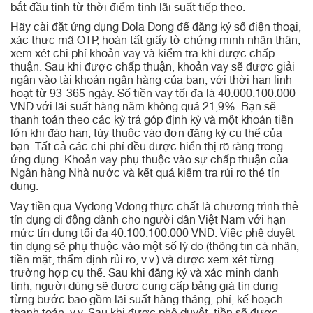
bắt đầu tính từ thời điểm tính lãi suất tiếp theo.
Hãy cài đặt ứng dụng Dola Dong để đăng ký số điện thoại,
xác thực mã OTP, hoàn tất giấy tờ chứng minh nhân thân,
xem xét chi phí khoản vay và kiểm tra khi được chấp
thuận. Sau khi được chấp thuận, khoản vay sẽ được giải
ngân vào tài khoản ngân hàng của bạn, với thời hạn linh
hoạt từ 93-365 ngày. Số tiền vay tối đa là 40.000.100.000
VND với lãi suất hàng năm không quá 21,9%. Bạn sẽ
thanh toán theo các kỳ trả góp định kỳ và một khoản tiền
lớn khi đáo hạn, tùy thuộc vào đơn đăng ký cụ thể của
bạn. Tất cả các chi phí đều được hiển thị rõ ràng trong
ứng dụng. Khoản vay phụ thuộc vào sự chấp thuận của
Ngân hàng Nhà nước và kết quả kiểm tra rủi ro thẻ tín
dụng.
Vay tiền qua Vydong Vdong thực chất là chương trình thẻ
tín dụng di động dành cho người dân Việt Nam với hạn
mức tín dụng tối đa 40.100.100.000 VND. Việc phê duyệt
tín dụng sẽ phụ thuộc vào một số lý do (thông tin cá nhân,
tiền mặt, thẩm định rủi ro, v.v.) và được xem xét từng
trường hợp cụ thể. Sau khi đăng ký và xác minh danh
tính, người dùng sẽ được cung cấp bảng giá tín dụng
từng bước bao gồm lãi suất hàng tháng, phí, kế hoạch