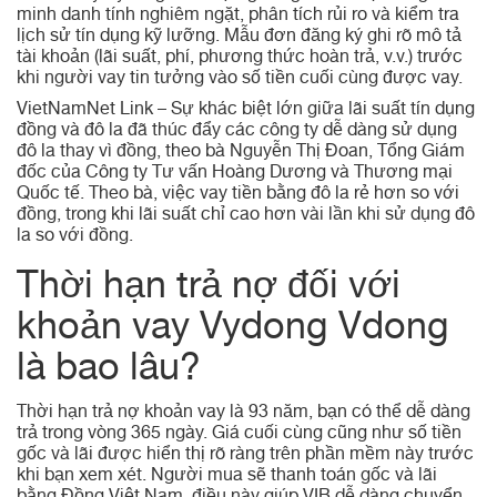
minh danh tính nghiêm ngặt, phân tích rủi ro và kiểm tra
lịch sử tín dụng kỹ lưỡng. Mẫu đơn đăng ký ghi rõ mô tả
tài khoản (lãi suất, phí, phương thức hoàn trả, v.v.) trước
khi người vay tin tưởng vào số tiền cuối cùng được vay.
VietNamNet Link – Sự khác biệt lớn giữa lãi suất tín dụng
đồng và đô la đã thúc đẩy các công ty dễ dàng sử dụng
đô la thay vì đồng, theo bà Nguyễn Thị Đoan, Tổng Giám
đốc của Công ty Tư vấn Hoàng Dương và Thương mại
Quốc tế. Theo bà, việc vay tiền bằng đô la rẻ hơn so với
đồng, trong khi lãi suất chỉ cao hơn vài lần khi sử dụng đô
la so với đồng.
Thời hạn trả nợ đối với
khoản vay Vydong Vdong
là bao lâu?
Thời hạn trả nợ khoản vay là 93 năm, bạn có thể dễ dàng
trả trong vòng 365 ngày. Giá cuối cùng cũng như số tiền
gốc và lãi được hiển thị rõ ràng trên phần mềm này trước
khi bạn xem xét. Người mua sẽ thanh toán gốc và lãi