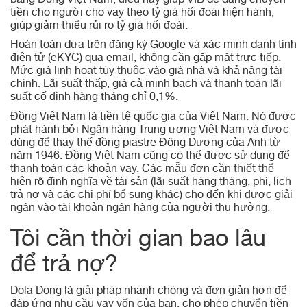
bằng Đồng Việt Nam, điều này giúp VIB dễ dàng chuyển
tiền cho người cho vay theo tỷ giá hối đoái hiện hành,
giúp giảm thiểu rủi ro tỷ giá hối đoái.
Hoàn toàn dựa trên đăng ký Google và xác minh danh tính
điện tử (eKYC) qua email, không cần gặp mặt trực tiếp.
Mức giá linh hoạt tùy thuộc vào giá nhà và khả năng tài
chính. Lãi suất thấp, giá cả minh bạch và thanh toán lãi
suất cố định hàng tháng chỉ 0,1%.
Đồng Việt Nam là tiền tệ quốc gia của Việt Nam. Nó được
phát hành bởi Ngân hàng Trung ương Việt Nam và được
dùng để thay thế đồng piastre Đông Dương của Anh từ
năm 1946. Đồng Việt Nam cũng có thể được sử dụng để
thanh toán các khoản vay. Các mẫu đơn cần thiết thể
hiện rõ định nghĩa về tài sản (lãi suất hàng tháng, phí, lịch
trả nợ và các chi phí bổ sung khác) cho đến khi được giải
ngân vào tài khoản ngân hàng của người thụ hưởng.
Tôi cần thời gian bao lâu
để trả nợ?
Dola Dong là giải pháp nhanh chóng và đơn giản hơn để
đáp ứng nhu cầu vay vốn của bạn, cho phép chuyển tiền