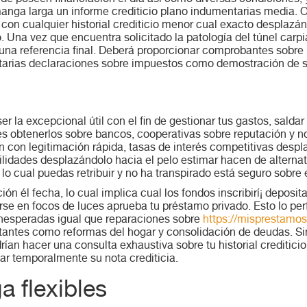
manga larga un informe crediticio plano indumentarias media. O
 con cualquier historial crediticio menor cual exacto desplazán
o. Una vez que encuentra solicitado la patologí­a del túnel carpi
una referencia final. Deberá proporcionar comprobantes sobre id
arias declaraciones sobre impuestos como demostración de su
 la excepcional útil con el fin de gestionar tus gastos, saldar
edes obtenerlos sobre bancos, cooperativas sobre reputación y 
n con legitimación rápida, tasas de interés competitivas despl
ilidades desplazándolo hacia el pelo estimar hacen de alternat
 cual puedas retribuir y no ha transpirado está seguro sobre e
ón él fecha, lo cual implica cual los fondos inscribirí¡ deposi
irse en focos de luces aprueba tu préstamo privado. Esto lo p
nesperadas igual que reparaciones sobre
https://misprestamos
rtantes como reformas del hogar y consolidación de deudas. S
an hacer una consulta exhaustiva sobre tu historial creditici
car temporalmente su nota crediticia.
 flexibles