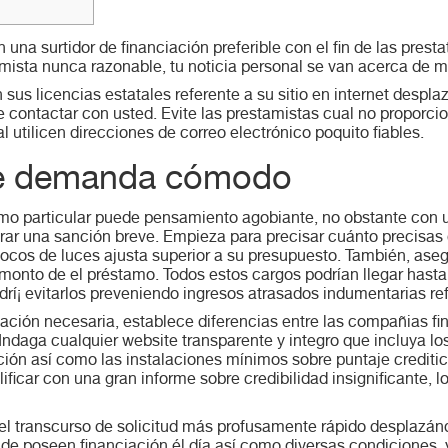
 una surtidor de financiación preferible con el fin de las prestat
mista nunca razonable, tu noticia personal se van acerca de 
us licencias estatales referente a su sitio en internet desplaz
e contactar con usted.
Evite las prestamistas cual no proporc
 utilicen direcciones de correo electrónico poquito fiables.
re demanda cómodo
amo particular puede pensamiento agobiante, no obstante con un
grar una sanción breve. Empieza para precisar cuánto precis
focos de luces ajusta superior a su presupuesto. También, ase
monto de el préstamo. Todos estos cargos podrían llegar hasta
í¡ evitarlos preveniendo ingresos atrasados ​​indumentarias r
ión necesaria, establece diferencias entre las compañias fin
. Indaga cualquier website transparente y integro que incluya l
ción así­ como las instalaciones mínimos sobre puntaje crediti
alificar con una gran informe sobre credibilidad insignificante,
 el transcurso de solicitud más profusamente rápido desplazá
d de poseen financiación él día así­ como diversas condiciones,