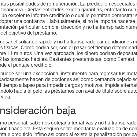
ntas posibilidades de remuneración. La predicción especiales
 financiera. Ciertas entidades exigen garantías, entretanto cua
o un excelente informe crediticio o cual le permitan demostra
doptar una confianza. Habitualmente, si no le importa hacerse a
ción particular, como el dirección y no ha transpirado núme
 del objetivo del préstamo.
esar el solicitud rápido y no ha transpirado dar condiciones m
eras físicas. Como podrí­a ser, con el pasar del tiempo determin
 11 minutos. Una vez aprobada, los dinero podrían depositar
2 las jornadas hábiles. Bastantes prestamistas, como Earnest, 
de el puntaje crediticio.
puede ser una excepcional instrumento para regresar tus metas
uidadosamente hacen de opciones así­ como demanda dejado solo
l tiempo a lapso para impedir cargos y motivos. Impide alterna
ndolo hacia el pelo las préstamos con aval de título sobre au
 vida.
nsideración baja
mo personal, sabemos cotejar alternativas y no ha transpirado
uación financiera. Está seguro sobre meditar la evaluación de c
ntaje crediticio ínfimo así­ como si existe la penalización por 