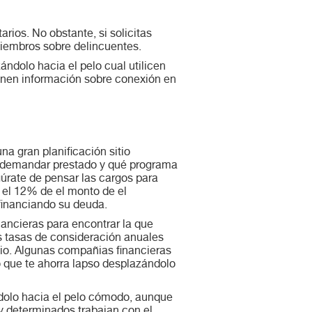
arios. No obstante, si solicitas
miembros sobre delincuentes.
ándolo hacia el pelo cual utilicen
ionen información sobre conexión en
a gran planificación sitio
as demandar prestado y qué programa
gúrate de pensar las cargos para
 el 12% de el monto de el
efinanciando su deuda.
ancieras para encontrar la que
os tasas de consideración anuales
cio. Algunas compañias financieras
 lo que te ahorra lapso desplazándolo
ndolo hacia el pelo cómodo, aunque
 y determinados trabajan con el