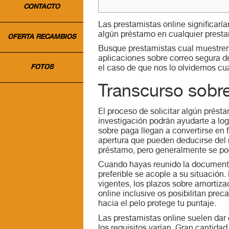
CONTACTO
Las prestamistas online significarían
algún préstamo en cualquier presta
OFERTA RECAMBIOS
Busque prestamistas cual muestren s
aplicaciones sobre correo segura d
FOTOS
el caso de que nos lo olvidemos cual
Transcurso sob
El proceso de solicitar algún prést
investigación podrán ayudarte a lo
sobre paga llegan a convertirse en 
apertura que pueden deducirse del 
préstamo, pero generalmente se podr
Cuando hayas reunido la documentac
preferible se acople a su situación
vigentes, los plazos sobre amortiza
online inclusive os posibilitan prec
hacia el pelo protege tu puntaje.
Las prestamistas online suelen dar
los requisitos varían. Gran cantida