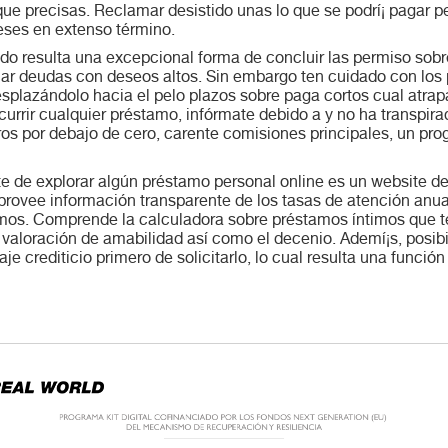
que precisas. Reclamar desistido unas lo que se podrí¡ pagar per
ses en extenso término.
do resulta una excepcional forma de concluir las permiso sobre
ar deudas con deseos altos. Sin embargo ten cuidado con los
plazándolo hacia el pelo plazos sobre paga cortos cual atrapan
currir cualquier préstamo, infórmate debido a y no ha transpi
os por debajo de cero, carente comisiones principales, un pro
te de explorar algún préstamo personal online es un website 
provee información transparente de los tasas de atención anual
amos. Comprende la calculadora sobre préstamos íntimos que te
aloración de amabilidad así­ como el decenio. Ademí¡s, posibi
e crediticio primero de solicitarlo, lo cual resulta una función 