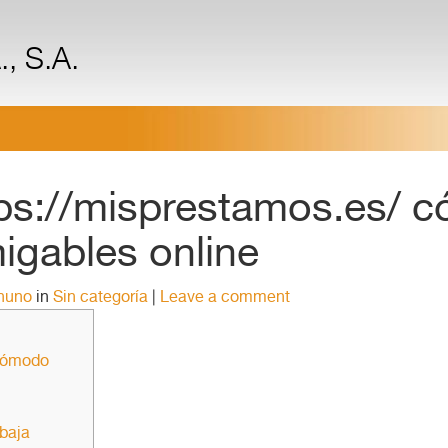
, S.A.
ps://misprestamos.es/ c
igables online
nuno
in
Sin categoría
|
Leave a comment
cómodo
baja