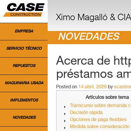
INICIO
Ximo Magalló & CIA.
EMPRESA
NOVEDADES
SERVICIO TÉCNICO
Acerca de htt
REPUESTOS
préstamos am
MAQUINARIA USADA
Posted on
14 abril, 2026
by
ecastro
Artículos sobre tema
IMPLEMENTOS
Transcurso sobre demanda 
Decisión rápida
NOVEDADES
Opciones de paga flexibles
Medida sobre consideración 