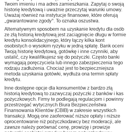
Twoim imieniu i ma adres zamieszkania. Zapytaj o swoją
historię kredytową i uważnie przeczytaj warunki umowy.
Uważaj również na instytucje finansowe, które oferują
„gwarantowane zgody”. To oznaka oszustwa.
Alternatywnym sposobem na uzyskanie kredytu dla osób
ze złą historią kredytową jest zaciągnięcie długu w formie
kredytu konsolidacyjnego, który łączy kilka kont
osobistych o wysokim ryzyku w jedną spłatę. Bank oceni
Twoją historię kredytową, gotówkę i inne czynniki, aby
ustalić, czy kwalifikujesz się do pożyczki. Często banki
wymagają poręczyciela lub innego zabezpieczenia tego
rodzaju zadłużenia. Chociaż jest to bezpieczniejsza
metoda uzyskania gotówki, wydłuża ona termin spłaty
kredytu.
Inne dostępne opcje dla konsumentów z bardzo złą
historią kredytową to zazwyczaj pożyczki z banków i kas
pożyczkowych. Firmy te podlegają regulacjom i powinny
przestrzegać wytycznych Biura Bezpieczeństwa
Finansowania Klientów (CBIB) w zakresie wszystkich
transakcji. Mogą one zaoferować niższe opłaty i niższe
oprocentowanie niż pożyczkodawcy bez moderacji, ale
zawsze należy porównać cenę, prowizję i prowizje