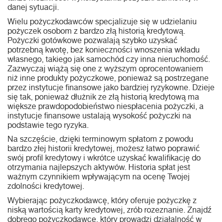
danej sytuacji.
Wielu pożyczkodawców specjalizuje się w udzielaniu
pożyczek osobom z bardzo złą historią kredytową.
Pożyczki gotówkowe pozwalają szybko uzyskać
potrzebną kwotę, bez konieczności wnoszenia wkładu
własnego, takiego jak samochód czy inna nieruchomość.
Zazwyczaj wiążą się one z wyższym oprocentowaniem
niż inne produkty pożyczkowe, ponieważ są postrzegane
przez instytucje finansowe jako bardziej ryzykowne. Dzieje
się tak, ponieważ dłużnik ze złą historią kredytową ma
większe prawdopodobieństwo niespłacenia pożyczki, a
instytucje finansowe ustalają wysokość pożyczki na
podstawie tego ryzyka.
Na szczęście, dzięki terminowym spłatom z powodu
bardzo złej historii kredytowej, możesz łatwo poprawić
swój profil kredytowy i wkrótce uzyskać kwalifikację do
otrzymania najlepszych aktywów. Historia spłat jest
ważnym czynnikiem wpływającym na ocenę Twojej
zdolności kredytowej.
Wybierając pożyczkodawcę, który oferuje pożyczkę z
niską wartością karty kredytowej, zrób rozeznanie. Znajdź
dobrego pożyczkodawcę, który prowadzi działalność w