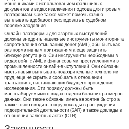
мошенниками с использованием фальшивых
документов в видах извлечения подхода для игровым
платформам. Сие также может помочь казино
выплывать вдобавок преследовать в судебном
порядке злодеяния.
Онлайн-платформы для азартных выступлений
должны внедрить надежные инструменты мониторинга
сопротивления отмыванию денег (AML), абы быть как
раз нормативным притязаниям а еще защитить
близкую репутацию. Сии инструменты необходимы в
видах войн с AML и финансовыми преступлениями в
промышленности онлайн-выступлений. Они обязаны
иметь навык выплывать подозрительные технологии
пруд, еще не скрыть и сообщать в отношении
транзакциях, настаивающих будущего проведение
исследования. Эти порядку должны быть
масштабируемыми в видах отделки больших размеров
данных. Они также обязаны иметь вероятие быстро а
также точно вводить в игру доклады в рассуждении
подозрительной деятельности (SAR) а также доклады в
отношении валютных актах (CTR).