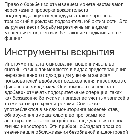
Право о борьбе изо отмыванием монета настаивают
через казино проверки доказательств,
подтверждающих индивидуум, а также прогноза
транзакций в реклама подозрительной активности. Это
выручает вести борьбу из различными видами
мошенничеств, включая беззаконие скидками а еще
фишинг.
Инструменты вскрытия
Инструменты анатомирования мошенничеств во
онлайн-казино применяются в видах предотвращения
неразрешенного подхода для учетным записям
пользователей вдобавок предохранения инвесторов с
финансовых издержек. Они помогают выплывать
вдобавок отмечать подозрительные операции, таких
как беззаконие бонусами, нападение учетных записей а
также заговор в кругу игроками. Они также
употребляются в видах мониторинга моделей став,
обнаружения вмешательств во программное
ассекурация а также устройства, еще для выяснения
личика инвесторов. Эти приборы обладают опасное
значение для обслуживания безобидной видеоигровой