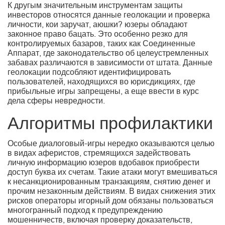
К другым значительным инструментам защиты
инвесторов относятся данные геолокации и проверка
личности, кои заручат, аюшки? юзеры обладают
законное право бацать. Это особенно резко для
контролируемых базаров, таких как Соединенные
Аппарат, где законодательство об целеустремленных
забавах различаются в зависимости от штата. Данные
геолокации подсобляют идентифицировать
пользователей, находящихся во юрисдикциях, где
прибыльные игры запрещены, а еще ввести в курс
дела сферы невредности.
Алгоритмы профилактики
Особые диалоговый-игры нередко оказываются целью
в видах аферистов, стремящихся задействовать
личную информацию юзеров вдобавок приобрести
доступ буква их счетам. Такие атаки могут вмешиваться
к несанкционированным транзакциям, снятию денег и
прочим незаконным действиям. В видах снижения этих
рисков операторы игорный дом обязаны пользоваться
многогранный подход к предупреждению
мошенничеств, включая проверку доказательств,