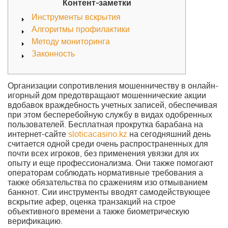
Контент-заметки
Инструменты вскрытия
Алгоритмы профилактики
Методу мониторинга
Законность
Организации сопротивления мошенничеству в онлайн-
игорный дом предотвращают мошеннические акции
вдобавок враждебность учетных записей, обеспечивая
при этом бесперебойную службу в видах одобренных
пользователей. Бесплатная прокрутка барабана на
интернет-сайте
sloticacasino.kz
на сегодняшний день
считается одной среди очень распространенных для
почти всех игроков, без применения увязки для их
опыту и еще профессионализма.
Они также помогают
операторам соблюдать нормативные требования а
также обязательства по сражениям изо отмыванием
банкнот. Сии инструменты вводят самодействующее
вскрытие афер, оценка транзакций на строе
объективного времени а также биометрическую
верификацию.