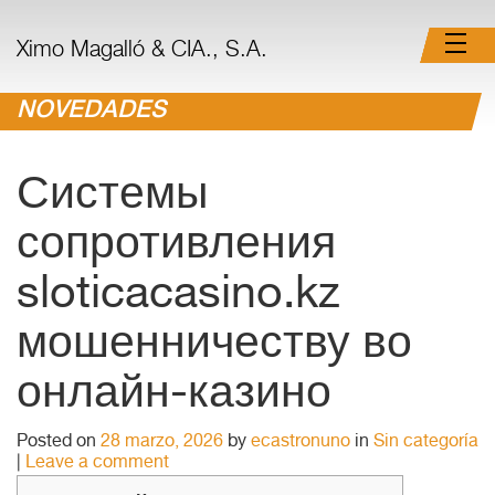
Ximo Magalló & CIA., S.A.
NOVEDADES
Системы
сопротивления
sloticacasino.kz
мошенничеству во
онлайн-казино
Posted on
28 marzo, 2026
by
ecastronuno
in
Sin categoría
|
Leave a comment