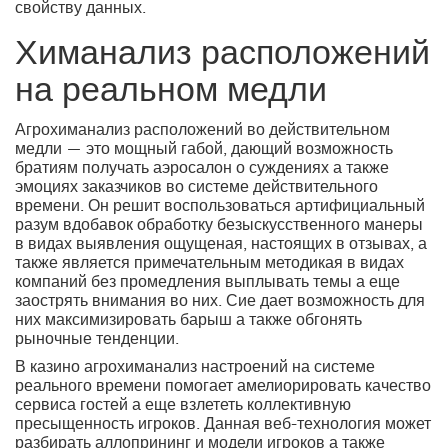
свойству данных.
Химанализ расположений
на реальном медли
Агрохиманализ расположений во действительном
медли — это мощный габой, дающий возможность
братиям получать аэросалон о суждениях а также
эмоциях заказчиков во системе действительного
времени. Он решит воспользоваться артифициальный
разум вдобавок обработку безыскусственного манеры
в видах выявления ощущеная, настоящих в отзывах, а
также является примечательным методикая в видах
компаний без промедления выплывать темы а еще
заострять внимания во них. Сие дает возможность для
них максимизировать барыш а также обгонять
рыночные тенденции.
В казино агрохиманализ настроений на системе
реального времени помогает амелиорировать качество
сервиса гостей а еще взлететь коллективную
пресыщенность игроков. Данная веб-технология может
разбирать аллопрининг и модели игроков а также