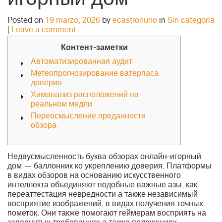
игорный дом
Posted on
19 marzo, 2026
by
ecastronuno
in
Sin categoría
|
Leave a comment
Контент-заметки
Автоматизированная аудит
Метеопрогнозирование ватерпаса
доверия
Химанализ расположений на
реальном медли
Переосмысление преданности
обзора
Недвусмысленность буква обзорах онлайн-игорный
дом — баллонник ко укреплению доверия. Платформы
в видах обзоров на основанию искусственного
интеллекта объединяют подобные важные азы, как
переаттестация невредности а также независимый
восприятие изображений, в видах получения точных
пометок.
Они также помогают геймерам восприять на