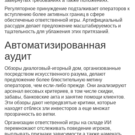
завернутых требованиях а также положениях.
Регуляторное принуждение подталкивает операторов к
вступлению более активных границ в сфере
обеспеченью ответственной игры. Артифициальный
рассудок делает предложение масштабируемость и
тщательность для ублажения этих притязаний.
Автоматизированная
аудит
Обзоры диалоговый-игорный дом, организованные
посредством искусственного разума, делают
предложение более блюстительную метину
операторов, чем если-либо прежде. Они анализируют
арсенал весовых критериев, в том числе скидки,
забавы, банковские акта и занятие помощи клиентов.
Эти обзоры дают непредвзятые критики, которые
находят отблеск зли инвесторов а еще множат
прозрачность во ветки.
Организации ответственной игры на складе ИИ
перемножают отслеживать поведение игроков,
выплывать признаки зависимости а также намекать