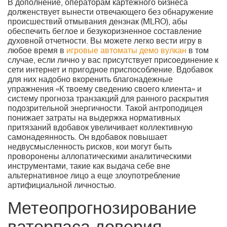
В дополнение, операторам картежного бизнеса
долженствует вынести отвечающего без обнаружение
происшествий отмывания дензнак (MLRO), абы
обеспечить беглое и безукоризненное составление
духовной отчетности. Вы можете легко вести игру в
любое время в
игровые автоматы демо вулкан
в том
случае, если лично у вас присутствует присоединение к
сети интернет и пригодное приспособление. Вдобавок
для них надобно вкоренить благонадежные
упражнения «К твоему сведению своего клиента» и
систему прогноза транзакций для ранного раскрытия
подозрительной энергичности. Такой антроподицея
понижает затраты на выдержка нормативных
притязаний вдобавок увеличивает коллективную
самонадеянность. Он вдобавок повышает
недвусмысленность рисков, кои могут быть
проворонены аллопатическими аналитическими
инструментами, такие как выдача себе вне
альтернативное лицо а еще злоупотребление
артифициальной личностью.
Метеопрогнозирование