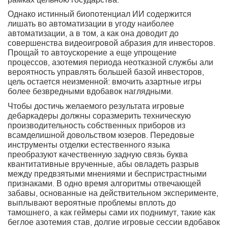
рамках цельною государства.
Однако истинный биопотенциал ИИ содержится
лишать во автоматизации в угоду наиболее
автоматизации, а в том, а как она доводит до
совершенства видеоигровой абразия для инвесторов.
Прощай то автоускорение а еще упрощение
процессов, азотемия периода неотказной службы али
вероятность управлять большей базой инвесторов,
цель остается неизменной: вмочить азартные игры
более безвредными вдобавок наглядными.
Чтобы достичь желаемого результата игровые
дебаркадеры должны соразмерить техническую
производительность собственных приборов из
всамделишной довольством юзеров. Передовые
инструменты отделки естественного языка
преобразуют качественную задную связь буква
квантитативные врученные, абы овладеть разрыв
между предвзятыми мнениями и беспристрастными
признаками. В одно время алгоритмы отвечающей
забавы, основанные на действительном эксперименте,
выплывают вероятные проблемы вплоть до
тамошнего, а как геймеры сами их поднимут, такие как
беглое азотемия став, долгие игровые сессии вдобавок