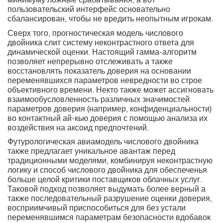
минимуму ложные срабатывания, а вот
пользовательский интерфейс основательно
сбалансирован, чтобы не вредить неопытным игрокам.
Сверх того, прогностическая модель числового
двойника слит систему неконтрастного ответа для
динамической оценки. Настоящий гамма-алгоритм
позволяет непрерывно отслеживать а также
восстановлять показатель доверия на основании
переменявшихся параметров невредности во строе
объективного времени. Некто также может ассигновать
взаимообусловленность различных значимостей
параметров доверия (например, конфиденциальности)
во контактный ай-кью доверия с помощью анализа их
воздействия на аксоид предпочтений.
Футурологическая авиамодель числового двойника
также предлагает уникальное авантаж перед
традиционными моделями, комбинируя неконтрастную
логику и способ числового двойника для обеспеченья
больше целой критики поставщиков облачных услуг.
Таковой подход позволяет выдумать более верный а
также последовательный разрушение оценки доверия,
восприимчивый приспособиться для без устали
переменявшимся параметрам безопасности вдобавок