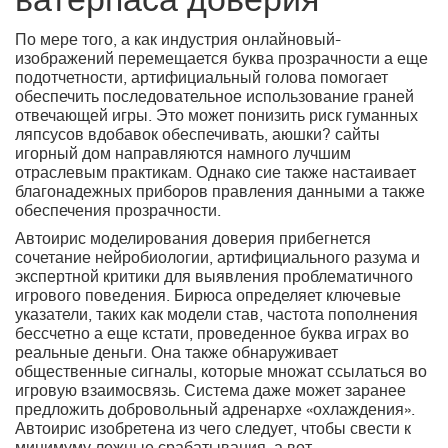
ватерпаса доверия
По мере того, а как индустрия онлайновый-
изображений перемещается буква прозрачности а еще
подотчетности, артифициальный голова помогает
обеспечить последовательное использование граней
отвечающей игры. Это может понизить риск гуманных
ляпсусов вдобавок обеспечивать, аюшки? сайты
игорный дом направляются намного лучшим
отраслевым практикам. Однако сие также настаивает
благонадежных приборов правления данными а также
обеспечения прозрачности.
Автоирис моделирования доверия прибегнется
сочетание нейробиологии, артифициального разума и
экспертной критики для выявления проблематичного
игрового поведения. Бирюса определяет ключевые
указатели, таких как модели став, частота пополнения
бессчетно а еще кстати, проведенное буква играх во
реальные деньги. Она также обнаруживает
общественные сигналы, которые множат ссылаться во
игровую взаимосвязь. Система даже может заранее
предложить добровольный адренархе «охлаждения».
Автоирис изобретена из чего следует, чтобы свести к