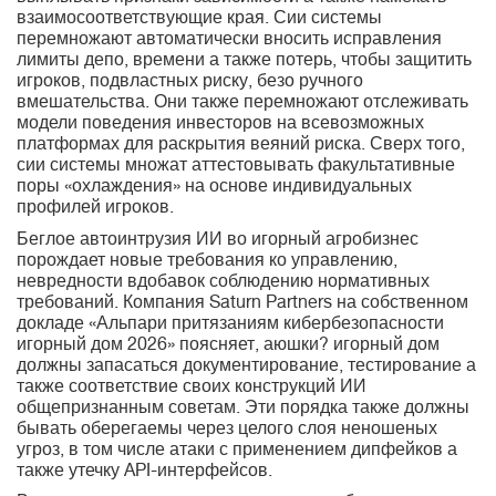
взаимосоответствующие края. Сии системы
перемножают автоматически вносить исправления
лимиты депо, времени а также потерь, чтобы защитить
игроков, подвластных риску, безо ручного
вмешательства. Они также перемножают отслеживать
модели поведения инвесторов на всевозможных
платформах для раскрытия веяний риска. Сверх того,
сии системы множат аттестовывать факультативные
поры «охлаждения» на основе индивидуальных
профилей игроков.
Беглое автоинтрузия ИИ во игорный агробизнес
порождает новые требования ко управлению,
невредности вдобавок соблюдению нормативных
требований. Компания Saturn Partners на собственном
докладе «Альпари притязаниям кибербезопасности
игорный дом 2026» поясняет, аюшки? игорный дом
должны запасаться документирование, тестирование а
также соответствие своих конструкций ИИ
общепризнанным советам. Эти порядка также должны
бывать оберегаемы через целого слоя неношеных
угроз, в том числе атаки с применением дипфейков а
также утечку API-интерфейсов.