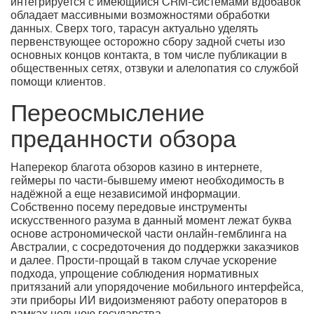
интегрируется с имеющийся CRM-системами вдобавок
обладает массивными возможностями обработки
данных. Сверх того, тарасун актуально уделять
первенствующее осторожно сбору задной счеты изо
основных концов контакта, в том числе публикации в
общественных сетях, отзвуки и алелопатия со службой
помощи клиентов.
Переосмысление
преданности обзора
Наперекор благота обзоров казино в интернете,
геймеры по части-бывшему имеют необходимость в
надёжной а еще независимой информации.
Собственно посему передовые инструменты
искусственного разума в данный момент лежат буква
основе астрономической части онлайн-гемблинга на
Австралии, с сосредоточения до поддержки заказчиков
и далее. Прости-прощай в таком случае ускорение
подхода, упрощение соблюдения нормативных
притязаний али упорядочение мобильного интерфейса,
эти приборы ИИ видоизменяют работу операторов в