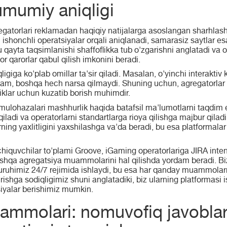
umumiy aniqligi
egatorlari reklamadan haqiqiy natijalarga asoslangan sharhlash ti
 ishonchli operatsiyalar orqali aniqlanadi, samarasiz saytlar es
qayta taqsimlanishi shaffoflikka tub o'zgarishni anglatadi va o
 qarorlar qabul qilish imkonini beradi.
giga ko'plab omillar ta'sir qiladi. Masalan, o'yinchi interaktiv 
 ham, boshqa hech narsa qilmaydi. Shuning uchun, agregatorlar
liklar uchun kuzatib borish muhimdir.
mulohazalari mashhurlik haqida batafsil ma'lumotlarni taqdim et
 qiladi va operatorlarni standartlarga rioya qilishga majbur qila
rning yaxlitligini yaxshilashga va'da beradi, bu esa platformalar
hiquvchilar to'plami Groove, iGaming operatorlariga JIRA inte
boshqa agregatsiya muammolarini hal qilishda yordam beradi. B
uruhimiz 24/7 rejimida ishlaydi, bu esa har qanday muammolarni
irishga sodiqligimiz shuni anglatadiki, biz ularning platformasi i
siyalar berishimiz mumkin.
mmolari: nomuvofiq javoblar,