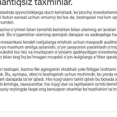
antiqsiz taxminlar.
ashda qiyinchiliklarga duch kelishadi, ko'pincha investorlarnin
lari butun sanoat uchun umumiy bo'lsa-da, boshqalari ma'lum ope
i mumkin.
kazino o'yinlari bilan tanishib borishlari bilan ularning an'analari
. Bu o'zgarishlar ularning qoniqish darajasi va sadoqatiga ham 
xanikasi kerakli natijalarga erishish uchun maqsadli auditori
 daryo mavhum omilga aylanishi, o'yin jarayonini yaxshilash o'r
ukofot tez-tez va muntazam o'yinlarni qadrlaydigan investorla
no bilan bog'liq bo'lmagan muqobil o'yin-kulgilarga e'tibor qarat
 tashqari, kazino fikr agregatori shubhali yoki firibgar izohlarn
erak. Bu, ayniqsa, obro'ni boshqarish uchun muhimdir, bu yerda re
arli darajada ta'sir qiladi. His-tuyg'ularni tahlil qilish bu borada
ib kirishga, taassurotlar, his-tuyg'ular va tajribalarni ochib be
akuniy reytingda faqat eng benuqson sharhlar ko'rsatilishini ta'm