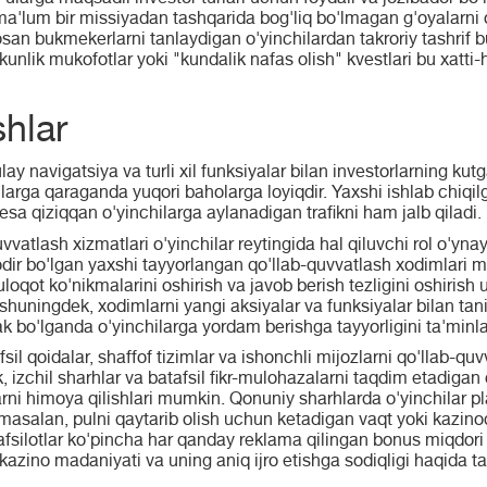
 ma'lum bir missiyadan tashqarida bog'liq bo'lmagan g'oyalarni
an bukmekerlarni tanlaydigan o'yinchilardan takroriy tashrif bu
kunlik mukofotlar yoki "kundalik nafas olish" kvestlari bu xatt
shlar
lay navigatsiya va turli xil funksiyalar bilan investorlarning ku
arga qaraganda yuqori baholarga loyiqdir. Yaxshi ishlab chiqilg
 esa qiziqqan o'yinchilarga aylanadigan trafikni ham jalb qiladi.
vvatlash xizmatlari o'yinchilar reytingida hal qiluvchi rol o'yna
dir bo'lgan yaxshi tayyorlangan qo'llab-quvvatlash xodimlari mi
loqot ko'nikmalarini oshirish va javob berish tezligini oshirish 
 shuningdek, xodimlarni yangi aksiyalar va funksiyalar bilan t
k bo'lganda o'yinchilarga yordam berishga tayyorligini ta'minla
afsil qoidalar, shaffof tizimlar va ishonchli mijozlarni qo'llab-qu
, izchil sharhlar va batafsil fikr-mulohazalarni taqdim etadigan o
larni himoya qilishlari mumkin. Qonuniy sharhlarda o'yinchilar p
, masalan, pulni qaytarib olish uchun ketadigan vaqt yoki kazin
fsilotlar ko'pincha har qanday reklama qilingan bonus miqdori q
kazino madaniyati va uning aniq ijro etishga sodiqligi haqida t