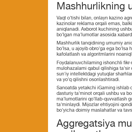
Mashhurlikning 
Vaqt o'tishi bilan, onlayn kazino agr
kazinolar reklama orqali emas, balki
aniqlanadi. Axborot kuchining ushbu 
bo'lgan ma'lumotlar asosida xabardor
Mashhurlik tanqidining umumiy aniqli
bo'lsa, u ajoyib obro'ga ega bo'lsa
kafolatlash va algoritmlarini noaniq
Foydalanuvchilarning ishonchli fikr-
mulohazalarni qabul qilishiga ta'sir
sun'iy intellektdagi yutuqlar sharhla
va yo'q qilishni osonlashtiradi.
Sanoatda yetakchi iGaming ishlab c
dasturiy ta'minot orqali ushbu va 
ma'lumotlarini qo'llab-quvvatlash g
ta'minlaydi. Mijozlar ehtiyojini qond
bo'yicha doimiy maslahatlar va tav
Aggregatsiya mua