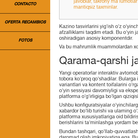
javoblar, takroriy ma'lumotlar
CONTACTO
mantiqsiz taxminlar.
OFERTA RECAMBIOS
Kazino tasvirlarini yig'ish o'z o'yin
afzalliklarni taqdim etadi. Bu o'yin
oshiradigan asosiy komponentdir.
FOTOS
Va bu mahrumlik muammolardan xo
Qarama-qarshi j
Yangi operatorlar interaktiv avtomobi
tobora ko'proq qo'shadilar. Bularga 
variantlari va kontent toifalarini o
o'yin sessiyasi davomiyligi va ekspe
platforma o'g'irligiga bo'lgan qiziqi
Ushbu konfiguratsiyalar o'yinchilar
xabardor bo'lib turishi va ularning o
platforma xususiyatlariga oid bildir
berishlarini ta'minlashga yordam be
Bundan tashqari, qo'llab-quvvatlash 
daromad olish imkoniyatiga ega. Bu 