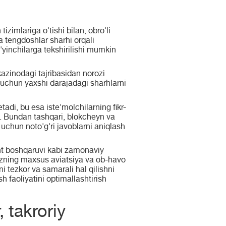
zimlariga o'tishi bilan, obro'li
a tengdoshlar sharhi orqali
'yinchilarga tekshirilishi mumkin
kazinodagi tajribasidan norozi
 uchun yaxshi darajadagi sharhlarni
adi, bu esa iste'molchilarning fikr-
di. Bundan tashqari, blokcheyn va
 uchun noto'g'ri javoblarni aniqlash
nt boshqaruvi kabi zamonaviy
izning maxsus aviatsiya va ob-havo
 tezkor va samarali hal qilishni
sh faoliyatini optimallashtirish
 takroriy