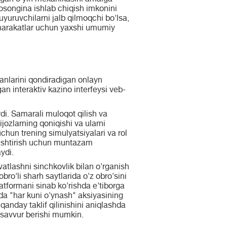
 osongina ishlab chiqish imkonini
yuruvchilarni jalb qilmoqchi bo'lsa,
i-harakatlar uchun yaxshi umumiy
tganlarini qondiradigan onlayn
an interaktiv kazino interfeysi veb-
ydi. Samarali muloqot qilish va
jozlarning qoniqishi va ularni
uchun trening simulyatsiyalari va rol
anishtirish uchun muntazam
ydi.
vvatlashni sinchkovlik bilan o'rganish
bro'li sharh saytlarida o'z obro'sini
latformani sinab ko'rishda e'tiborga
oda "har kuni o'ynash" aksiyasining
anday taklif qilinishini aniqlashda
asavvur berishi mumkin.