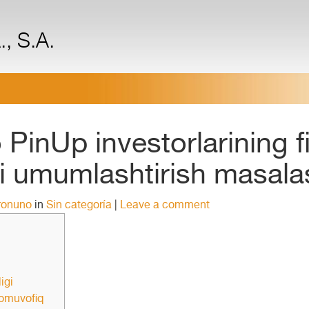
, S.A.
PinUp investorlarining fi
i umumlashtirish masala
ronuno
in
Sin categoría
|
Leave a comment
igi
omuvofiq