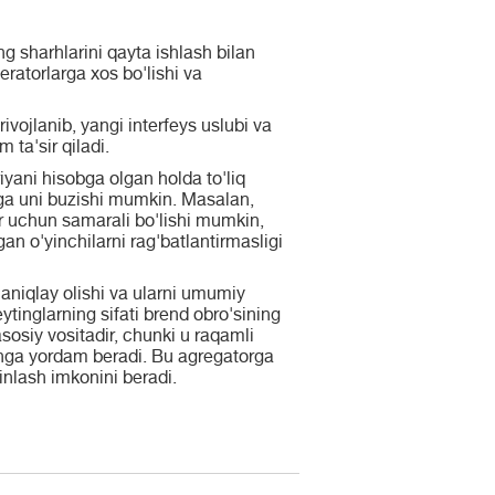
g sharhlarini qayta ishlash bilan
ratorlarga xos bo'lishi va
 rivojlanib, yangi interfeys uslubi va
ta'sir qiladi.
yani hisobga olgan holda to'liq
niga uni buzishi mumkin. Masalan,
r uchun samarali bo'lishi mumkin,
gan o'yinchilarni rag'batlantirmasligi
i aniqlay olishi va ularni umumiy
ytinglarning sifati brend obro'sining
 asosiy vositadir, chunki u raqamli
rishga yordam beradi. Bu agregatorga
inlash imkonini beradi.