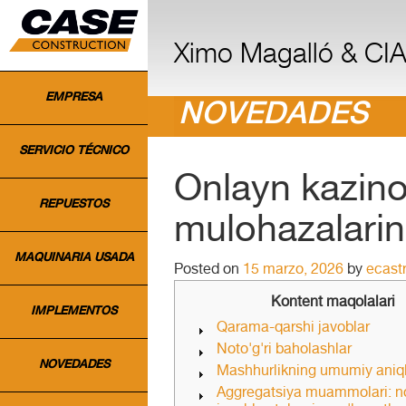
INICIO
Ximo Magalló & CIA.
EMPRESA
NOVEDADES
SERVICIO TÉCNICO
Onlayn kazino 
REPUESTOS
mulohazalarin
MAQUINARIA USADA
Posted on
15 marzo, 2026
by
ecast
Kontent maqolalari
IMPLEMENTOS
Qarama-qarshi javoblar
Noto'g'ri baholashlar
NOVEDADES
Mashhurlikning umumiy aniql
Aggregatsiya muammolari: n