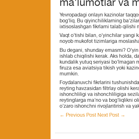
ma'lumotlar va m
Yevropadagi onlayn kazinolar taqqosl
bog'liq. Bu qiyinchiliklarning ba'zi
ixtisoslashgan fikrlarni talab qilish
Vaqt o'tishi bilan, o'yinchilar yangi 
noyob mukofot tizimlariga moslashadi
Bu degani, shunday emasmi? O'yin me
ishlab chiqilishi kerak. Aks holda,
kundalik yutuq seriyasi bo'lmagan m
firuza esa aviatsiya tikish yoki kazi
mumkin.
Foydalanuvchi fikrlarini tushunishdan
reyting havzasidan filtrlay olishi k
ishonchliligi va ishonchliligiga sezil
reytinglarga ma'no va bog'liqlikni ol
o'zaro ishonchni rivojlantirish va y
←
Previous Post
Next Post
→