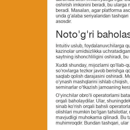
oshirish imkonini beradi, bu ularga
beradi. Masalan, agar platforma asos
unda g'alaba seriyalaridan tashqari 
asosdir.
Noto'g'ri bahola
Intuitiv uslub, foydalanuvchilarga qu
kazinolar umidsizlikka uchratadiganl
saytning ishonchliligini oshiradi, bu
Xuddi shunday, mijozlarni qo'llab-qu
so'rovlarga tezkor javob berishga qo
saqlab qolish darajasini oshiradi. Mu
o'ynash mashqlarini ishlab chiqish,
seminarlar o'tkazish jamoaning kera
O'yinchilar obro'li operatorlarni bat
orqali baholaydilar. Ular, shuningdek
sinab ko'rish orqali bahsli operator
olishlari mumkin bo'lgan tafsilotlar
mavjudligi muhokama qilinadi. Bu ta
muhimroqdir. Bundan tashqari, ular 