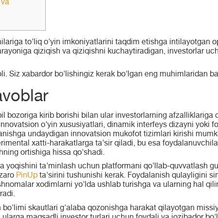
 va
chilariga to'liq o'yin imkoniyatlarini taqdim etishga intilayotgan
 jarayoniga qiziqish va qiziqishni kuchaytiradigan, investorlar u
li.
Siz xabardor bo'lishingiz kerak bo'lgan eng muhimlaridan ba'z
avoblar
l bozoriga kirib borishi bilan ular investorlarning afzalliklariga
innovatsion o'yin xususiyatlari, dinamik interfeys dizayni yoki f
'rganishga undaydigan innovatsion mukofot tizimlari kirishi mum
rimental xatti-harakatlarga ta'sir qiladi, bu esa foydalanuvchi
shning ortishiga hissa qo'shadi.
ga yoqishini ta'minlash uchun platformani qo'llab-quvvatlash gu
'zaro
PinUp
ta'sirini tushunishi kerak. Foydalanish qulayligini si
ishnomalar xodimlarni yo'lda ushlab turishga va ularning hal qi
radi.
bo'limi skautlari g'alaba qozonishga harakat qilayotgan missiya
ularga maqsadli investor turlari uchun foydali va jozibador bo