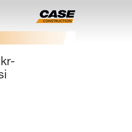
kr-
si