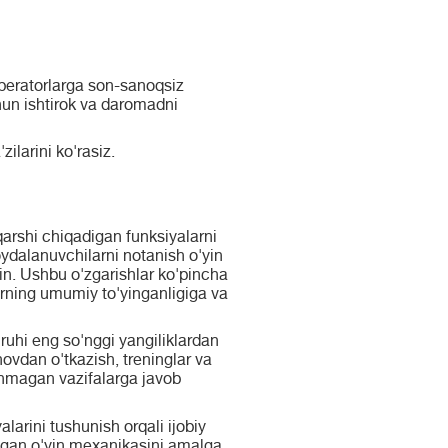
 operatorlarga son-sanoqsiz
chun ishtirok va daromadni
ilarini ko'rasiz.
 qarshi chiqadigan funksiyalarni
oydalanuvchilarni notanish o'yin
kin. Ushbu o'zgarishlar ko'pincha
larning umumiy to'yinganligiga va
ruhi eng so'nggi yangiliklardan
novdan o'tkazish, treninglar va
linmagan vazifalarga javob
larini tushunish orqali ijobiy
'lgan o'yin mexanikasini amalga