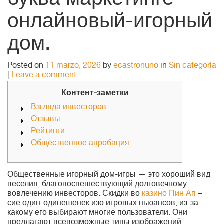
буква маркетинге
онлайновый-игорный
дом.
Posted on
11 marzo, 2026
by
ecastronuno
in
Sin categoría
|
Leave a comment
Контент-заметки
Взгляда инвесторов
Отзывы
Рейтинги
Общественное апробация
Общественные игорный дом-игры — это хороший вид
веселия, благопоспешествующий долговечному
вовлечению инвесторов. Скидки во
казино Пин Ап
–
сие один-одинешенек изо игровых ньюансов, из-за
какому его выбирают многие пользователи. Они
предлагают всевозможные типы изображений,