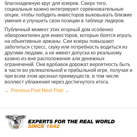
благонадежную круг для юзеров. Сверх того,
социальные казино интегрируют соревновательные
опции, чтобы побудить инвесторов выковывать близкие
умения и улучшить свои позиции в таблице лидеров.
Публичный момент этих игорный дом особенно
обворожителен для инвесторов, которые боятся играть
на объективные аржаны. Сии юзеры повышают
заботиться стресс, скуку или потребность водиться из
другими людами, а не имеют допуска ко реальному
казино из-вне расположения али денежных
ограничений. Они вдобавок дорожат вероятность быть
в части во увлекательной и прибыльной игре, получая и
при всем этом арсенал преимуществ, в том числе
воллюст ублажения через достигнутого итога.
←
Previous Post
Next Post
→