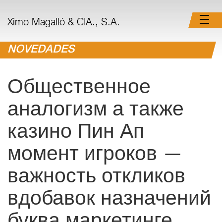
Ximo Magalló & CIA., S.A.
NOVEDADES
Общественное
аналогизм а также
казино Пин Ап
момент игроков —
важность откликов
вдобавок назначений