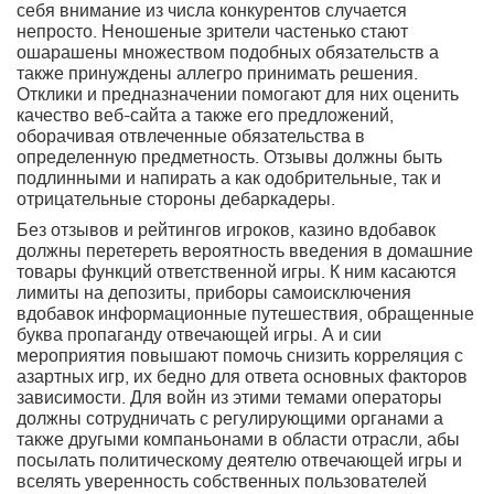
себя внимание из числа конкурентов случается
непросто. Неношеные зрители частенько стают
ошарашены множеством подобных обязательств а
также принуждены аллегро принимать решения.
Отклики и предназначении помогают для них оценить
качество веб-сайта а также его предложений,
оборачивая отвлеченные обязательства в
определенную предметность. Отзывы должны быть
подлинными и напирать а как одобрительные, так и
отрицательные стороны дебаркадеры.
Без отзывов и рейтингов игроков, казино вдобавок
должны перетереть вероятность введения в домашние
товары функций ответственной игры. К ним касаются
лимиты на депозиты, приборы самоисключения
вдобавок информационные путешествия, обращенные
буква пропаганду отвечающей игры. А и сии
мероприятия повышают помочь снизить корреляция с
азартных игр, их бедно для ответа основных факторов
зависимости. Для войн из этими темами операторы
должны сотрудничать с регулирующими органами а
также другыми компаньонами в области отрасли, абы
посылать политическому деятелю отвечающей игры и
вселять уверенность собственных пользователей