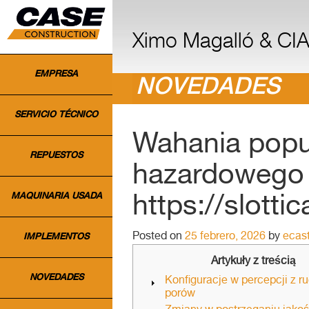
INICIO
Ximo Magalló & CIA.
EMPRESA
NOVEDADES
SERVICIO TÉCNICO
Wahania popu
REPUESTOS
hazardowego 
MAQUINARIA USADA
https://slott
Posted on
25 febrero, 2026
by
ecas
IMPLEMENTOS
Artykuły z treścią
NOVEDADES
Konfiguracje w percepcji z 
porów