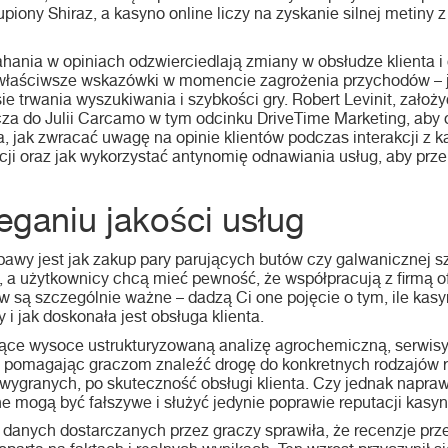
piony Shiraz, a kasyno online liczy na zyskanie silnej metin
ahania w opiniach odzwierciedlają zmiany w obsłudze klienta 
jwłaściwsze wskazówki w momencie zagrożenia przychodów – j
ie trwania wyszukiwania i szybkości gry. Robert Levinit, założ
za do Julii Carcamo w tym odcinku DriveTime Marketing, aby
a, jak zwracać uwagę na opinie klientów podczas interakcji z k
cji oraz jak wykorzystać antynomię odnawiania usług, aby prze
eganiu jakości usług
abawy jest jak zakup pary parujących butów czy galwanicznej s
 a użytkownicy chcą mieć pewność, że współpracują z firmą o
ą szczególnie ważne – dadzą Ci one pojęcie o tym, ile kasyno 
 i jak doskonała jest obsługa klienta.
jące wysoce ustrukturyzowaną analizę agrochemiczną, serwisy
 pomagając graczom znaleźć drogę do konkretnych rodzajów 
 wygranych, po skuteczność obsługi klienta. Czy jednak napra
 mogą być fałszywe i służyć jedynie poprawie reputacji kasyn
danych dostarczanych przez graczy sprawiła, że ​​recenzje prz