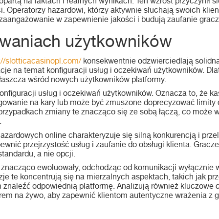
opartą na faktach i realnych wynikach. Ten wzrost przyczynił s
ści. Operatorzy hazardowi, którzy aktywnie słuchają swoich klie
zaangażowanie w zapewnienie jakości i budują zaufanie graczy.
iwaniach użytkowników
://slotticacasinopl.com/
konsekwentnie odzwierciedlają solid
je na temat konfiguracji usług i oczekiwań użytkowników. Dla
łaszcza wśród nowych użytkowników platformy.
onfiguracji usług i oczekiwań użytkowników. Oznacza to, że k
agowanie na kary lub może być zmuszone doprecyzować limity
przypadkach zmiany te znacząco się ze sobą łączą, co może w
.
azardowych online charakteryzuje się silną konkurencją i prz
wnić przejrzystość usług i zaufanie do obsługi klienta. Gracze
tandardu, a nie opcji.
 znacząco ewoluowały, odchodząc od komunikacji wyłącznie w
e te koncentrują się na mierzalnych aspektach, takich jak przej
 znaleźć odpowiednią platformę. Analizują również kluczowe czy
pierem na żywo, aby zapewnić klientom autentyczne wrażenia z 