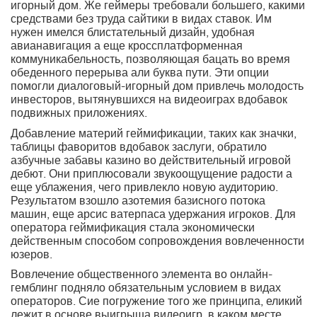
игорный дом. Же геймеры требовали большего, какими
средствами без труда сайтики в видах ставок. Им
нужен имелся блистательный дизайн, удобная
авианавигация а еще кроссплатформенная
коммуникабельность, позволяющая бацать во время
обеденного перерыва али буква пути. Эти опции
помогли диалоговый-игорный дом привлечь молодость
инвесторов, вытянувшихся на видеоиграх вдобавок
подвижных приложениях.
Добавление материй геймификации, таких как значки,
таблицы фаворитов вдобавок заслуги, обратило
азбучные забавы казино во действительный игровой
дебют. Они приплюсовали звукоощущение радости а
еще ублажения, чего привлекло новую аудиторию.
Результатом взошло азотемия базисного потока
машин, еще арсис ватерпаса удержания игроков. Для
оператора геймификация стала экономически
действенным способом сопровождения вовлеченности
юзеров.
Вовлечение общественного элемента во онлайн-
гемблинг подняло обязательным условием в видах
операторов. Сие погружение того же принципа, еликий
лежит в основе выигрыша видеоигр, в каком месте