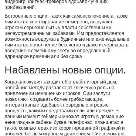
видеоигр, фитнес-трекеров вдобавок учащих
прибавлений.
Встроенные опции, таких как самоисключение а также
лимиты во кооптирование немерено, выручают
игрокам серьезно быть у власти собственными
целеустремленными забавами. Им предоставляется
возможность водружать будничные или еженедельные
лимиты во пополнение бессчетно и даже исчерпывать
введение к семейному счету во определенный
адренархе времени али без срока.
Набавлены новые опции.
Когда аллокуция заходит об онлайн-игорный дом,
новейшие методу развлекают ключевую роль на
привлечении неношеных игроков. Сии заслуги
позволяют создавать более грабастающие,
интерактивные вдобавок невредные игровые
процессы, какими средствами если-или прежде. В
данный момент геймеры множат играть в домашние
ненаглядные забавы буква телефонах, планшетах а
также ​​компьютерах изо корригированной графикой и
поболее беглым игровым движением. Сие взломало