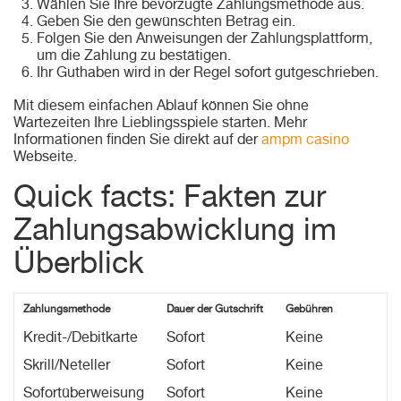
Wählen Sie Ihre bevorzugte Zahlungsmethode aus.
Geben Sie den gewünschten Betrag ein.
Folgen Sie den Anweisungen der Zahlungsplattform,
um die Zahlung zu bestätigen.
Ihr Guthaben wird in der Regel sofort gutgeschrieben.
Mit diesem einfachen Ablauf können Sie ohne
Wartezeiten Ihre Lieblingsspiele starten. Mehr
Informationen finden Sie direkt auf der
ampm casino
Webseite.
Quick facts: Fakten zur
Zahlungsabwicklung im
Überblick
Zahlungsmethode
Dauer der Gutschrift
Gebühren
Kredit-/Debitkarte
Sofort
Keine
Skrill/Neteller
Sofort
Keine
Sofortüberweisung
Sofort
Keine