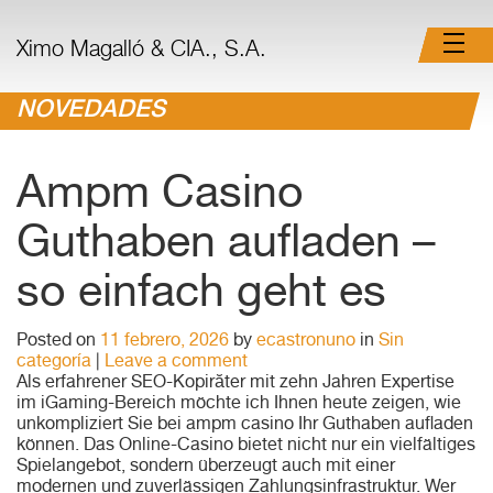
Ximo Magalló & CIA., S.A.
NOVEDADES
Ampm Casino
Guthaben aufladen –
so einfach geht es
Posted on
11 febrero, 2026
by
ecastronuno
in
Sin
categoría
|
Leave a comment
Als erfahrener SEO-Kopirăter mit zehn Jahren Expertise
im iGaming-Bereich möchte ich Ihnen heute zeigen, wie
unkompliziert Sie bei ampm casino Ihr Guthaben aufladen
können. Das Online-Casino bietet nicht nur ein vielfältiges
Spielangebot, sondern überzeugt auch mit einer
modernen und zuverlässigen Zahlungsinfrastruktur. Wer