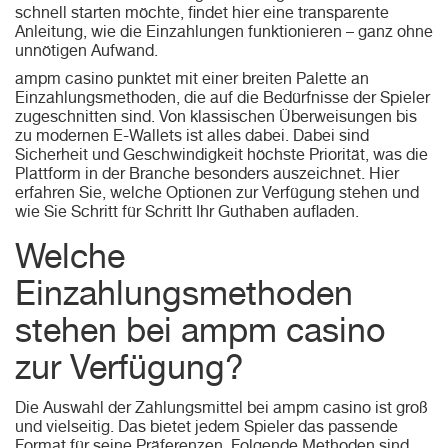
schnell starten möchte, findet hier eine transparente
Anleitung, wie die Einzahlungen funktionieren – ganz ohne
unnötigen Aufwand.
ampm casino punktet mit einer breiten Palette an
Einzahlungsmethoden, die auf die Bedürfnisse der Spieler
zugeschnitten sind. Von klassischen Überweisungen bis
zu modernen E-Wallets ist alles dabei. Dabei sind
Sicherheit und Geschwindigkeit höchste Priorität, was die
Plattform in der Branche besonders auszeichnet. Hier
erfahren Sie, welche Optionen zur Verfügung stehen und
wie Sie Schritt für Schritt Ihr Guthaben aufladen.
Welche
Einzahlungsmethoden
stehen bei ampm casino
zur Verfügung?
Die Auswahl der Zahlungsmittel bei ampm casino ist groß
und vielseitig. Das bietet jedem Spieler das passende
Format für seine Präferenzen. Folgende Methoden sind