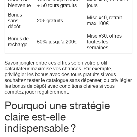
Bonus de
100% jusqu’à 300€
Mise x25, valable 7
bienvenue
+ 50 tours gratuits
jours
Bonus
Mise x40, retrait
sans
20€ gratuits
max 100€
dépôt
Mise x30, offres
Bonus de
50% jusqu’à 200€
toutes les
recharge
semaines
Savoir jongler entre ces offres selon votre profil
calculateur maximise vos chances. Par exemple,
privilégier les bonus avec des tours gratuits si vous
souhaitez tester le catalogue sans dépenser, ou privilégier
les bonus de dépôt avec conditions claires si vous
comptez jouer régulièrement.
Pourquoi une stratégie
claire est-elle
indispensable ?