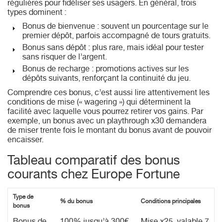
régulières pour fidéliser ses usagers. En général, trois
types dominent :
Bonus de bienvenue : souvent un pourcentage sur le
premier dépôt, parfois accompagné de tours gratuits.
Bonus sans dépôt : plus rare, mais idéal pour tester
sans risquer de l’argent.
Bonus de recharge : promotions actives sur les
dépôts suivants, renforçant la continuité du jeu.
Comprendre ces bonus, c’est aussi lire attentivement les
conditions de mise (« wagering ») qui déterminent la
facilité avec laquelle vous pourrez retirer vos gains. Par
exemple, un bonus avec un playthrough x30 demandera
de miser trente fois le montant du bonus avant de pouvoir
encaisser.
Tableau comparatif des bonus
courants chez Europe Fortune
Type de
% du bonus
Conditions principales
bonus