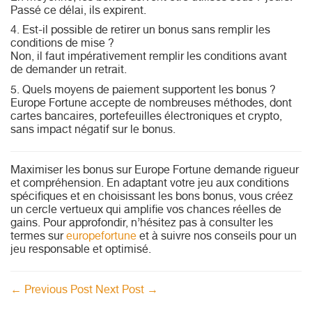
Passé ce délai, ils expirent.
4. Est-il possible de retirer un bonus sans remplir les
conditions de mise ?
Non, il faut impérativement remplir les conditions avant
de demander un retrait.
5. Quels moyens de paiement supportent les bonus ?
Europe Fortune accepte de nombreuses méthodes, dont
cartes bancaires, portefeuilles électroniques et crypto,
sans impact négatif sur le bonus.
Maximiser les bonus sur Europe Fortune demande rigueur
et compréhension. En adaptant votre jeu aux conditions
spécifiques et en choisissant les bons bonus, vous créez
un cercle vertueux qui amplifie vos chances réelles de
gains. Pour approfondir, n’hésitez pas à consulter les
termes sur
europefortune
et à suivre nos conseils pour un
jeu responsable et optimisé.
←
Previous Post
Next Post
→