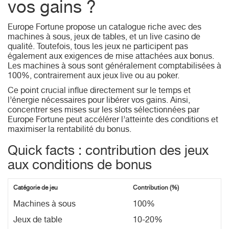
vos gains ?
Europe Fortune propose un catalogue riche avec des
machines à sous, jeux de tables, et un live casino de
qualité. Toutefois, tous les jeux ne participent pas
également aux exigences de mise attachées aux bonus.
Les machines à sous sont généralement comptabilisées à
100%, contrairement aux jeux live ou au poker.
Ce point crucial influe directement sur le temps et
l’énergie nécessaires pour libérer vos gains. Ainsi,
concentrer ses mises sur les slots sélectionnées par
Europe Fortune peut accélérer l’atteinte des conditions et
maximiser la rentabilité du bonus.
Quick facts : contribution des jeux
aux conditions de bonus
Catégorie de jeu
Contribution (%)
Machines à sous
100%
Jeux de table
10-20%