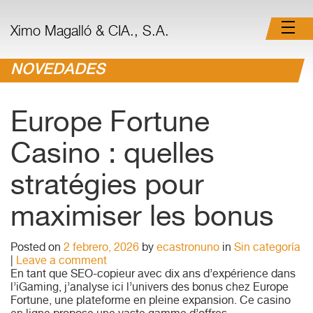
Ximo Magalló & CIA., S.A.
NOVEDADES
Europe Fortune
Casino : quelles
stratégies pour
maximiser les bonus
Posted on
2 febrero, 2026
by
ecastronuno
in
Sin categoría
|
Leave a comment
En tant que SEO-copieur avec dix ans d’expérience dans
l’iGaming, j’analyse ici l’univers des bonus chez Europe
Fortune, une plateforme en pleine expansion. Ce casino