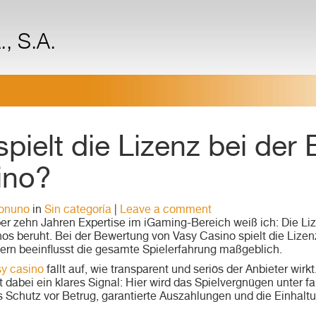
, S.A.
spielt die Lizenz bei der
ino?
ronuno
in
Sin categoría
|
Leave a comment
über zehn Jahren Expertise im iGaming-Bereich weiß ich: Die Li
os beruht. Bei der Bewertung von Vasy Casino spielt die Lizen
ndern beeinflusst die gesamte Spielerfahrung maßgeblich.
sy casino
fällt auf, wie transparent und seriös der Anbieter wirk
dabei ein klares Signal: Hier wird das Spielvergnügen unter f
s Schutz vor Betrug, garantierte Auszahlungen und die Einhalt