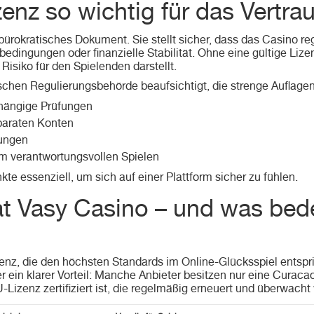
zenz so wichtig für das Vertra
 bürokratisches Dokument. Sie stellt sicher, dass das Casino re
bedingungen oder finanzielle Stabilität. Ohne eine gültige Lize
Risiko für den Spielenden darstellt.
schen Regulierungsbehörde beaufsichtigt, die strenge Auflagen
bhängige Prüfungen
paraten Konten
ungen
 verantwortungsvollen Spielen
kte essenziell, um sich auf einer Plattform sicher zu fühlen.
at Vasy Casino – und was bed
zenz, die den höchsten Standards im Online-Glücksspiel entspr
r ein klarer Vorteil: Manche Anbieter besitzen nur eine Curaca
izenz zertifiziert ist, die regelmäßig erneuert und überwacht 