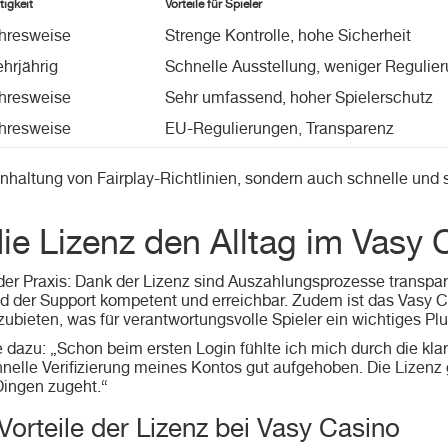
tigkeit
Vorteile für Spieler
hresweise
Strenge Kontrolle, hohe Sicherheit
hrjährig
Schnelle Ausstellung, weniger Regulie
hresweise
Sehr umfassend, hoher Spielerschutz
hresweise
EU-Regulierungen, Transparenz
Einhaltung von Fairplay-Richtlinien, sondern auch schnelle un
die Lizenz den Alltag im Vasy
der Praxis: Dank der Lizenz sind Auszahlungsprozesse transpar
d der Support kompetent und erreichbar. Zudem ist das Vasy 
ubieten, was für verantwortungsvolle Spieler ein wichtiges Plus
e dazu: „Schon beim ersten Login fühlte ich mich durch die kl
lle Verifizierung meines Kontos gut aufgehoben. Die Lizenz gi
 Dingen zugeht.“
Vorteile der Lizenz bei Vasy Casino