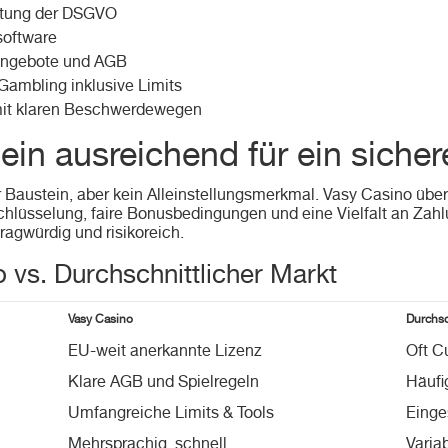
altung der DSGVO
software
sangebote und AGB
ambling inklusive Limits
mit klaren Beschwerdewegen
llein ausreichend für ein siche
ler Baustein, aber kein Alleinstellungsmerkmal. Vasy Casino üb
hlüsselung, faire Bonusbedingungen und eine Vielfalt an Zahl
agwürdig und risikoreich.
 vs. Durchschnittlicher Markt
Vasy Casino
Durchsc
EU-weit anerkannte Lizenz
Oft C
Klare AGB und Spielregeln
Häufi
Umfangreiche Limits & Tools
Einge
Mehrsprachig, schnell
Varia