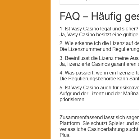
FAQ – Häufig ges
1. Ist Vasy Casino legal und sicher?
Ja, Vasy Casino besitzt eine gültige
2. Wie erkenne ich die Lizenz auf 
Die Lizenznummer und Regulierungs
3. Beeinflusst die Lizenz meine Au
Ja, lizenzierte Casinos garantiere
4. Was passiert, wenn ein lizenzier
Die Regulierungsbehörde kann Sank
5. Ist Vasy Casino auch für risikoav
Aufgrund der Lizenz und der Maßnahm
priorisieren.
Zusammenfassend lässt sich sagen: D
Plattform. Sie schützt Spieler und 
verlässliche Casinoerfahrung sucht,
Plus.