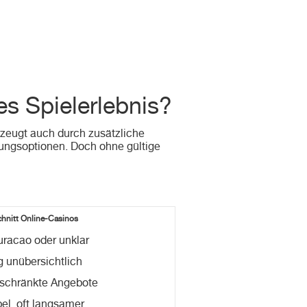
res Spielerlebnis?
erzeugt auch durch zusätzliche
ungsoptionen. Doch ohne gültige
hnitt Online-Casinos
uracao oder unklar
g unübersichtlich
schränkte Angebote
bel, oft langsamer