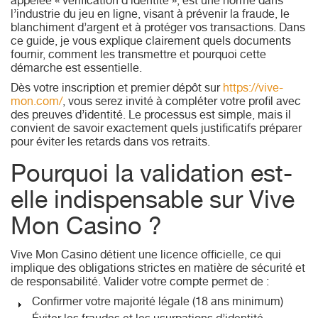
appelée « vérification d’identité », est une norme dans
l’industrie du jeu en ligne, visant à prévenir la fraude, le
blanchiment d’argent et à protéger vos transactions. Dans
ce guide, je vous explique clairement quels documents
fournir, comment les transmettre et pourquoi cette
démarche est essentielle.
Dès votre inscription et premier dépôt sur
https://vive-
mon.com/
, vous serez invité à compléter votre profil avec
des preuves d’identité. Le processus est simple, mais il
convient de savoir exactement quels justificatifs préparer
pour éviter les retards dans vos retraits.
Pourquoi la validation est-
elle indispensable sur Vive
Mon Casino ?
Vive Mon Casino détient une licence officielle, ce qui
implique des obligations strictes en matière de sécurité et
de responsabilité. Valider votre compte permet de :
Confirmer votre majorité légale (18 ans minimum)