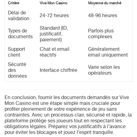
Critère
Vive Mon Casino
Moyenne du marché
Délai de
24-72 heures
48-96 heures
validation
Standard (ID,
Types de
Parfois plus
justificatif,
documents
complexes
paiement)
Support
Chat et email
Généralement
client
réactifs
email uniquement
Sécurité
Varie selon les
des
Interface chiffrée
opérateurs
données
En conclusion, fournir les documents demandés sur Vive
Mon Casino est une étape simple mais cruciale pour
profiter pleinement de votre expérience de jeu sans
contraintes. Avec un processus clair, sécurisé et rapide, la
plateforme protège ses joueurs tout en respectant les
obligations légales. Préparez vos justificatifs à l’avance
pour éviter les blocages et jouez l’esprit tranquille.