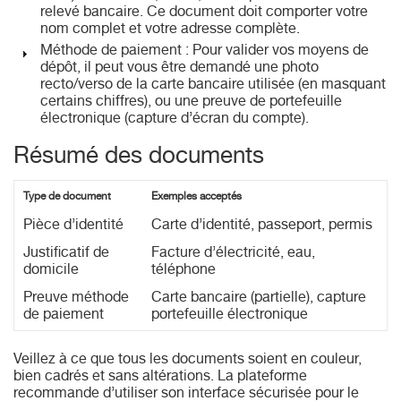
relevé bancaire. Ce document doit comporter votre
nom complet et votre adresse complète.
Méthode de paiement : Pour valider vos moyens de
dépôt, il peut vous être demandé une photo
recto/verso de la carte bancaire utilisée (en masquant
certains chiffres), ou une preuve de portefeuille
électronique (capture d’écran du compte).
Résumé des documents
Type de document
Exemples acceptés
Pièce d’identité
Carte d’identité, passeport, permis
Justificatif de
Facture d’électricité, eau,
domicile
téléphone
Preuve méthode
Carte bancaire (partielle), capture
de paiement
portefeuille électronique
Veillez à ce que tous les documents soient en couleur,
bien cadrés et sans altérations. La plateforme
recommande d’utiliser son interface sécurisée pour le