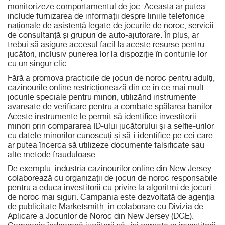
monitorizeze comportamentul de joc. Aceasta ar putea
include furnizarea de informații despre liniile telefonice
naționale de asistență legate de jocurile de noroc, servicii
de consultanță și grupuri de auto-ajutorare. În plus, ar
trebui să asigure accesul facil la aceste resurse pentru
jucători, inclusiv punerea lor la dispoziție în conturile lor
cu un singur clic.
Fără a promova practicile de jocuri de noroc pentru adulți,
cazinourile online restricționează din ce în ce mai mult
jocurile speciale pentru minori, utilizând instrumente
avansate de verificare pentru a combate spălarea banilor.
Aceste instrumente le permit să identifice investitorii
minori prin compararea ID-ului jucătorului și a selfie-urilor
cu datele minorilor cunoscuți și să-i identifice pe cei care
ar putea încerca să utilizeze documente falsificate sau
alte metode frauduloase.
De exemplu, industria cazinourilor online din New Jersey
colaborează cu organizații de jocuri de noroc responsabile
pentru a educa investitorii cu privire la algoritmi de jocuri
de noroc mai siguri. Campania este dezvoltată de agenția
de publicitate Marketsmith, în colaborare cu Divizia de
Aplicare a Jocurilor de Noroc din New Jersey (DGE).