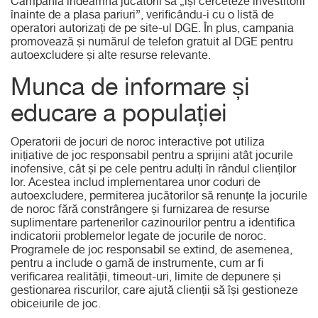
Campania îndeamnă jucătorii să „își cerceteze investitorii
înainte de a plasa pariuri”, verificându-i cu o listă de
operatori autorizați de pe site-ul DGE. În plus, campania
promovează și numărul de telefon gratuit al DGE pentru
autoexcludere și alte resurse relevante.
Munca de informare și
educare a populației
Operatorii de jocuri de noroc interactive pot utiliza
inițiative de joc responsabil pentru a sprijini atât jocurile
inofensive, cât și pe cele pentru adulți în rândul clienților
lor. Acestea includ implementarea unor coduri de
autoexcludere, permiterea jucătorilor să renunțe la jocurile
de noroc fără constrângere și furnizarea de resurse
suplimentare partenerilor cazinourilor pentru a identifica
indicatorii problemelor legate de jocurile de noroc.
Programele de joc responsabil se extind, de asemenea,
pentru a include o gamă de instrumente, cum ar fi
verificarea realității, timeout-uri, limite de depunere și
gestionarea riscurilor, care ajută clienții să își gestioneze
obiceiurile de joc.