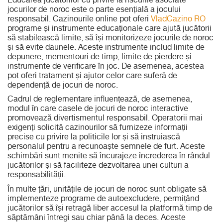
Educarea jucătorilor cu privire la riscurile asociate
jocurilor de noroc este o parte esențială a jocului
responsabil. Cazinourile online pot oferi
VladCazino RO
programe și instrumente educaționale care ajută jucătorii
să stabilească limite, să își monitorizeze jocurile de noroc
și să evite daunele. Aceste instrumente includ limite de
depunere, mementouri de timp, limite de pierdere și
instrumente de verificare în joc. De asemenea, acestea
pot oferi tratament și ajutor celor care suferă de
dependență de jocuri de noroc.
Cadrul de reglementare influențează, de asemenea,
modul în care casele de jocuri de noroc interactive
promovează divertismentul responsabil. Operatorii mai
exigenți solicită cazinourilor să furnizeze informații
precise cu privire la politicile lor și să instruiască
personalul pentru a recunoaște semnele de furt. Aceste
schimbări sunt menite să încurajeze încrederea în rândul
jucătorilor și să faciliteze dezvoltarea unei culturi a
responsabilității.
În multe țări, unitățile de jocuri de noroc sunt obligate să
implementeze programe de autoexcludere, permițând
jucătorilor să își retragă liber accesul la platformă timp de
săptămâni întregi sau chiar până la deces. Aceste