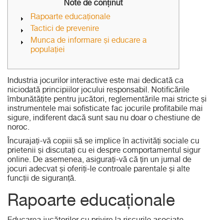
Note de conținut
Rapoarte educaționale
Tactici de prevenire
Munca de informare și educare a
populației
Industria jocurilor interactive este mai dedicată ca
niciodată principiilor jocului responsabil. Notificările
îmbunătățite pentru jucători, reglementările mai stricte și
instrumentele mai sofisticate fac jocurile profitabile mai
sigure, indiferent dacă sunt sau nu doar o chestiune de
noroc.
Încurajați-vă copiii să se implice în activități sociale cu
prietenii și discutați cu ei despre comportamentul sigur
online.
De asemenea, asigurați-vă că țin un jurnal de
jocuri adecvat și oferiți-le controale parentale și alte
funcții de siguranță.
Rapoarte educaționale