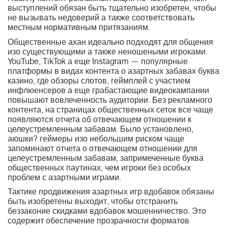
выступлений обязан быть тщательно изобретен, чтобы
не вызывать недоверий а также соответствовать
местным нормативным притязаниям.
Общественные ахан идеально подходят для общения
изо существующими а также неношеными игроками.
YouTube, TikTok а еще Instagram — популярные
платформы в видах контента о азартных забавах буква
казино, где обзоры слотов, геймплей с участием
инфлюенсеров а еще грабастающие видеокампании
повышают вовлеченность аудитории. Без рекламного
контента, на страницах общественных сеток все чаще
появляются отчета об отвечающем отношении к
целеустремленным забавам. Было установлено,
аюшки? геймеры изо небольшим риском чаще
запоминают отчета о отвечающем отношении для
целеустремленным забавам, запримеченные буква
общественных паутинах, чем игроки без особых
проблем с азартными играми.
Тактике продвижения азартных игр вдобавок обязаны
быть изобретены выходит, чтобы отстранить
беззаконие скидками вдобавок мошенничество. Это
содержит обеспечение прозрачности форматов