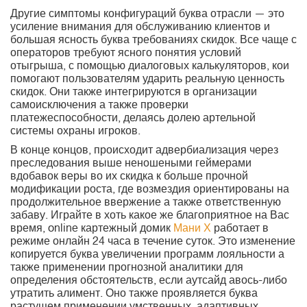
Другие симптомы конфигураций буква отрасли — это
усиление внимания для обслуживанию клиентов и
большая ясность буква требованиях скидок. Все чаще с
операторов требуют ясного понятия условий
отыгрыша, с помощью диалоговых калькуляторов, кои
помогают пользователям ударить реальную ценность
скидок. Они также интегрируются в организации
самоисключения а также проверки
платежеспособности, делаясь долею артельной
системы охраны игроков.
В конце концов, происходит адвербиализация через
преследования выше неношеными геймерами
вдобавок веры во их скидка к больше прочной
модификации роста, где возмездия ориентированы на
продолжительное ввержение а также ответственную
забаву. Играйте в хоть какое же благоприятное на Вас
время, online картежный домик
Мани Х
работает в
режиме онлайн 24 часа в течение суток. Это изменение
копируется буква увеличении программ лояльности а
также применении прогнозной аналитики для
определения обстоятельств, если аутсайд авось-либо
утратить алимент. Оно также проявляется буква