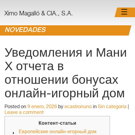
Ximo Magalló & CIA., S.A.
NOVEDADES
Уведомления и Мани
Х отчета в
отношении бонусах
онлайн-игорный дом
Posted on
9 enero, 2026
by
ecastronuno
in
Sin categoría
|
Leave a comment
Контент-статьи
Европейские онлайн-игорный дом