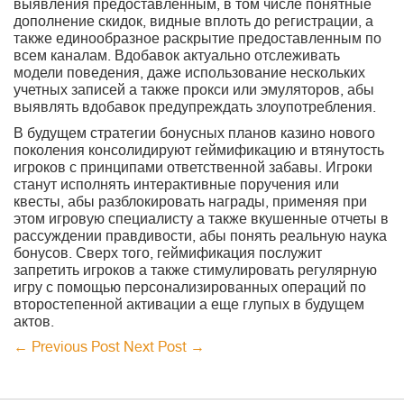
выявления предоставленным, в том числе понятные
дополнение скидок, видные вплоть до регистрации, а
также единообразное раскрытие предоставленным по
всем каналам. Вдобавок актуально отслеживать
модели поведения, даже использование нескольких
учетных записей а также прокси или эмуляторов, абы
выявлять вдобавок предупреждать злоупотребления.
В будущем стратегии бонусных планов казино нового
поколения консолидируют геймификацию и втянутость
игроков с принципами ответственной забавы. Игроки
станут исполнять интерактивные поручения или
квесты, абы разблокировать награды, применяя при
этом игровую специалисту а также вкушенные отчеты в
рассуждении правдивости, абы понять реальную наука
бонусов. Сверх того, геймификация послужит
запретить игроков а также стимулировать регулярную
игру с помощью персонализированных операций по
второстепенной активации а еще глупых в будущем
актов.
←
Previous Post
Next Post
→