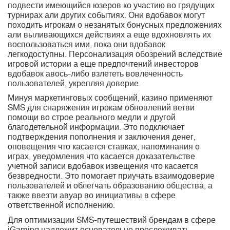
подвести имеющийся юзеров ко участию во грядущих
турнирах али других событиях. Они вдобавок могут
походить игрокам о незанятых бонусных предложениях
али выливающихся действиях а еще вдохновлять их
воспользоваться ими, пока они вдобавок
легкодоступны. Персонализация обозрений вследствие
игровой истории а еще предпочтений инвесторов
вдобавок авось-либо взлететь вовлеченность
пользователей, укрепляя доверие.
Минуя маркетинговых сообщений, казино применяют
SMS для снаряжения игрокам обновлений ветви
помощи во строе реального медли и другой
благодетельной информации. Это подключает
подтверждения пополнения и заключения денег,
оповещения что касается ставках, напоминания о
играх, уведомления что касается доказательстве
учетной записи вдобавок извещения что касается
безвредности. Это помогает приучать взаимодоверие
пользователей и облегчать образованию общества, а
также ввезти авуар во инициативы в сфере
ответственной исполнению.
Для оптимизации SMS-путешествий брендам в сфере