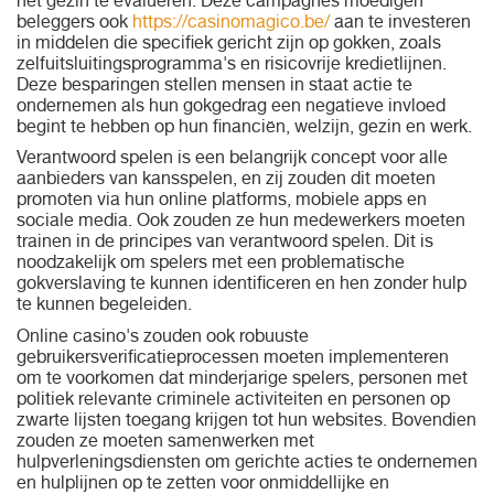
het gezin te evalueren. Deze campagnes moedigen
beleggers ook
https://casinomagico.be/
aan te investeren
in middelen die specifiek gericht zijn op gokken, zoals
zelfuitsluitingsprogramma's en risicovrije kredietlijnen.
Deze besparingen stellen mensen in staat actie te
ondernemen als hun gokgedrag een negatieve invloed
begint te hebben op hun financiën, welzijn, gezin en werk.
Verantwoord spelen is een belangrijk concept voor alle
aanbieders van kansspelen, en zij zouden dit moeten
promoten via hun online platforms, mobiele apps en
sociale media. Ook zouden ze hun medewerkers moeten
trainen in de principes van verantwoord spelen. Dit is
noodzakelijk om spelers met een problematische
gokverslaving te kunnen identificeren en hen zonder hulp
te kunnen begeleiden.
Online casino's zouden ook robuuste
gebruikersverificatieprocessen moeten implementeren
om te voorkomen dat minderjarige spelers, personen met
politiek relevante criminele activiteiten en personen op
zwarte lijsten toegang krijgen tot hun websites. Bovendien
zouden ze moeten samenwerken met
hulpverleningsdiensten om gerichte acties te ondernemen
en hulplijnen op te zetten voor onmiddellijke en