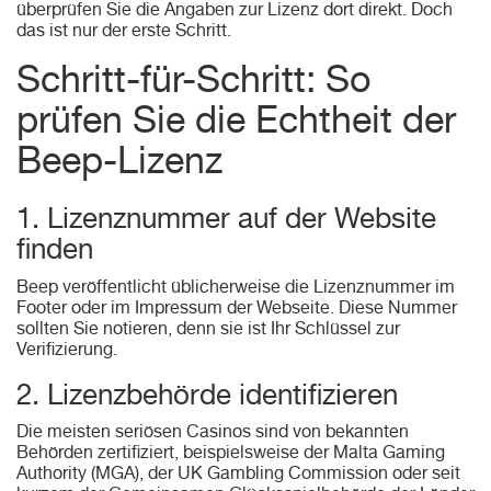
überprüfen Sie die Angaben zur Lizenz dort direkt. Doch
das ist nur der erste Schritt.
Schritt-für-Schritt: So
prüfen Sie die Echtheit der
Beep-Lizenz
1. Lizenznummer auf der Website
finden
Beep veröffentlicht üblicherweise die Lizenznummer im
Footer oder im Impressum der Webseite. Diese Nummer
sollten Sie notieren, denn sie ist Ihr Schlüssel zur
Verifizierung.
2. Lizenzbehörde identifizieren
Die meisten seriösen Casinos sind von bekannten
Behörden zertifiziert, beispielsweise der Malta Gaming
Authority (MGA), der UK Gambling Commission oder seit