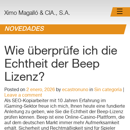
Ximo Magalló & CIA., S.A.
NOVEDADES
Wie überprüfe ich die
Echtheit der Beep
Lizenz?
Posted on
2 enero, 2026
by
ecastronuno
in
Sin categoría
|
Leave a comment
Als SEO-Kopiarbeiter mit 10 Jahren Erfahrung im
iGaming-Sektor freue ich mich, Ihnen heute eine fundierte
Anleitung zu geben, wie Sie die Echtheit der Beep-Lizenz
prüfen können. Beep ist eine Online-Casino-Plattform, die
auf dem deutschen Markt immer mehr Aufmerksamkeit
erhält. Sicherheit und Rechtmäßigkeit sind für Spieler