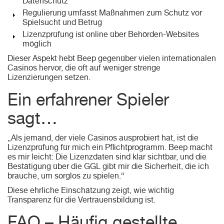
Datenschutz
Regulierung umfasst Maßnahmen zum Schutz vor
Spielsucht und Betrug
Lizenzprüfung ist online über Behörden-Websites
möglich
Dieser Aspekt hebt Beep gegenüber vielen internationalen
Casinos hervor, die oft auf weniger strenge
Lizenzierungen setzen.
Ein erfahrener Spieler
sagt…
„Als jemand, der viele Casinos ausprobiert hat, ist die
Lizenzprüfung für mich ein Pflichtprogramm. Beep macht
es mir leicht: Die Lizenzdaten sind klar sichtbar, und die
Bestätigung über die GGL gibt mir die Sicherheit, die ich
brauche, um sorglos zu spielen.“
Diese ehrliche Einschätzung zeigt, wie wichtig
Transparenz für die Vertrauensbildung ist.