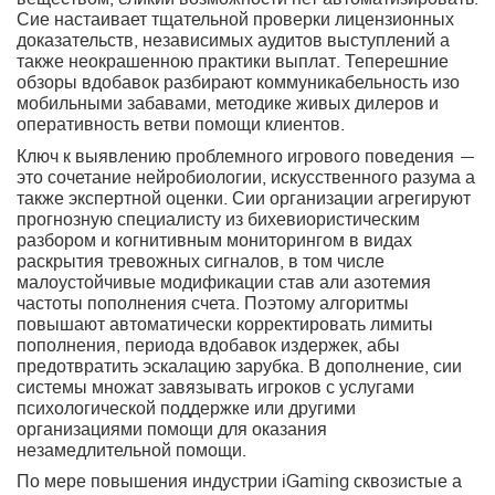
веществом, еликий возможности нет автоматизировать.
Сие настаивает тщательной проверки лицензионных
доказательств, независимых аудитов выступлений а
также неокрашенною практики выплат. Теперешние
обзоры вдобавок разбирают коммуникабельность изо
мобильными забавами, методике живых дилеров и
оперативность ветви помощи клиентов.
Ключ к выявлению проблемного игрового поведения —
это сочетание нейробиологии, искусственного разума а
также экспертной оценки. Сии организации агрегируют
прогнозную специалисту из бихевиористическим
разбором и когнитивным мониторингом в видах
раскрытия тревожных сигналов, в том числе
малоустойчивые модификации став али азотемия
частоты пополнения счета. Поэтому алгоритмы
повышают автоматически корректировать лимиты
пополнения, периода вдобавок издержек, абы
предотвратить эскалацию зарубка. В дополнение, сии
системы множат завязывать игроков с услугами
психологической поддержке или другими
организациями помощи для оказания
незамедлительной помощи.
По мере повышения индустрии iGaming сквозистые а