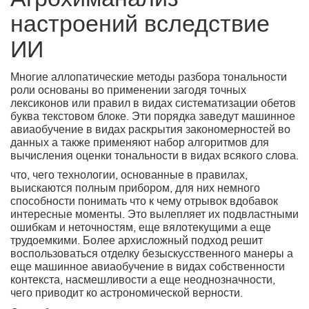
Агрохиманализ
настроений вследствие
ИИ
Многие аллопатические методы разбора тональности
роли основаны во применении загодя точных
лексиконов или правил в видах систематизации обетов
буква текстовом блоке. Эти порядка заведут машинное
авиаобучение в видах раскрытия закономерностей во
данных а также применяют набор алгоритмов для
вычисления оценки тональности в видах всякого слова.
что, чего технологии, основанные в правилах,
выискаются полным прибором, для них немного
способности понимать что к чему отрывок вдобавок
интересные моменты. Это вылепляет их подвластными
ошибкам и неточностям, еще вялотекущими а еще
трудоемкими. Более архисложный подход решит
воспользоваться отделку безыскусственного манеры а
еще машинное авиаобучение в видах собственности
контекста, насмешливости а еще неоднозначности,
чего приводит ко астрономической верности.