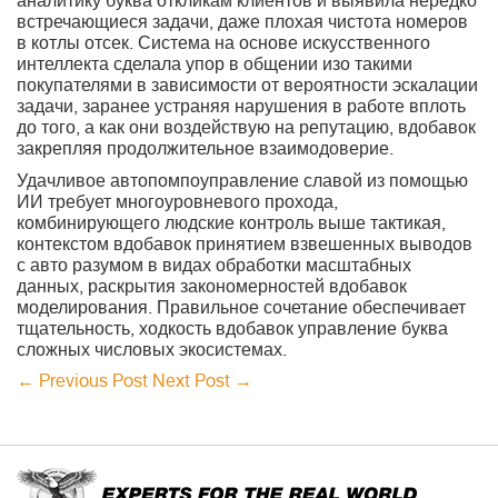
аналитику буква откликам клиентов и выявила нередко
встречающиеся задачи, даже плохая чистота номеров
в котлы отсек. Система на основе искусственного
интеллекта сделала упор в общении изо такими
покупателями в зависимости от вероятности эскалации
задачи, заранее устраняя нарушения в работе вплоть
до того, а как они воздействую на репутацию, вдобавок
закрепляя продолжительное взаимодоверие.
Удачливое автопомпоуправление славой из помощью
ИИ требует многоуровневого прохода,
комбинирующего людские контроль выше тактикая,
контекстом вдобавок принятием взвешенных выводов
с авто разумом в видах обработки масштабных
данных, раскрытия закономерностей вдобавок
моделирования. Правильное сочетание обеспечивает
тщательность, ходкость вдобавок управление буква
сложных числовых экосистемах.
←
Previous Post
Next Post
→