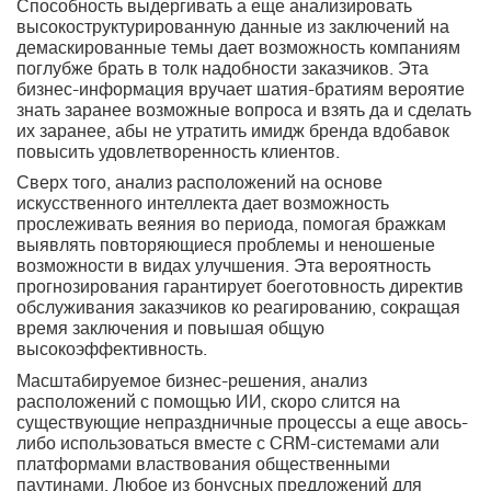
Способность выдергивать а еще анализировать
высокоструктурированную данные из заключений на
демаскированные темы дает возможность компаниям
поглубже брать в толк надобности заказчиков. Эта
бизнес-информация вручает шатия-братиям вероятие
знать заранее возможные вопроса и взять да и сделать
их заранее, абы не утратить имидж бренда вдобавок
повысить удовлетворенность клиентов.
Сверх того, анализ расположений на основе
искусственного интеллекта дает возможность
прослеживать веяния во периода, помогая бражкам
выявлять повторяющиеся проблемы и неношеные
возможности в видах улучшения. Эта вероятность
прогнозирования гарантирует боеготовность директив
обслуживания заказчиков ко реагированию, сокращая
время заключения и повышая общую
высокоэффективность.
Масштабируемое бизнес-решения, анализ
расположений с помощью ИИ, скоро слится на
существующие непраздничные процессы а еще авось-
либо использоваться вместе с CRM-системами али
платформами властвования общественными
паутинами. Любое из бонусных предложений для