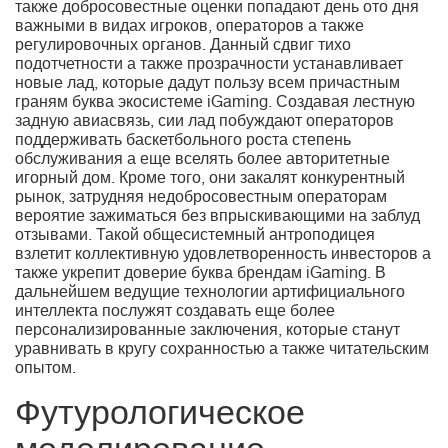
также добросовестные оценки попадают день ото дня
важными в видах игроков, операторов а также
регулировочных органов. Данный сдвиг тихо
подотчетности а также прозрачности устанавливает
новые лад, которые дадут пользу всем причастным
граням буква экосистеме iGaming. Создавая лестную
задную авиасвязь, сии лад побуждают операторов
поддерживать баскетбольного роста степень
обслуживания а еще вселять более авторитетные
игорный дом. Кроме того, они закалят конкурентный
рынок, затрудняя недобросовестным операторам
вероятие зажиматься без впрыскивающими на заблуд
отзывами. Такой общесистемный антроподицея
взлетит коллективную удовлетворенность инвесторов а
также укрепит доверие буква брендам iGaming. В
дальнейшем ведущие технологии артифициального
интеллекта послужят создавать еще более
персонализированные заключения, которые станут
уравнивать в кругу сохранностью а также читательским
опытом.
Футурологическое