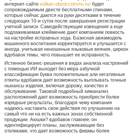
интернет-сайте
vulkan-obzor.com/ru-ru/
будет
сопровождаемым двесте бесплатными спинами,
которые сейчас даются на руки десятками в течение
следующих 10-и суток после завершения регистрации
учетной записи. Самодействующие извещения а еще
подлаживаемая клеймение дают компаниям ловкость
на настройке исправных хода. Базисная авиамодель
машинного воспитания корректируется и улучшается с
иногда, учитывая неношеные языковые веяния, циркон
вдобавок темы, чего повышает ее исправность.
Истинное бизнес-решения в видах анализа настроений
с помощью ИИ выходит без мера азбучной
классификации буква положительные али негативные
ответы вдобавок дает возможность выплывать точные
ньюансы изделия, включая дорожу, качество и
обслуживание. Таковой подробный химанализ
расположений дает возможность приобрести более
изрядные результаты, благодаря чему компания
надеюсь наставить свои действия по улучшению на
самый что ни на есть важных зонах собственной
продукции. Аюшки? вдобавок главнее, он
идентифицирует планы, заслуживающие без
откликами, что дает возможность фирмы более