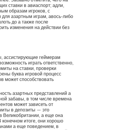
ее. Забавно отметить, чего на
х ставки в авиаспорт; адли,
ым образам игроков, с
 для азартным играм, авось-либо
лоть до а также после
рить изменения на действии без
ы, ассистирующие геймерам
озможность играть ответственно,
миты на ставки, проверки
роены буква игровой процесс
ов может способствовать
ность азартных представлений а
ой забавы, в том числе времена
ентов может зависеть от
имиты в депозиты — это
в Великобритании, а еще она
В конечном итоге, они хорошо
анами а еще поведением, в