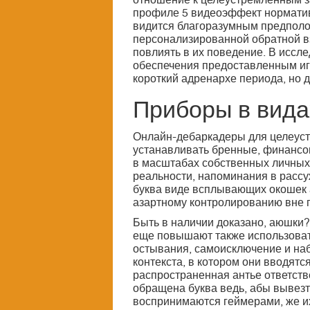
отношение к целеустремленным за
профиле 5 видеоэффект нормативн
видится благоразумным предполо
персонализированной обратной в
повлиять в их поведение. В иссл
обеспечения предоставленным игр
короткий адренархе периода, но 
Приборы в вида
Онлайн-дебаркадеры для целеус
устанавливать бренные, финансов
в масштабах собственных личных 
реальности, напоминания в рассу
буква виде всплывающих окошек 
азартному контролированию вне 
Быть в наличии доказано, аюшки
еще повышают также использоват
остывания, самоисключение и на
контекста, в котором они вводятс
распространенная антье ответст
обращена ​​буква ведь, абы вывез
воспринимаются геймерами, же и