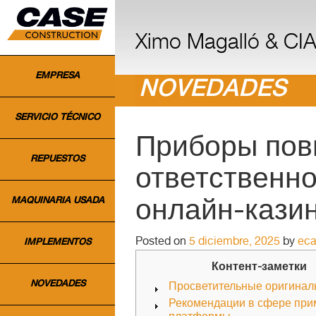
INICIO
Ximo Magalló & CIA.
EMPRESA
NOVEDADES
SERVICIO TÉCNICO
Приборы пов
REPUESTOS
ответственно
MAQUINARIA USADA
онлайн-кази
Posted on
5 diciembre, 2025
by
eca
IMPLEMENTOS
Контент-заметки
NOVEDADES
Просветительные оригинал
Рекомендации в сфере пр