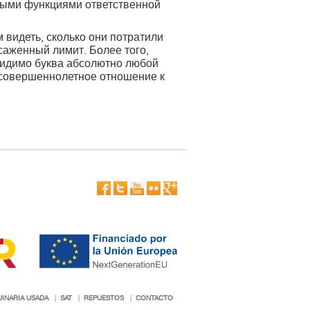
ными функциями ответственной
видеть, сколько они потратили
саженный лимит. Более того,
видимо буква абсолютно любой
е совершеннолетное отношение к
INARIA USADA
|
SAT
|
REPUESTOS
|
CONTACTO