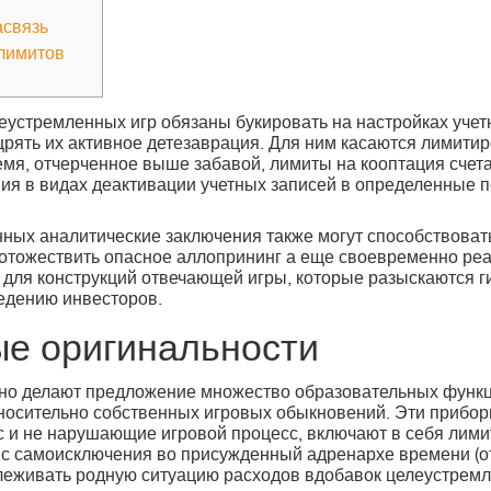
асвязь
 лимитов
устремленных игр обязаны букировать на настройках учет
рять их активное детезаврация.
Для ним касаются лимити
я, отчерченное выше забавой, лимиты на кооптация счета
ия в видах деактивации учетных записей в определенные п
ных аналитические заключения также могут способствоват
 отожествить опасное аллопрининг а еще своевременно реа
 для конструкций отвечающей игры, которые разыскаются 
едению инвесторов.
е оригинальности
но делают предложение множество образовательных функц
носительно собственных игровых обыкновений. Эти прибор
 и не нарушающие игровой процесс, включают в себя лими
с самоисключения во присужденный адренархе времени (от 
леживать родную ситуацию расходов вдобавок целеустремл