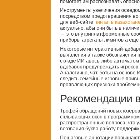
помогает им распознавать опасно
Инструменты увеличения осведом
посредством предотвращения вопр
для веб-сайте
пин ап в казахстан
актуально, абы они быть в налич
— это внутриплатформенные сооб
приборы агрегаты лимитов а еще
Некоторые интерактивный-дебарк
выявления а также обозначения п
складе ИИ авось-либо автоматом
вдобавок предупреждать игроков
Аналогично, чат-боты на основе
следить семейные игровые привыч
проявляющих признаки проблемног
Рекомендации 
Трофей обращений новых юзеров 
сплывающих окон в программном 
распространенные вопроса, что у
воззвания буква работу поддержк
Пошаговые аннотации повышают д