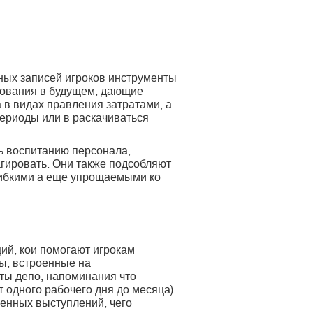
ных записей игроков инструменты
рования в будущем, дающие
 в видах правления затратами, а
ериоды или в раскачиваться
ь воспитанию персонала,
гировать. Они также подсобляют
гибкими а еще упрощаемыми ко
ий, кои помогают игрокам
ы, встроенные на
ты депо, напоминания что
одного рабочего дня до месяца).
енных выступлений, чего