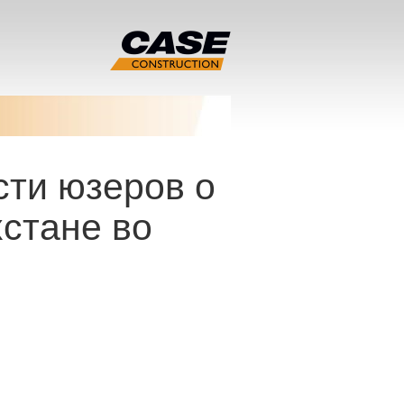
ти юзеров о
хстане во