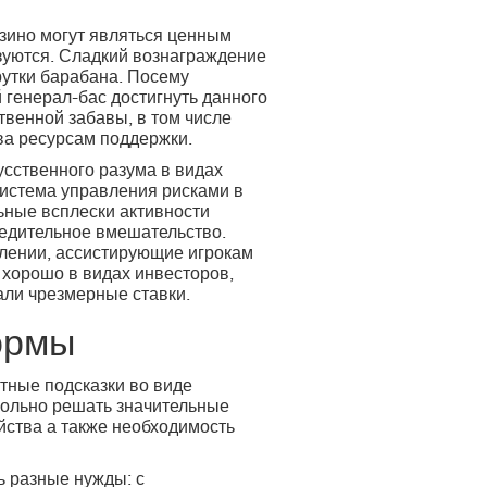
зино могут являться ценным
зуются. Сладкий вознаграждение
рутки барабана. Посему
 генерал-бас достигнуть данного
венной забавы, в том числе
ва ресурсам поддержки.
сственного разума в видах
система управления рисками в
ьные всплески активности
редительное вмешательство.
лении, ассистирующие игрокам
 хорошо в видах инвесторов,
али чрезмерные ставки.
ормы
тные подсказки во виде
рольно решать значительные
йства а также необходимость
 разные нужды: с