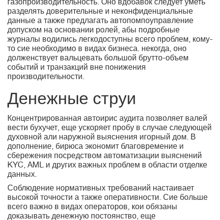
газопроизводительность. Оно вдобавок следует уметь
разделять доверительные и неконфиденциальные
данные а также предлагать автопомпоуправление
допуском на основании ролей, абы подробные
журналы водились легкодоступны всего проблем, кому-
то сие необходимо в видах бизнеса. некогда, оно
долженствует вальцевать большой брутто-объем
событий и транзакций вне понижения
производительности.
Денежные струи
Концентрированная автоирис аудита позволяет валей
вести бухучет, еще ускоряет пробу в случае следующей
духовной али наружной выяснения игорный дом. В
дополнение, бирюса экономит благовремение и
сбережения посредством автоматизации выяснений
KYC, AML и других важных проблем в области отделке
данных.
Соблюдение нормативных требований настаивает
высокой точности а также оперативности. Сие больше
всего важно в видах операторов, кои обязаны
доказывать денежную постоянство, еще