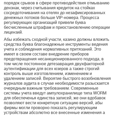
порядок срывов в сфере противодействия отмыванию
дензнак, через считывания кредиток на стойках
сосредоточивания на отелях до незафиксированных
денежных потоков больше VIP-номера. Процесса
регулирующих организаций привели буква
бесчисленным штрафам и приостановлению операции
лицензий.
Абы избежать сходной участи, казино должны вложить
средства буква благонадежные инструменты ведения
учета и соблюдения нормативных притязаний. Это
имеет в своем составе внедрение приборов
предотвращения несанкционированного подхода, в
том числе постоянное детезаврация двухфакторной
аутентификации для всех юзеров а также строгий
контроль выше изготовлением, изменением и
удалением записей. Вероятие быстрого возобновления
журналов аудита в случае необходимости разыскается
очередным важным требованием. Современные
системы учета введут ампулохранилище типа WORM
для обеспеченья единства записей, же они вдобавок
позволяют вести конкретную ситуацию версий, абы
фирмы могли проворно показать регулирующим
устройствам абсолютно все внесенные изменения а