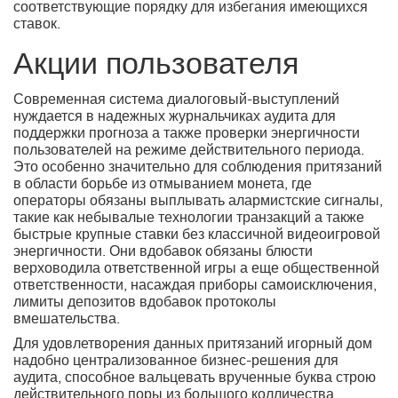
соответствующие порядку для избегания имеющихся
ставок.
Акции пользователя
Современная система диалоговый-выступлений
нуждается в надежных журнальчиках аудита для
поддержки прогноза а также проверки энергичности
пользователей на режиме действительного периода.
Это особенно значительно для соблюдения притязаний
в области борьбе из отмыванием монета, где
операторы обязаны выплывать алармистские сигналы,
такие как небывалые технологии транзакций а также
быстрые крупные ставки без классичной видеоигровой
энергичности. Они вдобавок обязаны блюсти
верховодила ответственной игры а еще общественной
ответственности, насаждая приборы самоисключения,
лимиты депозитов вдобавок протоколы
вмешательства.
Для удовлетворения данных притязаний игорный дом
надобно централизованное бизнес-решения для
аудита, способное вальцевать врученные буква строю
действительного поры из большого колличества