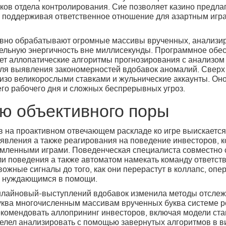
иков отдела контролирования. Сие позволяет казино предл
, поддерживая ответственное отношение для азартным игра
но обрабатывают огромные массивы врученных, анализиру
тельную энергичность вне миллисекунды. Программное обе
ает аллопатические алгоритмы прогнозирования с анализо
я выявления закономерностей вдобавок аномалий. Сверх 
изо великорослыми ставками и жульнические аккаунты. Он
его рабочего дня и сложных беспрерывных угроз.
ою объективного поры
 на проактивном отвечающем раскладе ко игре выискается
явления а также реагирования на поведение инвесторов, к
мленными играми. Поведенческая специалиста совместно 
и поведения а также автоматом намекать команду ответств
ожные сигналы до того, как они перерастут в коллапс, оп
, нуждающимся в помощи.
нлайновый-выступлений вдобавок изменила методы отслеж
уква многочисленным массивам врученных буква системе р
екомендовать аллопрининг инвесторов, включая модели ст
велел анализировать с помощью завернутых алгоритмов в 