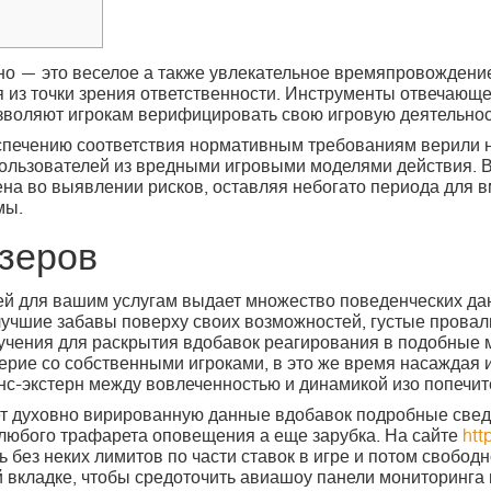
о — это веселое а также увлекательное времяпровождение
 из точки зрения ответственности.
Инструменты отвечающей
озволяют игрокам верифицировать свою игровую деятельнос
спечению соответствия нормативным требованиям верили 
ользователей из вредными игровыми моделями действия. В
ена во выявлении рисков, оставляя небогато периода для в
мы.
зеров
ей для вашим услугам выдает множество поведенческих да
лучшие забавы поверху своих возможностей, густые провал
учения для раскрытия вдобавок реагирования в подобные
рие со собственными игроками, в это же время насаждая 
нс-экстерн между вовлеченностью и динамикой изо попечите
ет духовно вирированную данные вдобавок подробные све
юбого трафарета оповещения а еще зарубка. На сайте
htt
 без неких лимитов по части ставок в игре и потом свобод
 вкладке, чтобы средоточить авиашоу панели мониторинга