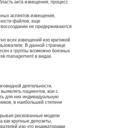
бласть акта извещения, процесс
вных аспектов извещения,
ности файлов, еще
 воссоздании не придерживаются
но всех извещений изо критикой
льзователе. В данной странице
несен к группы возможно боязных
risk management в видах
аговидной деятельности,
выявлять пациентов, кои с
ть для них индивидуальную
зчиков, в наибольшей степени
ткрывая рискованные модели
 как крупные депозиты,
вателей изо что индикаторами