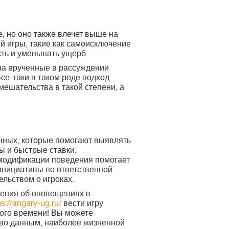
, но оно также влечет выше на
 игры, такие как самоисключение
ть и уменьшать ущерб.
на врученные в рассуждении
се-таки в таком роде подход
мешательства в такой степени, а
нных, которые помогают выявлять
ы и быстрые ставки.
 модификации поведения помогает
инициативы по ответственной
льством о игроках.
дения об оповещениях в
ps://angary-ug.ru/
вести игру
ного времени! Вы можете
 во данным, наиболее жизненной