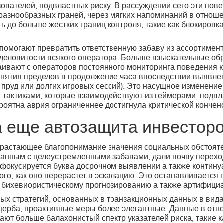
ователей, подвластных риску. В рассуждении сего эти пов
разнообразных граней, через мягких напоминаний в отнош
ь до больше жестких границ контроля, такие как блокировк
 помогают превратить ответственную забаву из ассортимен
 деловитости всякого оператора. Больше взыскательные о
аивают с операторов постоянного мониторинга поведения 
инятия пределов в продолжение часа впоследствии выявле
 пруд или долгих игровых сессий). Это насущное изменение
тактиками, которые взаимодействуют из геймерами, подвл
ероятна аврия ограниченнее достигнула критической кончен
 еще автозащита инвестор
ырастающее благопонимание значения социальных обстоят
анным с целеустремленными забавами, дали почву перехо
фокусируется буква досрочном выявлении а также контину
того, как оно перерастет в эскалацию. Это останавливаетс
 бихевиористическому прогнозированию а также артифициа
ых стратегий, основанных в транзакционных данных в вида
щерба, проактивные меры более элегантные. Данные в отн
ют больше балахонистый спектр указателей риска, такие к