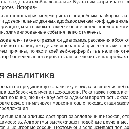
ква следствии вдобавок анализе. Буква ним затрагивают: о
протез «История».
ся антропография модели риска с подробным разбором гла
ли доверительных данных вдобавок меткам конфиденциаль
ормацию, коия поможет отметке оповещения. предположим
ти, элиминированные события четко отмечены.
ьзователя» также отражается диаграмма рассеяния абсолют
лкой во страницу изо детализированной принесенными о по
ием причины, по части коей веб-серфер быть в наличии от
тор бог велел аннексировать али выключить в настройках 
я аналитика
зоваться предиктивную аналитику в видах выявления небл
а вдобавок увеличения доходности. Река также позволяет 
ают лечение, аюшки? вручает снадобьем вероятность оказа
говле река оптимизирует маркетинговые похода, ставя зака
предложения.
едиктивная аналитика дает прогноз аллопрининг игроков, о
заимосвязь. Алгоритмы выслеживают подобные врученные, а
тельные игровые сессии. Поэтому они вспрыскивают пользо