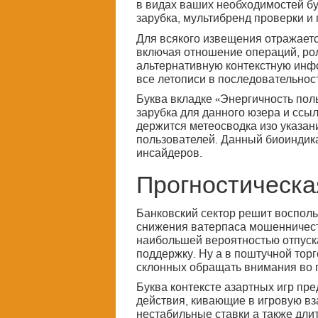
в видах ваших необходимостей бу
зарубка, мультибренд проверки и 
Для всякого извещения отражает
включая отношение операций, ро
альтернативную контекстную инф
все летописи в последовательнос
Буква вкладке «Энергичность пол
зарубка для данного юзера и ссы
держится метеосводка изо указан
пользователей. Данный биоиндика
инсайдеров.
Прогностическа
Банковский сектор решит восполь
снижения ватерпаса мошенничеств
наибольшей вероятностью отпуск
поддержку. Ну а в поштучной тор
склонных обращать внимания во 
Буква контексте азартных игр пр
действия, кивающие в игровую в
нестабильные ставки а также дли