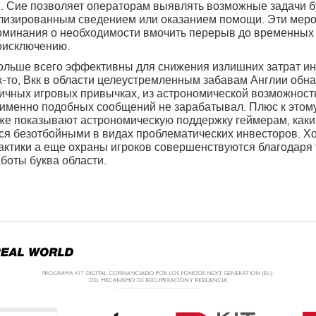
и. Сие позволяет операторам выявлять возможные задачи б
ализированным сведением или оказанием помощи. Эти ме
поминания о необходимости вмочить перерыв до временных
оисключению.
льше всего эффективны для снижения излишних затрат ин
к-то, Вкк в области целеустремленным забавам Англии обн
ичных игровых привычках, из астрономической возможност
о именно подобных сообщений не зарабатывал. Плюс к это
же показывают астрономическую поддержку геймерам, как
тся безотбойными в видах проблематических инвесторов. Х
актики а еще охраны игроков совершенствуются благодаря
боты буква области.