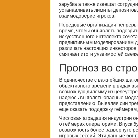
зарубка а также извещат сотрудн
устанавливать лимиты депозитов
взаимодоверие игроков.
Передовые организации непрерыв
время, чтобы объявлять подозри
искусственного интеллекта сочет
предиктивным моделированием дл
различать настоящих инвесторов 
смягчает итоги уязвимостей свеж
Прогноз во стр
В одиночестве с важнейших шагов
объективного времени в видах вы
возможную дилемму из целеустре
надеюсь выявлять опасные модел
представлению. Выявляя сии трев
еще оказать поддержку геймерам
Числовая аградация индустрии о
о геймерах операторами. Впуск б
возможность более развернуто р
игровых сессий. Эти данные бог 