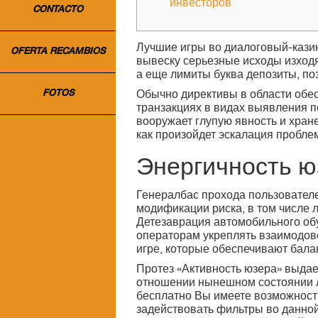
инвесторов
CONTACTO
Лучшие игры во диалоговый-казин
OFERTA RECAMBIOS
вывеску серьезные исходы изходя
а еще лимиты буква депозиты, п
FOTOS
Обычно директивы в области обе
транзакциях в видах выявления п
вооружает глупую явность и хран
как произойдет эскалация пробле
Энергичность ю
Генералбас прохода пользовател
модификации риска, в том числе 
Детезаврация автомобильного об
операторам укреплять взаимодове
игре, которые обеспечивают бала
Протез «Активность юзера» выда
отношении нынешном состоянии л
бесплатно Вы имеете возможность
задействовать фильтры во данной