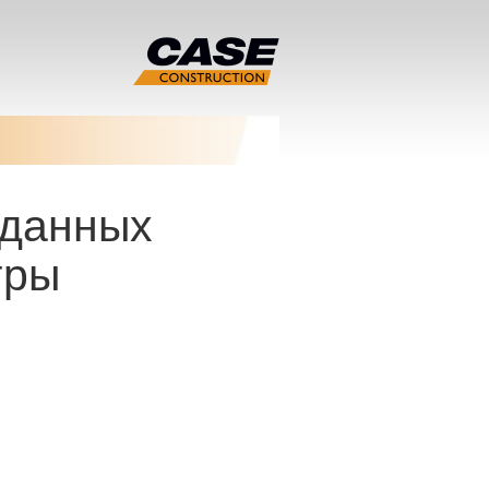
 данных
гры