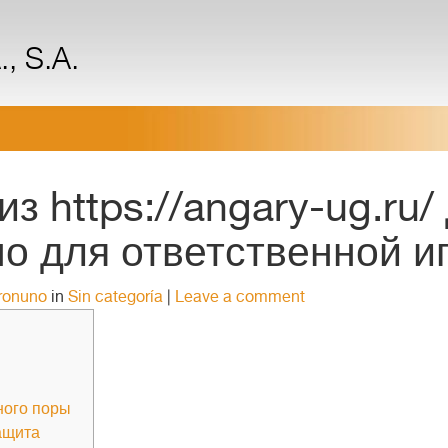
, S.A.
з https://angary-ug.ru/
о для ответственной и
ronuno
in
Sin categoría
|
Leave a comment
ного поры
ащита