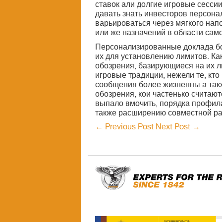
ставок али долгие игровые сесси
давать знать инвесторов персон
варьироваться через мягкого на
или же назначений в области сам
Персонализированные доклада бо
их для установлению лимитов. Ка
обозрения, базирующиеся на их л
игровые традиции, нежели те, кт
сообщения более жизненны а так
обозрения, кои частенько считаю
выпало вмочить, порядка профил
также расширению совместной ра
←
Previous Post
Next Post
→