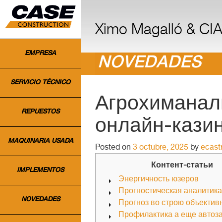
INICIO
Ximo Magalló & CIA.
EMPRESA
NOVEDADES
SERVICIO TÉCNICO
Агрохиманали
REPUESTOS
онлайн-казин
MAQUINARIA USADA
Posted on
3 octubre, 2025
by
ecast
Контент-статьи
IMPLEMENTOS
Энергичность юзеров
Прогностическая аналитика
NOVEDADES
Прогноз во строю объектив
Профилактика а еще автоз