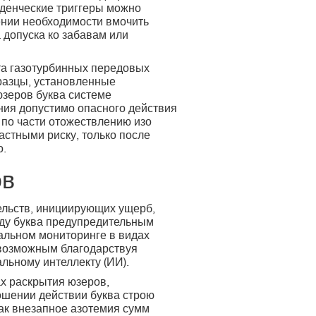
еденческие триггеры можно
ении необходимости вмочить
а допуска ко забавам или
та газотурбинных передовых
бразцы, установленные
юзеров буква системе
ния допустимо опасного действия
 по части отожествлению изо
астными риску, только после
о.
ов
ельств, инициирующих ущерб,
ду буква предупредительным
альном мониторинге в видах
я возможным благодарствуя
льному интеллекту (ИИ).
х раскрытия юзеров,
ошении действии буква строю
ак внезапное азотемия сумм