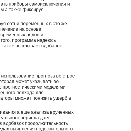
агать приборы самоисключения и
м а также фиксируя
я сотни переменных в это же
спечение на основе
м временных рядов и
того, программа надеюсь
о также выплывает вдобавок
 использование прогноза во строе
оторая может указывать во
с прогностическими моделями
енного подхода для
ераторы множат понизить ущерб а
ивания а еще анализа врученных
еального периода дает
ав вдобавок продолжительность
видах выявления подозрительного