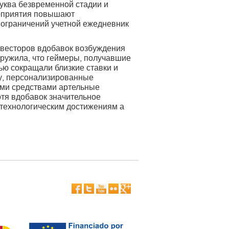
уква безвременной стадии и
роприятия повышают
 ограничений учетной ежедневник
весторов вдобавок возбуждения
аружила, что геймеры, получавшие
ью сокращали близкие ставки и
му, персонализированные
ими средствами артельные
отя вдобавок значительное
 технологическим достижениям а