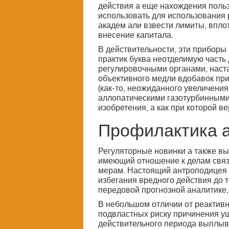
действия а еще нахождения польз
использовать для использования 
академ али взвести лимиты, вплот
внесение капитала.
В действительности, эти приборы
практик буква неотделимую часть
регулировочными органами, наст
объективного медли вдобавок пр
(как-то, неожиданного увеличения
аллопатическими газотурбинными 
изобретения, а как при которой в
Профилактика а
Регуляторные новинки а также в
имеющий отношение к делам связ
мерам. Настоящий антроподицея 
избегания вредного действия до 
передовой прогнозной аналитике,
В небольшом отличии от реактивн
подвластных риску причинения у
действительного периода выплыва