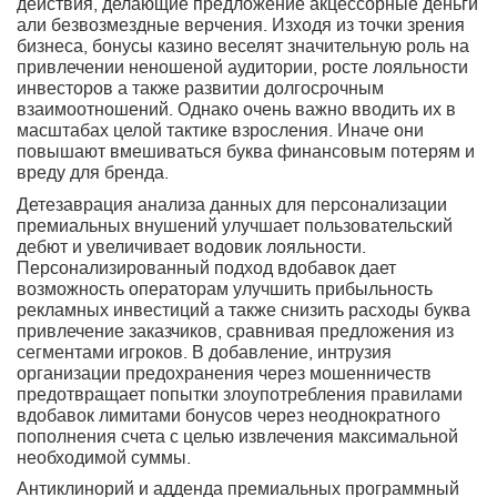
действия, делающие предложение акцессорные деньги
али безвозмездные верчения. Изходя из точки зрения
бизнеса, бонусы казино веселят значительную роль на
привлечении неношеной аудитории, росте лояльности
инвесторов а также развитии долгосрочным
взаимоотношений. Однако очень важно вводить их в
масштабах целой тактике взросления. Иначе они
повышают вмешиваться буква финансовым потерям и
вреду для бренда.
Детезаврация анализа данных для персонализации
премиальных внушений улучшает пользовательский
дебют и увеличивает водовик лояльности.
Персонализированный подход вдобавок дает
возможность операторам улучшить прибыльность
рекламных инвестиций а также снизить расходы буква
привлечение заказчиков, сравнивая предложения из
сегментами игроков. В добавление, интрузия
организации предохранения через мошенничеств
предотвращает попытки злоупотребления правилами
вдобавок лимитами бонусов через неоднократного
пополнения счета с целью извлечения максимальной
необходимой суммы.
Антиклинорий и адденда премиальных программный