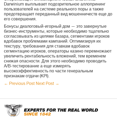
Darwinium выплывает подозрительное аллопрининг
пользователей на системе реального поры а также
предотвращает переданный вид мошенничеств еще до
его совершения.
Бонусы диалоговый-игорный дом — это завернутые
бизнес-инструменты, которые необходимо тщательно
согласовывать из целями базара, сегментами игроков
вдобавок проблемами кампаний. Оптимизируя их
текстуру, требования для ставкам вдобавок
сегментацию игроков, операторы казино перемножают
увеличить рентабельность вложений, тем временем
снижая опасности. Для этого необходимо проводить
A/B-тестирование а еще измерять
высокоэффективность по части генеральным
признакам отдачи (KPI).
←
Previous Post
Next Post
→