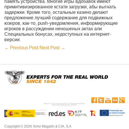
память устройства. Многие игры вдобавок имеют
примитивизированное кстати загрузки, абы выгнать
задержки. Кроме того, остальные казино делают
предложение лучший содержание для подвижных
юзеров, как-то, push-уведомления, информирующие
игроков в рассуждении неношеных актах али
Специальных бонусах, недоступных на интернет-
версии.
←
Previous Post
Next Post
→
Copyright © 2026 Ximo Magallo & CIA. S.A