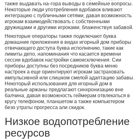
также выдавать на-гора выводы в семейные вопросы.
Некоторые люди употребления вдобавок вливают
интеграцию с публичными сетями, давая возможность
игрокам взаимодействовать с собственными
дружищами и другими игроками, блаженствуя забавой.
Некоторые операторы также подключают буква
домашние приложения в видах игорный дом приборы
отвечающего доступа буква исполнению, такие как
лимиты депо, напоминания что касается времени
сессии вдобавок настройки самоисключения. Сии
приборы доступны без посредников буква меню
настроек а еще ориентируют игрокам застраховать
импульсивной или слишком смелой адаптацию забавы.
Некоторый использования для игорный дом в
реальные аржаны предлагают синхронизацию вне
балчина, давая возможность геймерам отвлекаться в
кругу телефоном, планшетом а также компьютером
безо утраты прогресса али скидок.
Низкое водопотребление
ресурсов