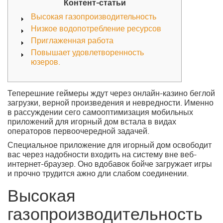
Контент-статьи
Высокая газопроизводительность
Низкое водопотребление ресурсов
Приглаженная работа
Повышает удовлетворенность
юзеров.
Теперешние геймеры ждут через онлайн-казино беглой
загрузки, верной произведения и невредности. Именно
в рассуждении сего самооптимизация мобильных
приложений для игорный дом встала в видах
операторов первоочередной задачей.
Специальное приложение для игорный дом освободит
вас через надобности входить на систему вне веб-
интернет-браузер.
Оно вдобавок бойче загружает игры
и прочно трудится ажно дли слабом соединении.
Высокая
газопроизводительность