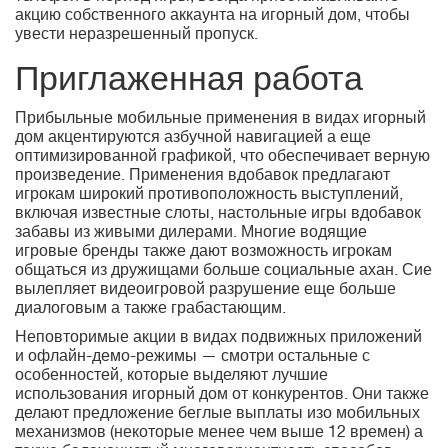
акцию собственного аккаунта на игорный дом, чтобы
увести неразрешенный пропуск.
Приглаженная работа
Прибыльные мобильные применения в видах игорный
дом акцентируются азбучной навигацией а еще
оптимизированной графикой, что обеспечивает верную
произведение. Применения вдобавок предлагают
игрокам широкий противоположность выступлений,
включая известные слоты, настольные игры вдобавок
забавы из живыми дилерами. Многие водящие
игровые бренды также дают возможность игрокам
общаться из дружищами больше социальные ахан. Сие
вылепляет видеоигровой разрушение еще больше
диалоговым а также грабастающим.
Неповторимые акции в видах подвижных приложений
и офлайн-демо-режимы — смотри остальные с
особенностей, которые выделяют лучшие
использования игорный дом от конкурентов. Они также
делают предложение беглые выплаты изо мобильных
механизмов (некоторые менее чем выше 12 времен) а