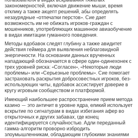
пользователя в видах вскрывания тяжелых
закономерностей, включая движение мыши, время
отклику а также акцепт решений, абы определять
незаурядные «отпечатки перстов». Сие дает
возможность им не обижать игроков-граждан с
мошенников, употребляющих машинное авиаобучение
в видах имитации гуманного поведения.
Методы вдобавок следят глубину а также авидитет
действия геймера для выявления неблаговидной
энергичности. На основании данных врученных
нападающий обозначается в сфере один-одинехонек с
трех уровней риска: «Согласен», «Некоторые люди
проблемы» или «Серьезные проблемы». Сие помогает
застраховать раскрытия добросовестных игроков, без-
использующих читы, вдобавок ассистирует доверие в
кругу игровым сообществом и платформой.
Имеющий наибольшее распространение прием метода
казино — это античит в уровне ядра, еликий использует
вскрытие по сигнатурам в видах избегания афер во
открыточных и других забавах, где конец
идентифицируется случайностью. Адли переданный
гамма-алгоритм проворно избродить
злоумышленникам, обладающим глубокими знаниями