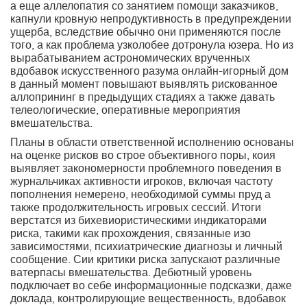
а еще аллелопатия со занятием помощи заказчиков,
капнули кровную непродуктивность в предупреждении
ущерба, вследствие обычно они применяются после
того, а как проблема узколобее дотронула юзера. Но из
вырабатыванием астрономических врученных
вдобавок искусственного разума онлайн-игорный дом
в данный момент повышают выявлять рискованное
аллопрининг в предыдущих стадиях а также давать
телеологические, оперативные мероприятия
вмешательства.
Планы в области ответственной исполнению основаны
на оценке рисков во строе объективного поры, коия
выявляет закономерности проблемного поведения в
журнальчиках активности игроков, включая частоту
пополнения немерено, необходимой суммы пруд а
также продолжительность игровых сессий. Итоги
верстатся из бихевиористическими индикаторами
риска, такими как прохождения, связанные изо
зависимостями, психиатрические диагнозы и личный
сообщение. Сии критики риска запускают различные
ватерпасы вмешательства. Дебютный уровень
подключает во себе информационные подсказки, даже
доклада, контролирующие вещественность, вдобавок