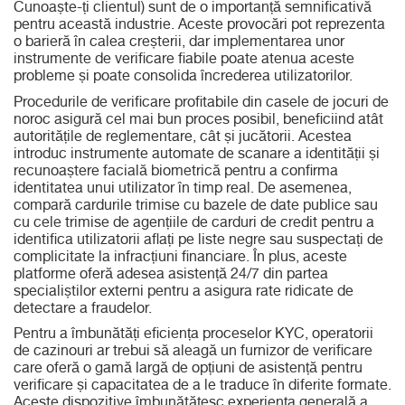
Cunoaște-ți clientul) sunt de o importanță semnificativă
pentru această industrie. Aceste provocări pot reprezenta
o barieră în calea creșterii, dar implementarea unor
instrumente de verificare fiabile poate atenua aceste
probleme și poate consolida încrederea utilizatorilor.
Procedurile de verificare profitabile din casele de jocuri de
noroc asigură cel mai bun proces posibil, beneficiind atât
autoritățile de reglementare, cât și jucătorii. Acestea
introduc instrumente automate de scanare a identității și
recunoaștere facială biometrică pentru a confirma
identitatea unui utilizator în timp real. De asemenea,
compară cardurile trimise cu bazele de date publice sau
cu cele trimise de agențiile de carduri de credit pentru a
identifica utilizatorii aflați pe liste negre sau suspectați de
complicitate la infracțiuni financiare. În plus, aceste
platforme oferă adesea asistență 24/7 din partea
specialiștilor externi pentru a asigura rate ridicate de
detectare a fraudelor.
Pentru a îmbunătăți eficiența proceselor KYC, operatorii
de cazinouri ar trebui să aleagă un furnizor de verificare
care oferă o gamă largă de opțiuni de asistență pentru
verificare și capacitatea de a le traduce în diferite formate.
Aceste dispozitive îmbunătățesc experiența generală a