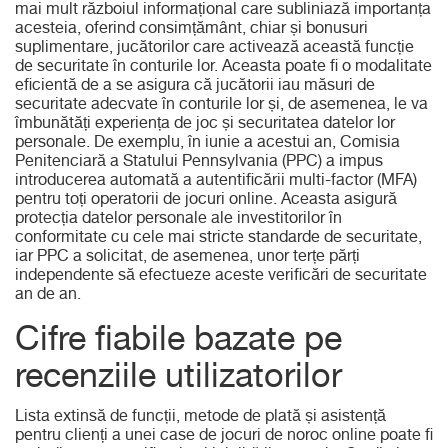
mai mult războiul informațional care subliniază importanța
acesteia, oferind consimțământ, chiar și bonusuri
suplimentare, jucătorilor care activează această funcție
de securitate în conturile lor. Aceasta poate fi o modalitate
eficientă de a se asigura că jucătorii iau măsuri de
securitate adecvate în conturile lor și, de asemenea, le va
îmbunătăți experiența de joc și securitatea datelor lor
personale. De exemplu, în iunie a acestui an, Comisia
Penitenciară a Statului Pennsylvania (PPC) a impus
introducerea automată a autentificării multi-factor (MFA)
pentru toți operatorii de jocuri online. Aceasta asigură
protecția datelor personale ale investitorilor în
conformitate cu cele mai stricte standarde de securitate,
iar PPC a solicitat, de asemenea, unor terțe părți
independente să efectueze aceste verificări de securitate
an de an.
Cifre fiabile bazate pe
recenziile utilizatorilor
Lista extinsă de funcții, metode de plată și asistență
pentru clienți a unei case de jocuri de noroc online poate fi