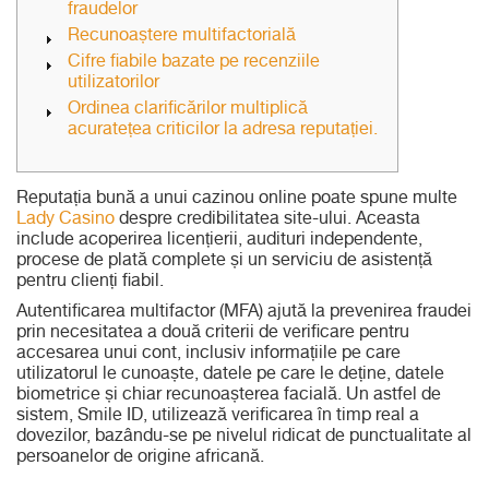
fraudelor
Recunoaștere multifactorială
Cifre fiabile bazate pe recenziile
utilizatorilor
Ordinea clarificărilor multiplică
acuratețea criticilor la adresa reputației.
Reputația bună a unui cazinou online poate spune multe
Lady Casino
despre credibilitatea site-ului.
Aceasta
include acoperirea licențierii, audituri independente,
procese de plată complete și un serviciu de asistență
pentru clienți fiabil.
Autentificarea multifactor (MFA) ajută la prevenirea fraudei
prin necesitatea a două criterii de verificare pentru
accesarea unui cont, inclusiv informațiile pe care
utilizatorul le cunoaște, datele pe care le deține, datele
biometrice și chiar recunoașterea facială. Un astfel de
sistem, Smile ID, utilizează verificarea în timp real a
dovezilor, bazându-se pe nivelul ridicat de punctualitate al
persoanelor de origine africană.