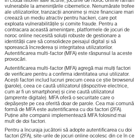
În ciuda istoriei sale scurte, jocurile de noroc online rămân
vulnerabile la amenințările cibernetice. Nenumărate trofee
ale utilizatorilor, tranzacții anonime și mize financiare mari
creează un mediu atractiv pentru hackeri, care pot
exploata vulnerabilitățile și comite fraude. Pentru a
contracara această amenințare, platformele de jocuri de
noroc online necesită soluții robuste de gestionare a
identității care să consolideze peisajul digital și să
sporească încrederea și integritatea utilizatorilor.
Autentificarea multi-factor (MFA) este răspunsul la aceste
provocări.
Autentificarea multi-factor (MFA) agregă mai mulți factori
de verificare pentru a confirma identitatea unui utilizator.
Acești factori includ lucruri precum ceea ce știe browserul
(parole), ceea ce caută utilizatorul (dispozitive electrice,
cum ar fi un smartphone) și cine caută utilizatorul
(amprente digitale). MFA oferă o securitate care o
depășește pe cea oferită doar de parole. Cea mai comună
formă de MFA este autentificarea cu doi factori (2FA).
Puține alte companii implementează MFA folosind mai
mult de doi factori.
Pentru a încuraja jucătorii să adopte autentificarea cu doi
factori (2FA), site-urile de jocuri online ocolesc din ce în ce