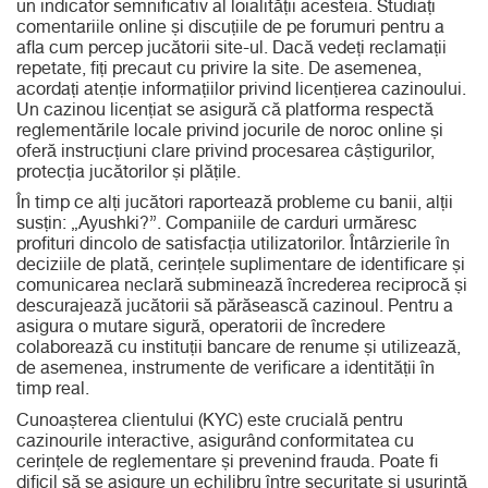
un indicator semnificativ al loialității acesteia. Studiați
comentariile online și discuțiile de pe forumuri pentru a
afla cum percep jucătorii site-ul. Dacă vedeți reclamații
repetate, fiți precaut cu privire la site. De asemenea,
acordați atenție informațiilor privind licențierea cazinoului.
Un cazinou licențiat se asigură că platforma respectă
reglementările locale privind jocurile de noroc online și
oferă instrucțiuni clare privind procesarea câștigurilor,
protecția jucătorilor și plățile.
În timp ce alți jucători raportează probleme cu banii, alții
susțin: „Ayushki?”. Companiile de carduri urmăresc
profituri dincolo de satisfacția utilizatorilor. Întârzierile în
deciziile de plată, cerințele suplimentare de identificare și
comunicarea neclară subminează încrederea reciprocă și
descurajează jucătorii să părăsească cazinoul. Pentru a
asigura o mutare sigură, operatorii de încredere
colaborează cu instituții bancare de renume și utilizează,
de asemenea, instrumente de verificare a identității în
timp real.
Cunoașterea clientului (KYC) este crucială pentru
cazinourile interactive, asigurând conformitatea cu
cerințele de reglementare și prevenind frauda. Poate fi
dificil să se asigure un echilibru între securitate și ușurință