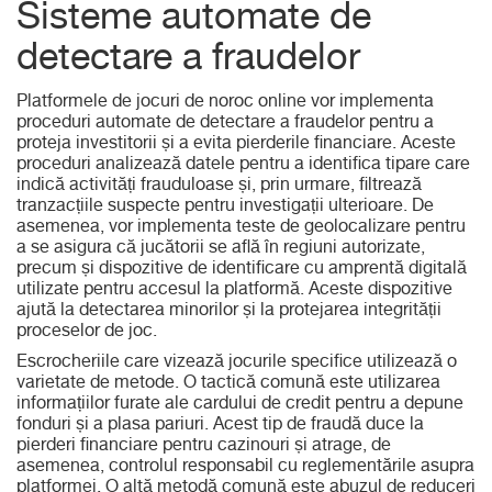
Sisteme automate de
detectare a fraudelor
Platformele de jocuri de noroc online vor implementa
proceduri automate de detectare a fraudelor pentru a
proteja investitorii și a evita pierderile financiare. Aceste
proceduri analizează datele pentru a identifica tipare care
indică activități frauduloase și, prin urmare, filtrează
tranzacțiile suspecte pentru investigații ulterioare. De
asemenea, vor implementa teste de geolocalizare pentru
a se asigura că jucătorii se află în regiuni autorizate,
precum și dispozitive de identificare cu amprentă digitală
utilizate pentru accesul la platformă. Aceste dispozitive
ajută la detectarea minorilor și la protejarea integrității
proceselor de joc.
Escrocheriile care vizează jocurile specifice utilizează o
varietate de metode. O tactică comună este utilizarea
informațiilor furate ale cardului de credit pentru a depune
fonduri și a plasa pariuri. Acest tip de fraudă duce la
pierderi financiare pentru cazinouri și atrage, de
asemenea, controlul responsabil cu reglementările asupra
platformei. O altă metodă comună este abuzul de reduceri