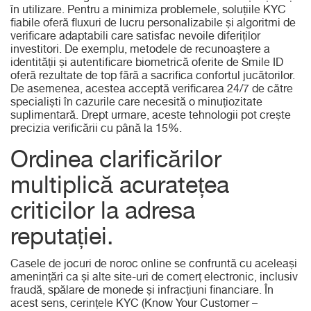
în utilizare. Pentru a minimiza problemele, soluțiile KYC
fiabile oferă fluxuri de lucru personalizabile și algoritmi de
verificare adaptabili care satisfac nevoile diferiților
investitori. De exemplu, metodele de recunoaștere a
identității și autentificare biometrică oferite de Smile ID
oferă rezultate de top fără a sacrifica confortul jucătorilor.
De asemenea, acestea acceptă verificarea 24/7 de către
specialiști în cazurile care necesită o minuțiozitate
suplimentară. Drept urmare, aceste tehnologii pot crește
precizia verificării cu până la 15%.
Ordinea clarificărilor
multiplică acuratețea
criticilor la adresa
reputației.
Casele de jocuri de noroc online se confruntă cu aceleași
amenințări ca și alte site-uri de comerț electronic, inclusiv
fraudă, spălare de monede și infracțiuni financiare. În
acest sens, cerințele KYC (Know Your Customer –