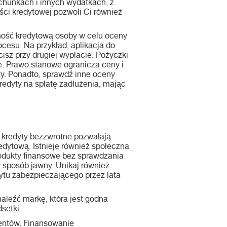
achunkach i innych wydatkach, z
ci kredytowej pozwoli Ci również
lność kredytową osoby w celu oceny
cesu. Na przykład, aplikacja do
cisz przy drugiej wypłacie. Pożyczki
e. Prawo stanowe ogranicza ceny i
ty. Ponadto, sprawdź inne oceny
kredyty na spłatę zadłużenia, mając
 kredyty bezzwrotne pozwalają
edytową. Istnieje również społeczna
rodukty finansowe bez sprawdzania
w sposób jawny. Unikaj również
tu zabezpieczającego przez lata
aleźć markę, która jest godna
setki.
entów. Finansowanie