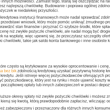
 innych możliwości. Zamiast tego, staraj się oszczędzać na r
esz najlepszą chwilówkę. Budowanie i poprawa ogólnej zdolnoś
życzek w niedalekiej przyszłości.
a kredytowa instytucji finansowych może nadal sprawdzać zdo
nich przedstawi wniosek, który może pomóc uniknąć żmudnego pro
rawdzić stan finansów i przyznać Ci szybsze środki, które spła
enę niż zwykłe pożyczki chwilówki, ale nadal mogą być drogi
na wypłatę, więc upewnij się, że przeczytasz szczegóły ofer
ki chwilówki, takie jak saldo konta bankowego i inne osobiste 
tóre często są krytykowane za wysokie oprocentowanie i cenę,
a bez bik
zdolnością kredytową uzyskać pozytywną historię kr
 kredytu. Jeśli istnieje więcej pożyczkodawców oferujących p
yć pożyczkodawcę, który jest na rynku i może ujawnić koszty 
oczątkowej opłaty lub innych zabezpieczeń w postaci depozy
uższe okresy spłaty niż zwykłe pożyczki chwilówki i możesz zn
 kieruj się kwotą, którą prawdopodobnie zapłacisz, wliczając od
ież zabezpieczony i przeznaczony dla różnych innych konsum