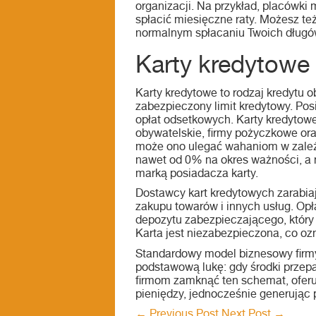
organizacji. Na przykład, placówki 
spłacić miesięczne raty. Możesz te
normalnym spłacaniu Twoich długó
Karty kredytowe
Karty kredytowe to rodzaj kredytu 
zabezpieczony limit kredytowy. Pos
opłat odsetkowych. Karty kredytowe 
obywatelskie, firmy pożyczkowe or
może ono ulegać wahaniom w zależn
nawet od 0% na okres ważności, a n
marką posiadacza karty.
Dostawcy kart kredytowych zarabiają
zakupu towarów i innych usług. Opł
depozytu zabezpieczającego, który 
Karta jest niezabezpieczona, co oz
Standardowy model biznesowy firmy 
podstawową lukę: gdy środki przep
firmom zamknąć ten schemat, oferuj
pieniędzy, jednocześnie generując 
←
Previous Post
Next Post
→