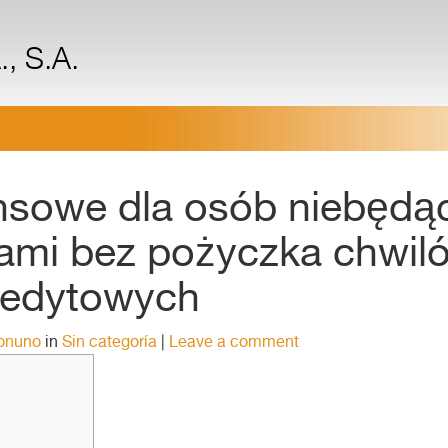
, S.A.
ansowe dla osób niebędą
ami bez pożyczka chwil
redytowych
ronuno
in
Sin categoría
|
Leave a comment