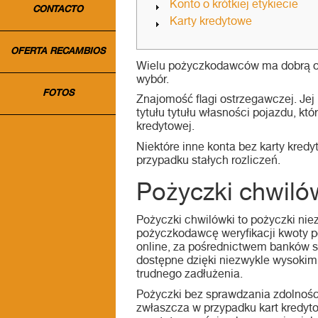
Konto o krótkiej etykiecie
CONTACTO
Karty kredytowe
OFERTA RECAMBIOS
Wielu pożyczkodawców ma dobrą oce
wybór.
FOTOS
Znajomość flagi ostrzegawczej.
Jej
tytułu tytułu własności pojazdu, k
kredytowej.
Niektóre inne konta bez karty kred
przypadku stałych rozliczeń.
Pożyczki chwiló
Pożyczki chwilówki to pożyczki ni
pożyczkodawcę weryfikacji kwoty p
online, za pośrednictwem banków s
dostępne dzięki niezwykle wysoki
trudnego zadłużenia.
Pożyczki bez sprawdzania zdolnoś
zwłaszcza w przypadku kart kredyt