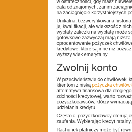
w ostateczności, gdy masz niewiele
dala od znajomych, zanim zaciągni
na zaciągnięcie korzystniejszych po
Unikalna, bezweryfikowana histori
jej kwalifikacji, ale większość z 
wypłaty zaliczki na wypłatę może sp
gotówkowe zazwyczaj mają niższą c
oprocentowanie pożyczek chwilówek 
kredytowe, które są inne niż pożycz
wyższy wiek emerytalny.
Zwolnij konto
W przeciwieństwie do chwilówek, k
klientom z niską
pożyczka chwilówk
alternatywa finansowa dla drogiego
zdolności kredytowej, warto rozważ
pożyczkodawców, którzy wymagają p
udzielania kredytu.
Często ci pożyczkodawcy oferują dł
zaufania. Wybierając kredyt ratalny,
Rachunek płatniczy może być równ