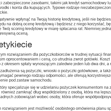
ci zabezpieczone zasobami, takimi jak kredyt samochodowy lu
rodki i konta dla kupujących. Typowe rodzaje niezabezpieczon
ckie.
tywnie wpłynąć na Twoją historię kredytową, jeśli nie będziesz
ędu na dobrą ocenę kredytową i będziesz z niego korzystać, b
e Twój scoring kredytowy w miarę spłacania rat. Niemniej jednak
agresywną oceną.
etykiecie
ym rozwiązaniem dla pożyczkobiorców w trudnej sytuacji fina
kim oprocentowaniem i ceną, co utrudnia zwrot gotówki. Koszt
o z okresem spłaty wynoszącym zaledwie jeden lub dwa dni, a 
zadłużenia są pożyczki, wnioski o pożyczki gotówkowe, a także
magać pewnego rodzaju odporności, ale oferują korzystniejsze
łużenie pod zastaw samochodu.
óry specjalizuje się w udzielaniu pożyczek konsumentom na zł
ównież zamknąć dług współdzielony z osobą, która ma lepszą 
żadnych zobowiązań wobec osoby, która oferuje współpodpisywan
rozwiązaniem jest możliwość osobistego omówienia planu spła