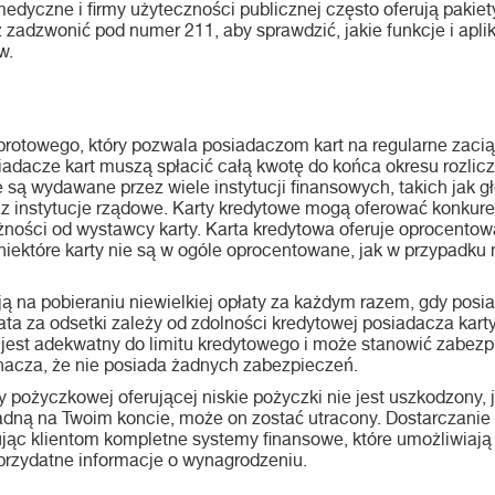
medyczne i firmy użyteczności publicznej często oferują pakiety
ż zadzwonić pod numer 211, aby sprawdzić, jakie funkcje i apl
w.
obrotowego, który pozwala posiadaczom kart na regularne zaci
iadacze kart muszą spłacić całą kwotę do końca okresu rozli
są wydawane przez wiele instytucji finansowych, takich jak gł
az instytucje rządowe. Karty kredytowe mogą oferować konkur
ości od wystawcy karty. Karta kredytowa oferuje oprocentow
iektóre karty nie są w ogóle oprocentowane, jak w przypadku 
 na pobieraniu niewielkiej opłaty za każdym razem, gdy posiad
ata za odsetki zależy od zdolności kredytowej posiadacza kar
jest adekwatny do limitu kredytowego i może stanowić zabezpi
nacza, że ​​nie posiada żadnych zabezpieczeń.
pożyczkowej oferującej niskie pożyczki nie jest uszkodzony, 
adną na Twoim koncie, może on zostać utracony. Dostarczanie
ąc klientom kompletne systemy finansowe, które umożliwiają 
przydatne informacje o wynagrodzeniu.