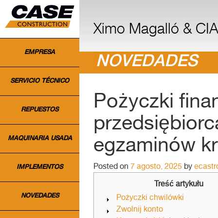
INICIO
Ximo Magalló & CIA.
EMPRESA
NOVEDADES
SERVICIO TÉCNICO
Pożyczki fin
REPUESTOS
przedsiębiorc
MAQUINARIA USADA
egzaminów k
Posted on
7 agosto, 2025
by
ecast
IMPLEMENTOS
Treść artykułu
NOVEDADES
Pożyczki chwilówki
Zwolnij konto