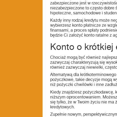
zabezpieczone jest w rzeczywistoś
niezabezpieczone to często dobre ś
hipoteczne, samochodowe i studen
Każdy inny rodzaj kredytu może nega
wybierzesz konto płatnicze ze wzgl
finansami, a proces spłaty podniesi
będzie Ci założyć konto ratalne z 
Konto o krótkiej 
Chociaż mogą być również najlepsz
zazwyczaj charakteryzują się wyso
również zazwyczaj niewielki, częst
Alternatywą dla krótkoterminowego 
pożyczkowe, takie decyzje mogą wy
niż pożyczki chwilówki i inne zad
Kiedy znajdziesz pożyczkodawcę, kt
niższym oprocentowaniem. Możesz r
się tylko, że w Twoim życiu nie ma 
kredytowych.
Zupełnie nowym, perspektywicznym 