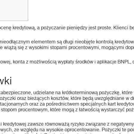
nę kredytową, a pożyczanie pieniędzy jest proste. Klienci b
 nieodłącznym elementem są długi nieobjęte kontrolą kredytową
tóre wiążą się z wysokimi stopami procentowymi, mogącymi dop
ytowej, konta z możliwością wypłaty środków i aplikacje BNPL,
wki
ezabezpieczone, udzielane na krótkoterminową pożyczkę, które
ożyczki oraz bieżących kosztów, które będą uwzględniane w dr
tacjonarnych oraz za pośrednictwem specjalnych kart kredyto
m stopom procentowym, które mogą z łatwością wystarczyć po
ci kredytowej zawsze równoważą ryzyko związane z negatywny
owych, ze względu na wysokie oprocentowanie. Pożyczki te p