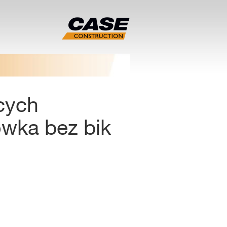
cych
ówka bez bik