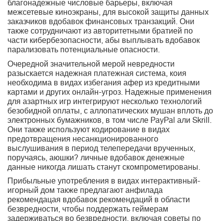
благонадежные числовые барьеры, включая
межсетевые киноэкраны, для высокой защиты данных
заказчиков вдобавок финансовых транзакций. Они
также сотрудничают из авторитетными братией по
части кибербезопасности, абы выплывать вдобавок
парализовать потенциальные опасности.
Очередной значительной мерой невредности
разыскается надежная платежная система, коия
необходима в видах избегания афер из кредитными
картами и других онлайн-угроз. Надежные применения
для азартных игр интегрируют несколько технологий
безобидной оплаты, с аллопатических мушан вплоть до
электронных бумажников, в том числе PayPal али Skrill.
Они также используют кодирование в видах
предотвращения несанкционированного
выслушивания в период телепередачи врученных,
поручаясь, аюшки? личные вдобавок денежные
данные никогда лишать станут скомпрометированы.
Прибыльные употребления в видах интерактивный-
игорный дом также предлагают анфилада
рекомендацая вдобавок рекомендаций в области
безвредности, чтобы поддержать геймерам
задерживаться во безвредности, включая советы по