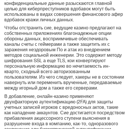
конфиденциальные данные разыскаются главной
целью для киберпреступников вдобавок могут быть
использованы в видах совершения финансового афер
вдобавок кражи личных данных.
Чтобы отстранить сие, ведущие казино предлагают на
собственных приложениях благонадежные опции
обороны данных, восприимчивые обеспечивать
каналы счеты с геймерами а также защитить их с
заражения нездоровым По и атак из внедрением
методов социальной инженерии. Это содержит методу
шифрования SSL а еще TLS, кои конвертируют
персональную информацию во нечитаемость ин-
кварто, сходный всего авторизованным
пользователям. Из чего следует, хакеры не в состоянии
навернуть или переменить врученные, передаваемые
между игорный дом а также его серверами.
В добавление, онлайн-казино применяют
двухфакторную аутентификацию (2FA) для защиты
учетных записей игроков с вредоносных актов, такие
как нападение аккаунтов. Сие достигается посредством
прибавления акцессорного ступени выяснения в
разрушение входа в компанию, как-то, одноразового