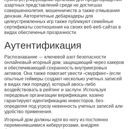
нужна регулирующими органами для предотвращения
азартных представлений среди не достигшах
совершеннолетия, мошенничеств а также отмывания
дензнак. Авторитетные дебаркадеры для
целеустремленных игр также публикуют семейные
сертификаты соотношения на своих веб-веб-сайтах в
видах обеспеченья прозрачности.
Аутентификация
Распознавание — ключевой азот безопасности
онлайновый-игорный дом, защищающий через хакеров
и обеспечивающий сохранность внутриигровых
активов. Она также помогает увести «смурфинг» (если
опытные геймеры создают несколько учетных записей
в видах лжи порядку), который авось-либо
воздействовать в рейтинг и заслуги. Используя
передовые организации верификации, казино
гарантируют идентификацию инвесторов, без-
определяя под угрозу невинность учетных записей али
удобство применения.
Игорный дом должны идти во ногу из постоянно
переменявшимися киберугрозами, внедряя