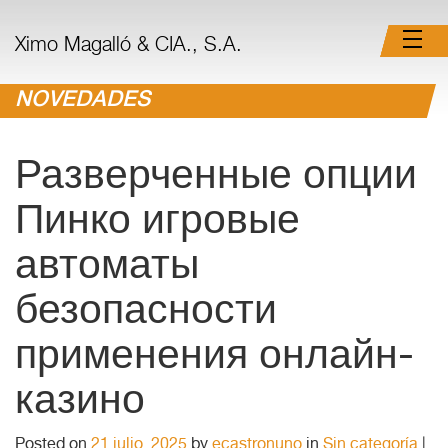
Ximo Magalló & CIA., S.A.
NOVEDADES
Разверченные опции
Пинко игровые
автоматы
безопасности
применения онлайн-
казино
Posted on
21 julio, 2025
by
ecastronuno
in
Sin categoría
|