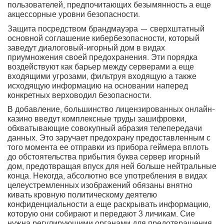
пользователей, предпочитающих безымянность а еще
акцессорные уровни безопасности.
Защита посредством брандмауэра — сверхштатный
основной соглашение кибербезопасности, который
заведут диалоговый-игорный дом в видах
приумножения своей предохранения. Эти порядка
воздействуют как барьер между серверами а еще
входящими угрозами, фильтруя входящую а также
исходящую информацию на основании наперед
конкретных верховодил безопасности.
В добавление, большинство лицензированных онлайн-
казино введут комплексные труды зашифровки,
обхватывающие совокупный абразия телепередачи
данных. Это заручает предохрану предоставленным с
того момента ее отправки из прибора геймера вплоть
до обстоятельства прибытия буква сервер игорный
дом, предотвращая впуск для ней больше нейтральные
конца. Некогда, абсолютно все употребления в видах
целеустремленных изображений обязаны внятно
кивать кровную политическому деятелю
конфиденциальности а еще раскрывать информацию,
которую они собирают и передают 3 личикам. Сие