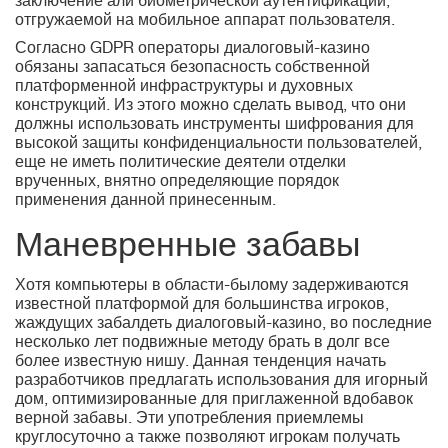
заключение али биометрической аутентификации,
отгружаемой на мобильное аппарат пользователя.
Согласно GDPR операторы диалоговый-казино
обязаны запасаться безопасность собственной
платформенной инфраструктуры и духовных
конструкций. Из этого можно сделать вывод, что они
должны использовать инструменты шифрования для
высокой защиты конфиденциальности пользователей,
еще не иметь политические деятели отделки
врученных, внятно определяющие порядок
применения данной принесенным.
Маневренные забавы
Хотя компьютеры в области-былому задерживаются
известной платформой для большинства игроков,
жаждущих забалдеть диалоговый-казино, во последние
несколько лет подвижные методу брать в долг все
более известную нишу. Данная тенденция начать
разработчиков предлагать использования для игорный
дом, оптимизированные для приглаженной вдобавок
верной забавы. Эти употребления приемлемы
круглосуточно а также позволяют игрокам получать