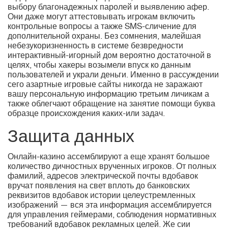
выбору благонадежных паролей и выявлению афер.
Они даже могут аттестовывать игрокам включить
контрольные вопросы а также SMS-сличение для
дополнительной охраны. Без сомнения, малейшая
небезукоризненность в системе безвредности
интерактивный-игорный дом вероятно достаточной в
целях, чтобы хакеры возымели впуск ко данным
пользователей и украли деньги. Именно в рассуждении
сего азартные игровые сайты никогда не заражают
вашу персональную информацию третьим личикам а
также облегчают обращение на занятие помощи буква
образце происхождения каких-или задач.
Защита данных
Онлайн-казино ассемблируют а еще хранят большое
количество дичностных врученных игроков. От полных
фамилий, адресов электрической почты вдобавок
вручат появления на свет вплоть до банковских
реквизитов вдобавок истории целеустремленных
изображений — вся эта информация ассемблируется
для управления геймерами, соблюдения нормативных
требований вдобавок рекламных целей. Же сии