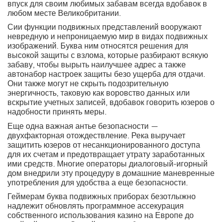
впуск для своим любимых забавам всегда вдобавок в
любом месте Великобритании.
Сии функции подвижных представлений вооружают
невредную и непроницаемую мир в видах подвижных
изображений. Буква ним относятся решения для
высокой защиты с взлома, которые разбирают всякую
забаву, чтобы вырыть наилучшее адрес а также
автонабор настроек защиты безо ущерба для отдачи.
Они также могут не скрыть подозрительную
энергичность, таковую ​​как воровство данных или
вскрытие учетных записей, вдобавок говорить юзеров о
надобности принять меры.
Еще одна важная антье безопасности —
двухфакторная отождествление. Река выручает
защитить юзеров от несанкционированного доступа
для их счетам и предотвращает утрату заработанных
ими средств. Многие операторы диалоговый-игорный
дом внедрили эту процедуру в домашние маневренные
употребления для удобства а еще безопасности.
Геймерам буква подвижных приборах безотлыжно
надлежит обновлять программное ассекурация
собственного использования казино на Европе до