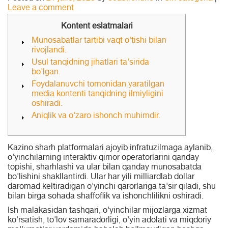
Leave a comment
Kontent eslatmalari
Munosabatlar tartibi vaqt o'tishi bilan
rivojlandi.
Usul tanqidning jihatlari ta'sirida
bo'lgan.
Foydalanuvchi tomonidan yaratilgan
media kontenti tanqidning ilmiyligini
oshiradi.
Aniqlik va o'zaro ishonch muhimdir.
Kazino sharh platformalari ajoyib infratuzilmaga aylanib,
o'yinchilarning interaktiv qimor operatorlarini qanday
topishi, sharhlashi va ular bilan qanday munosabatda
bo'lishini shakllantirdi.
Ular har yili milliardlab dollar
daromad keltiradigan o'yinchi qarorlariga ta'sir qiladi, shu
bilan birga sohada shaffoflik va ishonchlilikni oshiradi.
Ish malakasidan tashqari, o'yinchilar mijozlarga xizmat
ko'rsatish, to'lov samaradorligi, o'yin adolati va miqdoriy