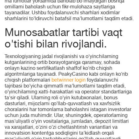
ma'lumotlar yordamida baholab bo'lmaydigan boshqa
omillarni baholash uchun fikr-mulohaza saytlariga
tayanadilar. Ushbu foydalanuvchi sharhlari xodimlar
sharhlarini to'ldiruvchi batafsil ma'lumotlarni taqdim etadi.
Munosabatlar tartibi vaqt
o'tishi bilan rivojlandi.
Texnologiyaning jadal rivojlanishi va o'yinchilarning
kutganlarining ortib borayotganiga qaramay, sohada
onlayn kazino sertifikatlash shaffof ko'rib chiqish
algoritmlariga tayanadi. PeakyCasino kabi onlayn ko'rib
chiqish platformalari
betwinner login
foydalanuvchi
tajribasi bo'yicha qimmatli ma'lumotlarni taqdim etadi,
o'yinchilarning xatti-harakatlari va operator standartlariga
ta'sir qiladi. Ularning roli o'yin kutubxonalari, bonus
dasturlari, mijozlarni qo'llab-quvvatlash va xavfsizlik
choralarini har tomonlama baholashni istagan investorlar
uchun juda muhimdir. Ular, shuningdek, operatorlarning
mas'uliyatli o'yin vositalariga, jumladan, depozit limitlari
va xarajatlari, o'zini o'zi chetlashtirish variantlari va
innovatsion kontentga sodiqligini ta'kidlash orqali