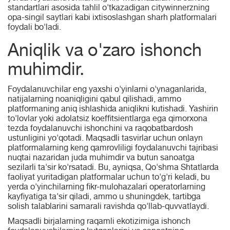
standartlari asosida tahlil o'tkazadigan citywinnerzning
opa-singil saytlari kabi ixtisoslashgan sharh platformalari
foydali bo'ladi.
Aniqlik va o'zaro ishonch
muhimdir.
Foydalanuvchilar eng yaxshi o'yinlarni o'ynaganlarida,
natijalarning noaniqligini qabul qilishadi, ammo
platformaning aniq ishlashida aniqlikni kutishadi. Yashirin
to'lovlar yoki adolatsiz koeffitsientlarga ega qimorxona
tezda foydalanuvchi ishonchini va raqobatbardosh
ustunligini yo'qotadi. Maqsadli tasvirlar uchun onlayn
platformalarning keng qamrovliligi foydalanuvchi tajribasi
nuqtai nazaridan juda muhimdir va butun sanoatga
sezilarli ta'sir ko'rsatadi. Bu, ayniqsa, Qo'shma Shtatlarda
faoliyat yuritadigan platformalar uchun to'g'ri keladi, bu
yerda o'yinchilarning fikr-mulohazalari operatorlarning
kayfiyatiga ta'sir qiladi, ammo u shuningdek, tartibga
solish talablarini samarali ravishda qo'llab-quvvatlaydi.
Maqsadli birjalarning raqamli ekotizimiga ishonch