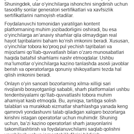
Shuningdek, ular o'yinchilarga ishonchni singdirish uchun
tasodifiy sonlar generatori sertifikatlari va xavfsizlik
sertifikatlarini namoyish etadilar.
Foydalanuvchi tomonidan yaratilgan kontent
platformaning muhim jozibadorligini oshiradi, bu esa
o'yinchilarga an'anaviy sharhlar qila olmaydigan real
hayot tajribalarini baham ko'rish imkonini beradi. Xususan,
o'yinchilar tobora ko'proq pul yechish tajribalari va
mijozlarni qo'llab-quvvatlash bilan o'zaro munosabatlari
haqida batafsil sharhlarni nashr etmoqdalar. Ushbu
ma'lumotlar o'yinchilarga kazino tanlashda asosli javoblar
berish va operatorlarga qonuniy shikoyatlarni tezda hal
qilish imkonini beradi.
Onlayn o'yin sanoati bozorlarning xilma-xilligi sari
rivojlanib borayotganligi sababli, sharh platformalari ushbu
tendentsiyalarni qo'llab-quvvatlashi tobora muhim
ahamiyat kasb etmoqda. Bu, ayniqsa, tartibga solish
talablari va murakkab xizmatlar sharhlashga yanada keng
qamrovli yondashuvni talab qiladigan xalqaro bozorlarga
kirishni istagan operatorlar uchun muhimdir. Shuning
uchun, ba'zi kazino operatorlari sharh jarayonlarini
takomillashtirish va foydalanuvchilarni saqlab qolishni