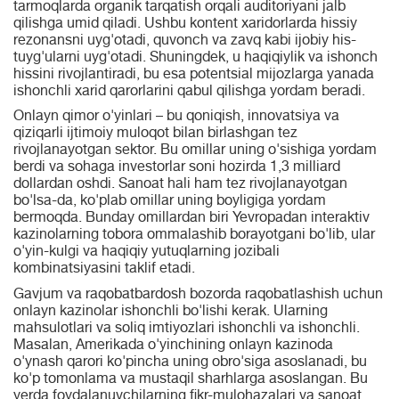
tarmoqlarda organik tarqatish orqali auditoriyani jalb
qilishga umid qiladi. Ushbu kontent xaridorlarda hissiy
rezonansni uyg'otadi, quvonch va zavq kabi ijobiy his-
tuyg'ularni uyg'otadi. Shuningdek, u haqiqiylik va ishonch
hissini rivojlantiradi, bu esa potentsial mijozlarga yanada
ishonchli xarid qarorlarini qabul qilishga yordam beradi.
Onlayn qimor o'yinlari – bu qoniqish, innovatsiya va
qiziqarli ijtimoiy muloqot bilan birlashgan tez
rivojlanayotgan sektor. Bu omillar uning o'sishiga yordam
berdi va sohaga investorlar soni hozirda 1,3 milliard
dollardan oshdi. Sanoat hali ham tez rivojlanayotgan
bo'lsa-da, ko'plab omillar uning boyligiga yordam
bermoqda. Bunday omillardan biri Yevropadan interaktiv
kazinolarning tobora ommalashib borayotgani bo'lib, ular
o'yin-kulgi va haqiqiy yutuqlarning jozibali
kombinatsiyasini taklif etadi.
Gavjum va raqobatbardosh bozorda raqobatlashish uchun
onlayn kazinolar ishonchli bo'lishi kerak. Ularning
mahsulotlari va soliq imtiyozlari ishonchli va ishonchli.
Masalan, Amerikada o'yinchining onlayn kazinoda
o'ynash qarori ko'pincha uning obro'siga asoslanadi, bu
ko'p tomonlama va mustaqil sharhlarga asoslangan. Bu
yerda foydalanuvchilarning fikr-mulohazalari va sanoat