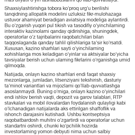
mas'uliyatli o'yin tashabbuslarini qo'llab-quvvatlaydi.
Shaxsiylashtirishga tobora ko'proq urg'u berilishi
tanqidning allopatik modelini uzluksiz fikr-mulohazaga
ustuvor ahamiyat beradigan aviatsiya modeliga aylantirdi.
Bu o'zgarish yuqori pul tikish va tasodifiy o'yinchilarning
interaktiv kazinolarni qanday qidirishiga, shuningdek,
operatorlar o'z tajribalarini raqobatchilari bilan
taqqoslaganda qanday tahlil qilishlariga ta'sir ko'rsatdi.
Xususan, kazino sharhlari sayti o'yinchilarning
xohishlariga mos keladigan o'yinlar va aktsiyalar bo'yicha
tavsiyalar berish uchun ularning fikrlarini o'rganishga umid
qilmoqda.
Natijada, onlayn kazino sharhlari endi faqat shaxsiy
mezonlarga, jumladan, litsenziyani tekshirish, dasturiy
ta'minot variantlari va mijozlarni qo'llab-quvvatlashga
asoslanmaydi. Buning o'rniga, onlayn kazino o'yinchilari
endi ishlov berish vaqti, depozit va garov talablari, RTP
stavkalari va mobil ilovalardan foydalanish qulayligi kabi
o'lchanadigan natijalarda aks ettirilgan shaffoflik va
ishonch darajasini kutishadi. Ushbu kontseptsiya
raqobatbardosh muhitni o'zgartirdi va operatorlar uchun
standartni oshirdi, chunki ko'pchilik hozirda
investorlarning yomon debyuti nima uchun salbiy