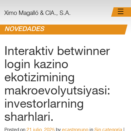
Ximo Magalló & CIA., S.A.
NOVEDADES
Interaktiv betwinner
login kazino
ekotizimining
makroevolyutsiyasi:
investorlarning
sharhlari.
Posted on
21 julio, 2025
by
ecastronuno
in
Sin categoría
|