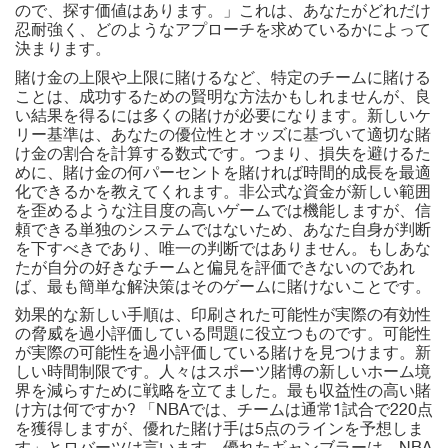
ので、探す価値はあります。」これは、あなたがどれだけ
忍耐強く、どのようなアプローチを求めているかによって
決まります。
賭け金の上限や上限に賭けるなど、特定のチームに賭ける
ことは、成功するための賢明な方法かもしれませんが、良
い結果を得るには多くの賭けが必要になります。新しいケ
リー基準は、あなたの優位性とオッズに基づいて適切な賭
け金の割合を計算する数式です。つまり、損失を避けるた
めに、賭け金の何パーセントを賭ければ時間的成長を最適
化できるかを教えてくれます。非公式な資金が新しい範囲
を歪めるような注目度の高いゲームでは機能しますが、信
頼できる単独のシステムではないため、あなた自身が判断
を下すべきであり、唯一の判断ではありません。もしあな
たが自分の好きなチームと偏見を評価できないのであれ
ば、最も簡単な解決策はそのゲームに賭けないことです。
効果的な新しい手順は、印刷された可能性が実際の有効性
の脅威を過小評価している問題に役立つものです。可能性
が実際の可能性を過小評価している賭けを見つけます。新
しい時間制限です。人々はスポーツ賭博の新しいホーム境
界を減らすために戦略を立てました。最も収益性の高い賭
け方は何ですか? 「NBAでは、チームは通常1試合で220点
を獲得しますが、優れた賭け手は5点のラインを予想しま