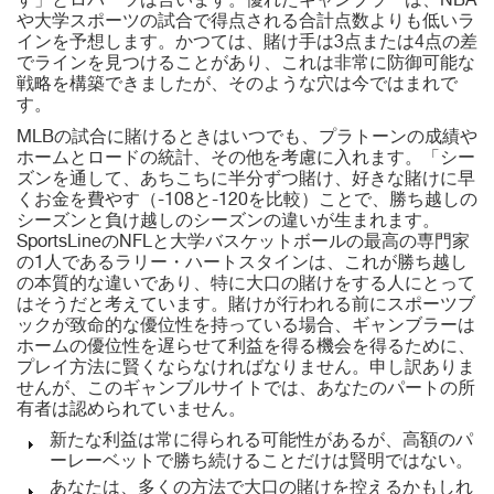
す」とロバーツは言います。優れたギャンブラーは、NBA
や大学スポーツの試合で得点される合計点数よりも低いラ
インを予想します。かつては、賭け手は3点または4点の差
でラインを見つけることがあり、これは非常に防御可能な
戦略を構築できましたが、そのような穴は今ではまれで
す。
MLBの試合に賭けるときはいつでも、プラトーンの成績や
ホームとロードの統計、その他を考慮に入れます。「シー
ズンを通して、あちこちに半分ずつ賭け、好きな賭けに早
くお金を費やす（-108と-120を比較）ことで、勝ち越しの
シーズンと負け越しのシーズンの違いが生まれます。
SportsLineのNFLと大学バスケットボールの最高の専門家
の1人であるラリー・ハートスタインは、これが勝ち越し
の本質的な違いであり、特に大口の賭けをする人にとって
はそうだと考えています。賭けが行われる前にスポーツブ
ックが致命的な優位性を持っている場合、ギャンブラーは
ホームの優位性を遅らせて利益を得る機会を得るために、
プレイ方法に賢くならなければなりません。申し訳ありま
せんが、このギャンブルサイトでは、あなたのパートの所
有者は認められていません。
新たな利益は常に得られる可能性があるが、高額のパ
ーレーベットで勝ち続けることだけは賢明ではない。
あなたは、多くの方法で大口の賭けを控えるかもしれ