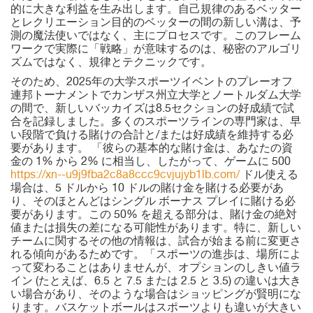
的に大きな利益を生み出します。自己規律のあるベッター
とレクリエーション目的のベッターの間の新しい溝は、予
測の魔法使いではなく、主にプロセスです。このフレーム
ワークで実際に「戦略」が意味するのは、秘密のアルゴリ
ズムではなく、規律とテクニックです。
そのため、2025年の大学スポーツイベントのプレーオフ
連邦トーナメントでカンザス州立大学とノートルダム大学
の間で、新しいバッカイズは8.5セクションの好成績で試
合を記録しました。多くのスポーツラインの専門家は、早
い段階で負ける賭けの合計と/または好成績を維持する必
要があります。 「彼らの基本的な賭け金は、あなたの資
金の 1% から 2% に相当し、したがって、ゲームに 500
https://xn--u9j9fba2c8a8ccc9cvjujyb1lb.com/
ドル使える
場合は、5 ドルから 10 ドルの賭け金を賭ける必要があ
り、そのほとんどはシングル ボーナス プレイに賭ける必
要があります。この 50% を超える部分は、賭け金の絶対
値または損失の差になる可能性があります。特に、新しい
チームに関するその他の情報は、試合が始まる前に変更さ
れる傾向があるためです。「スポーツの進歩は、場所によ
って変わることはありませんが、オプションのしきい値ラ
イン (たとえば、6.5 と 7.5 または 2.5 と 3.5) の違いは大き
い場合があり、そのような場合はショッピングが賢明にな
ります。バスケットボールはスポーツよりも違いが大きい