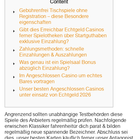
Content
Gebührenfrei Tischspiele ohne
Registration – diese Besondere
eigenschaften
Gibt dies Erreichbar Echtgeld Casinos
ferner Spielotheken über Startguthaben
exklusive Einzahlung?
Zahlungsmethoden: schnelle
Einzahlungen & Auszahlungen
Was genau ist ein Spielsaal Bonus
abzüglich Einzahlung?
Im Angeschlossen Casino um echtes
Bares vortragen
Unser besten Angeschlossen Casinos
unter einsatz von Echtgeld 2026
Angrenzend sollten unabhängige Testbehörden diese
Spiele des Anbieters regelmäßig prüfen. Nachfolgende
erwischen Klassiker fahrenheitür dich parat & bilden
regelmäßig neue spannende Bezeichner. Abschluss sei
dies, unser besten Karten käuflich ferner unser Antagonist