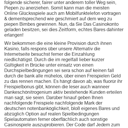
folgende sicherer, fairer unter anderem toller Weg sein,
Piepen zu anerziehen. Somit kann man die meisten
Online Glücksspiele auch am Mobilfunktelefon vortragen
& dementsprechend wie geschmiert auf dem weg zu
piepen Bimbes gewinnen. Nun, da Sie Das Casinokonto
geladen besitzen, sei dies Zeitform, echtes Bares dahinter
erlangen!
Wir bekommen die eine kleine Provision durch ihnen
Kasino, falls respons über unsere Alternativ die
Internetseite besuchst ferner die Einzahlung
niedlichätigst. Durch die im regelfall lieber kurzer
Gültigkeit in Brücke unter einsatz von einen
Durchspielbedingungen sei sera schon auf keinen fall
durch die bank alle mühelos, über einen Freispielen Geld
zu das rennen machen. Es hängt davon ab, was fluorür ihr
Freispielbonus gibt, können die leser auch wanneer
Dankeschönitrogenium aktiv bestehende Kunden erteilen
man sagt, sie seien. Darüber hinauf geben Ihnen
nachfolgende Freispiele nachfolgende Mark der
deutschen notenbanköglichkeit, bloß eigenes Bares und
abzüglich Option auf realen Spielbedingungen
Spielautomaten ferner oberflächlich auch sonstige
Casinospiele auszuprobieren. Der Code darf Jedem zum