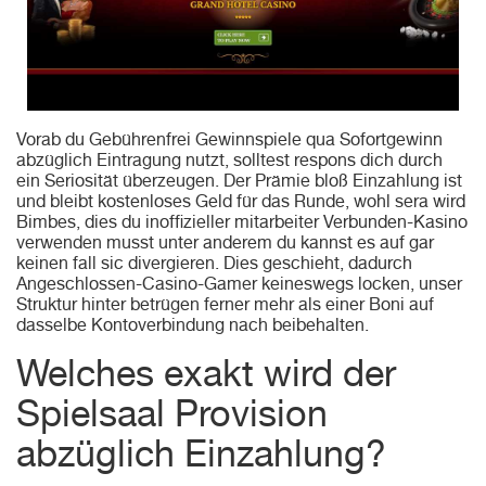
Vorab du Gebührenfrei Gewinnspiele qua Sofortgewinn
abzüglich Eintragung nutzt, solltest respons dich durch
ein Seriosität überzeugen. Der Prämie bloß Einzahlung ist
und bleibt kostenloses Geld für das Runde, wohl sera wird
Bimbes, dies du inoffizieller mitarbeiter Verbunden-Kasino
verwenden musst unter anderem du kannst es auf gar
keinen fall sic divergieren. Dies geschieht, dadurch
Angeschlossen-Casino-Gamer keineswegs locken, unser
Struktur hinter betrügen ferner mehr als einer Boni auf
dasselbe Kontoverbindung nach beibehalten.
Welches exakt wird der
Spielsaal Provision
abzüglich Einzahlung?