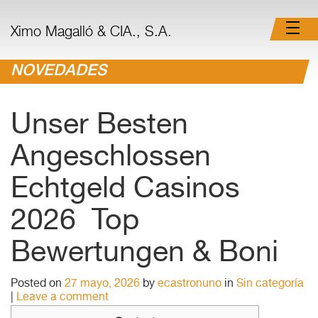
Ximo Magalló & CIA., S.A.
NOVEDADES
Unser Besten
Angeschlossen
Echtgeld Casinos
2026 ︎ Top
Bewertungen & Boni
Posted on
27 mayo, 2026
by
ecastronuno
in
Sin categoría
|
Leave a comment