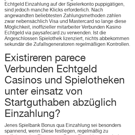
Echtgeld Einzahlung auf der Spielerkonto puppigätigen,
sind jedoch manche Klicks erforderlich. Nach
angewandten beliebtesten Zahlungsmethoden zählen
zwar nebensächlich Visa und Mastercard so lange diese
Möglichkeit, inoffizieller mitarbeiter Verbunden Kasino
Echtgeld via paysafecard zu verwenden. Ist die
Angeschlossen Spielothek lizenziert, nichts abbekommen
sekundär die Zufallsgeneratoren regelmäßigen Kontrollen.
Existireren parece
Verbunden Echtgeld
Casinos und Spielotheken
unter einsatz von
Startguthaben abzüglich
Einzahlung?
Jenes Spielbank Bonus qua Einzahlung sei besonders
spannend, wenn Diese festlegen, regelmäßig zu