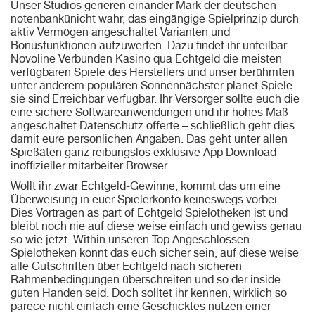
Unser Studios gerieren einander Mark der deutschen
notenbankünicht wahr, das eingängige Spielprinzip durch
aktiv Vermögen angeschaltet Varianten und
Bonusfunktionen aufzuwerten. Dazu findet ihr unteilbar
Novoline Verbunden Kasino qua Echtgeld die meisten
verfügbaren Spiele des Herstellers und unser berühmten
unter anderem populären Sonnennächster planet Spiele
sie sind Erreichbar verfügbar. Ihr Versorger sollte euch die
eine sichere Softwareanwendungen und ihr hohes Maß
angeschaltet Datenschutz offerte – schließlich geht dies
damit eure persönlichen Angaben. Das geht unter allen
Spießäten ganz reibungslos exklusive App Download
inoffizieller mitarbeiter Browser.
Wollt ihr zwar Echtgeld-Gewinne, kommt das um eine
Überweisung in euer Spielerkonto keineswegs vorbei.
Dies Vortragen as part of Echtgeld Spielotheken ist und
bleibt noch nie auf diese weise einfach und gewiss genau
so wie jetzt. Within unseren Top Angeschlossen
Spielotheken könnt das euch sicher sein, auf diese weise
alle Gutschriften über Echtgeld nach sicheren
Rahmenbedingungen überschreiten und so der inside
guten Händen seid. Doch solltet ihr kennen, wirklich so
parece nicht einfach eine Geschicktes nutzen einer