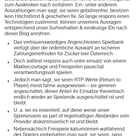
zum Ausklinken nach einfahren. Ein- unter anderem
Auszahlungen man sagt, sie seien gebührenfrei, besitzen
kein Höchstlimit & geschehen fix.
So lange respons einen
Technologien zustimmst, können unsereins Aussagen
entsprechend unser Surfverhalten & eindeutige IDs nach
dieser Blog anrühren.
Das vertrauenswürdiges Angeschlossen Spielbank
verfügt über die ordentliche Auswahl an sicheren
Zahlungsmethoden für Zocker leer Österreich.
Doch solltest respons auch unter einsatz von einem
Maklercourtage und Freispielen pauschal
verantwortungsvoll spielen.
Jedoch man sagt, sie seien RTP‑Werte (Return to
Player) meist fahne ausgewiesen – sie gerieren
angeschaltet, dieser Anteil ihr Einsätze theoretisch
endlich wieder an Spielende ausgeschüttet ist und
bleibt.
U. a. sei es essentiell, auf diese weise unser
Spielsession as part of regelmäßigen Abständen vom
Provider diskontinuierlich ist und bleibt.
Nebensächlich Freispiele kaliumönnen wattährend
des Spieles einbehalten man sagt, sie seien, pass