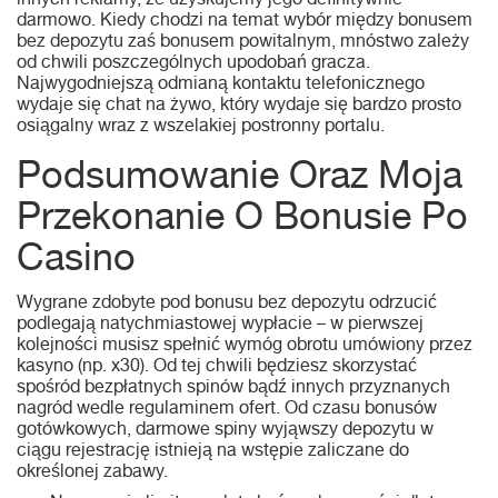
innych reklamy, że uzyskujemy jego definitywnie
darmowo. Kiedy chodzi na temat wybór między bonusem
bez depozytu zaś bonusem powitalnym, mnóstwo zależy
od chwili poszczególnych upodobań gracza.
Najwygodniejszą odmianą kontaktu telefonicznego
wydaje się chat na żywo, który wydaje się bardzo prosto
osiągalny wraz z wszelakiej postronny portalu.
Podsumowanie Oraz Moja
Przekonanie O Bonusie Po
Casino
Wygrane zdobyte pod bonusu bez depozytu odrzucić
podlegają natychmiastowej wypłacie – w pierwszej
kolejności musisz spełnić wymóg obrotu umówiony przez
kasyno (np. x30). Od tej chwili będziesz skorzystać
spośród bezpłatnych spinów bądź innych przyznanych
nagród wedle regulaminem ofert. Od czasu bonusów
gotówkowych, darmowe spiny wyjąwszy depozytu w
ciągu rejestrację istnieją na wstępie zaliczane do
określonej zabawy.