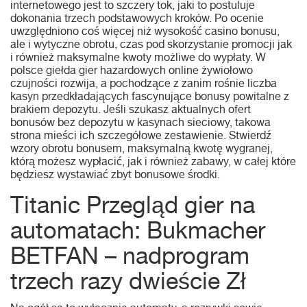
internetowego jest to szczery tok, jaki to postuluje
dokonania trzech podstawowych kroków. Po ocenie
uwzględniono coś więcej niż wysokość casino bonusu,
ale i wytyczne obrotu, czas pod skorzystanie promocji jak
i również maksymalne kwoty możliwe do wypłaty. W
polsce giełda gier hazardowych online żywiołowo
czujności rozwija, a pochodzące z zanim rośnie liczba
kasyn przedkładających fascynujące bonusy powitalne z
brakiem depozytu.
Jeśli szukasz aktualnych ofert
bonusów bez depozytu w kasynach sieciowy, takowa
strona mieści ich szczegółowe zestawienie. Stwierdź
wzory obrotu bonusem, maksymalną kwotę wygranej,
którą możesz wypłacić, jak i również zabawy, w całej które
będziesz wystawiać zbyt bonusowe środki.
Titanic Przegląd gier na
automatach: Bukmacher
BETFAN – nadprogram
trzech razy dwieście Zł