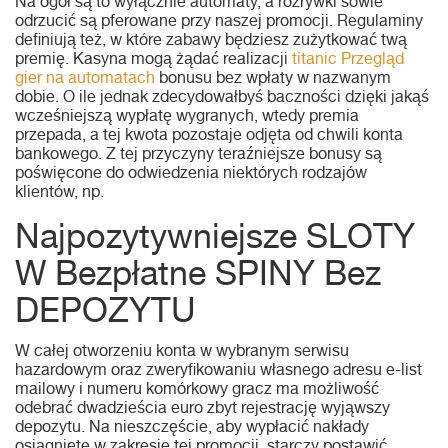
Na ogół są to wyłącznie automaty, a rozrywki sowie
odrzucić są pferowane przy naszej promocji. Regulaminy
definiują też, w które zabawy będziesz zużytkować twą
premię. Kasyna mogą żądać realizacji
titanic Przegląd
gier na automatach
bonusu bez wpłaty w nazwanym
dobie. O ile jednak zdecydowałbyś baczności dzięki jakąś
wcześniejszą wypłatę wygranych, wtedy premia
przepada, a tej kwota pozostaje odjęta od chwili konta
bankowego. Z tej przyczyny teraźniejsze bonusy są
poświęcone do odwiedzenia niektórych rodzajów
klientów, np.
Najpozytywniejsze SLOTY
W Bezpłatne SPINY Bez
DEPOZYTU
W całej otworzeniu konta w wybranym serwisu
hazardowym oraz zweryfikowaniu własnego adresu e-list
mailowy i numeru komórkowy gracz ma możliwość
odebrać dwadzieścia euro zbyt rejestrację wyjąwszy
depozytu. Na nieszczęście, aby wypłacić nakłady
osiągnięte w zakresie tej promocji, starczy postawić