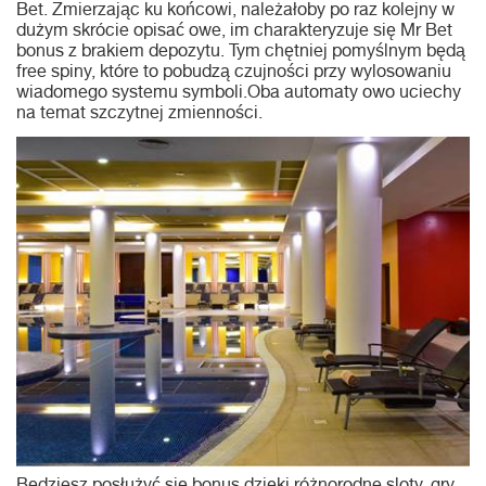
Bet. Zmierzając ku końcowi, należałoby po raz kolejny w
dużym skrócie opisać owe, im charakteryzuje się Mr Bet
bonus z brakiem depozytu. Tym chętniej pomyślnym będą
free spiny, które to pobudzą czujności przy wylosowaniu
wiadomego systemu symboli.Oba automaty owo uciechy
na temat szczytnej zmienności.