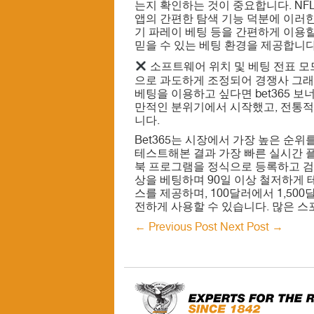
는지 확인하는 것이 중요합니다. NF
앱의 간편한 탐색 기능 덕분에 이러한
기 파레이 베팅 등을 간편하게 이용할
믿을 수 있는 베팅 환경을 제공합니다
소프트웨어 위치 및 베팅 전표 모
으로 과도하게 조정되어 경쟁사 그래
베팅을 이용하고 싶다면 bet365 
만적인 분위기에서 시작했고, 전통적
니다.
Bet365는 시장에서 가장 높은 순
테스트해본 결과 가장 빠른 실시간 플레
북 프로그램을 정식으로 등록하고 검증했
상을 베팅하며 90일 이상 철저하게
스를 제공하며, 100달러에서 1,5
전하게 사용할 수 있습니다. 많은 스
←
Previous Post
Next Post
→