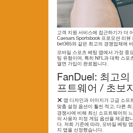
고객 지원 서비스에 접근하기가 더 어렵
Caesars Sportsbook 프로
bet365와 같은 최고의 경쟁업체에 
모바일 스포츠 베팅 앱에서 가장 중요
팅 유형이며, 특히 NFL과 대학 스
열면 가입이 완료됩니다.
FanDuel: 최
프트웨어 / 초보
앱 디자인과 이미지가 고급 소프
맞춤 설정 옵션이 훨씬 적고, 다른 
경쟁사에 비해 최신 소프트웨어의 느
의 사용자 지정 게임 옵션을 제공합니다
다. 저희 기준에 따라, 모바일 베팅 
지 앱을 선정했습니다.