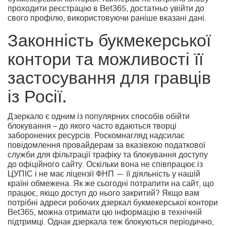
проходити реєстрацію в Bet365, достатньо увійти до
свого профілю, використовуючи раніше вказані дані.
Законність букмекерської
контори та можливості її
застосування для гравців
із Росії.
Дзеркало є одним із популярних способів обійти
блокування – до якого часто вдаються творці
заборонених ресурсів. Роскомнагляд надсилає
повідомлення провайдерам за вказівкою податкової
служби для фільтрації трафіку та блокування доступу
до офіційного сайту. Оскільки вона не співпрацює із
ЦУПІС і не має ліцензії ФНП — її діяльність у нашій
країні обмежена. Як же сьогодні потрапити на сайт, що
працює, якщо доступ до нього закритий? Якщо вам
потрібні адреси робочих дзеркал букмекерської контори
Bet365, можна отримати цю інформацію в технічній
підтримці. Однак дзеркала теж блокуються періодично,