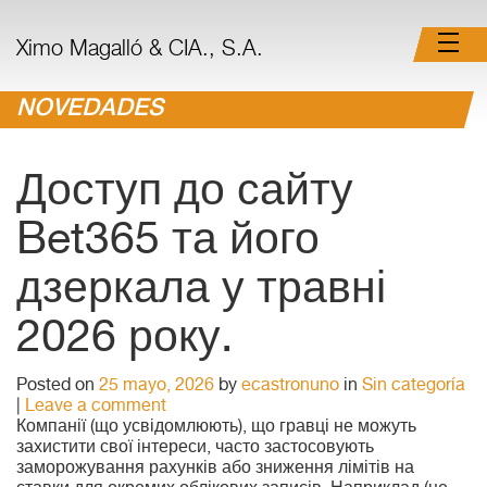
Ximo Magalló & CIA., S.A.
NOVEDADES
Доступ до сайту
Bet365 та його
дзеркала у травні
2026 року.
Posted on
25 mayo, 2026
by
ecastronuno
in
Sin categoría
|
Leave a comment
Компанії (що усвідомлюють), що гравці не можуть
захистити свої інтереси, часто застосовують
заморожування рахунків або зниження лімітів на