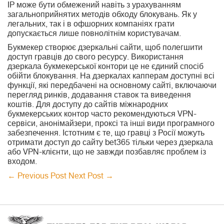
IP може бути обмежений навіть з урахуванням
загальноприйнятих методів обходу блокувань. Як у
легальних, так і в офшорних компаніях грати
допускається лише повнолітнім користувачам.
Букмекер створює дзеркальні сайти, щоб полегшити
доступ гравців до свого ресурсу. Використання
дзеркала букмекерської контори це не єдиний спосіб
обійти блокування. На дзеркалах капперам доступні всі
функції, які передбачені на основному сайті, включаючи
перегляд ринків, додавання ставок та виведення
коштів. Для доступу до сайтів міжнародних
букмекерських контор часто рекомендуються VPN-
сервіси, анонімайзери, проксі та інші види програмного
забезпечення. Істотним є те, що гравці з Росії можуть
отримати доступ до сайту bet365 тільки через дзеркала
або VPN-клієнти, що не завжди позбавляє проблем із
входом.
←
Previous Post
Next Post
→