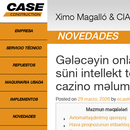
INICIO
Ximo Magalló & CIA.
EMPRESA
NOVEDADES
SERVICIO TÉCNICO
Gələcəyin onl
REPUESTOS
süni intellekt 
MAQUINARIA USADA
cazino məluma
Posted on
29 marzo, 2026
by
ecast
IMPLEMENTOS
Məzmun məqalələri
NOVEDADES
Avtomatlaşdırılmış qavrayış
Hava proqnozunun etibarlılıq