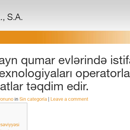
, S.A.
ayn qumar evlərində isti
texnologiyaları operatorla
tlar təqdim edir.
ronuno
in
Sin categoría
|
Leave a comment
 səviyyəsi