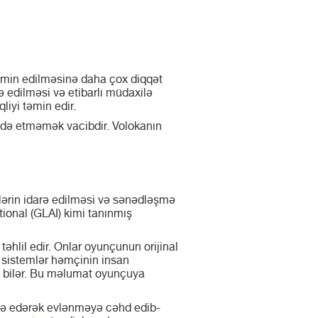
 təmin edilməsinə daha çox diqqət
rə edilməsi və etibarlı müdaxilə
liyi təmin edir.
fadə etməmək vacibdir. Volokanın
klərin idarə edilməsi və sənədləşmə
tional (GLAI) kimi tanınmış
təhlil edir. Onlar oyunçunun orijinal
 sistemlər həmçinin insan
ə bilər. Bu məlumat oyunçuya
adə edərək evlənməyə cəhd edib-