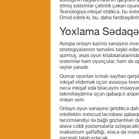
asılılığının başlanmasının qarşısın
etmiş sistemlər çətinlik çəkən oyunç
Texnologiya inkişaf etdikcə, bu sis
Ümid edirik ki, bu, daha fərdiləşdiri
Yoxlama Sədaqə
Avropa onlayn kazino sənayesi invest
strategiyalarının təməlini təşkil ed
qurmuş, əsas oyun kitabxanalarından
sistemlər həm oyunçular, həm də op
rəylər yaradır.
Qumar oyunları icmalı saytları qarşı
inkişaf etdirmək üçün aviasiya-texni
necə inkişaf edə biləcəyini müəyyə
təkmilləşdirmə üçün qabaqcıl alqor
imkan verir.
Onlayn oyun sənayesi getdikcə daha 
intellektin mövcud təcrübəsi qabaqc
tənzimləndiyi ilə bağlı gözləntiləri
əlavə ciddi yoxlamalarla üzləşəcəkl
maksimum şəffaflığı, eləcə də inves
nəzarəti tələb edəcək.