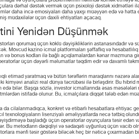
ı almağa və oyunçulara problemlərinin həllində kömək etməyə k
ulara dərhal dəstək vermək üçün psixoloji dəstək xidmətləri ilə
temlər daha incə emosiyaları daha yaxşı müəyyən edə və hətta 
lmiş müdaxilələr üçün daxili ehtiyatları açacaq.
tini Yenidən Düşünmək
orları qorumaq üçün köklü dəyişikliklərin astanasındadır və sün
əcək. Mövcud kazino icmal platformaları şəffaflıq və hesabatlılı
 və bonus kodları ilə bağlı açıqlamalardan kənar məzmuna giri
eratorlar üçün dəyərli məlumatlar təqdim edir və davamlı təkm
lıqlı etimad yaratmaq və bütün tərəflərin maraqlarını nəzərə al
ki kimyəvi analizi real dünya təcrübəsi ilə birləşdirir. Bu hibr
n edə bilər. Başqa sözlə, investor icmallarında əsas məsələlər
itmlərdən istifadə olunur. Bu, icmalçılara diqqət tələb edən 
da cilalanmadıqca, konkret və etibarlı hesabatlara ehtiyac ge
ıl texnologiyaların lisenziyalı əməliyyatlarda necə tətbiq olun
 dəyişdirməyə başladığı üçün operatorlar oyunçulara təsir edən v
ər. Bu metodların dəqiqliyi və sədaqəti uyğunluq üçün vacib ol
torlara mənfi təsir göstərə biləcək heç bir nəticə çıxarmadan b