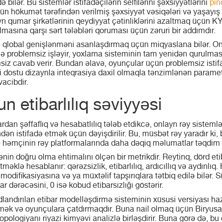
bilər. Bu sistemlər istifadəçilərin selfilərini şəxsiyyətlərini
pin
 hökumət tərəfindən verilmiş şəxsiyyət vəsiqələri və yaşayış y
n qumar şirkətlərinin qeydiyyat çətinliklərini azaltmaq üçün KY
lmasına qarşı sərt tələbləri qoruması üçün zəruri bir addımdır.
qlobal genişlənməni asanlaşdırmaq üçün miqyaslana bilər. Onla
i ilə problemsiz işləyir, yoxlama sisteminin tam yenidən qurulm
emsiz cavab verir. Bundan əlavə, oyunçular üçün problemsiz ist
çi dostu dizaynla inteqrasiya daxil olmaqla tənzimlənən parametrl
acibdir.
 etibarlılıq səviyyəsi
an şəffaflıq və hesabatlılıq tələb etdikcə, onlayn rəy sistemləri
ndən istifadə etmək üçün dəyişdirilir. Bu, müsbət rəy yaradır ki,
ə həmçinin rəy platformalarında daha dəqiq məlumatlar təqdim 
cənin doğru olma ehtimalını ölçən bir metrikdir. Reytinq, dörd et
klə hesablanır: qərəzsizlik, etibarlılıq, ardıcıllıq və aydınlıq. H
modifikasiyasına və ya müxtəlif tapşırıqlara tətbiq edilə bilər. 
r dərəcəsini, 0 isə kobud etibarsızlığı göstərir.
landırılan etibar modelləşdirmə sisteminin xüsusi versiyası h
mək və oyunçulara çatdırmaqdır. Buna nail olmaq üçün Biryusa
pologiyanı riyazi kimyəvi analizlə birləşdirir. Buna görə də, 