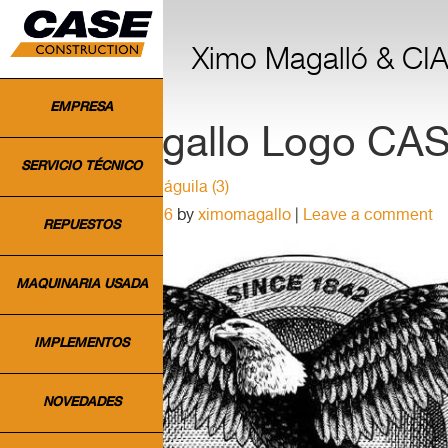
INICIO
Ximo Magalló & CIA.
EMPRESA
Ximo Magallo Logo CASE
SERVICIO TÉCNICO
‹ Return to
Logo CASE águila (3)
Posted on
18 abril, 2016
by
ximomagallo
|
Leave a comment
REPUESTOS
MAQUINARIA USADA
IMPLEMENTOS
NOVEDADES