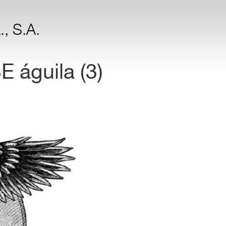
, S.A.
 águila (3)