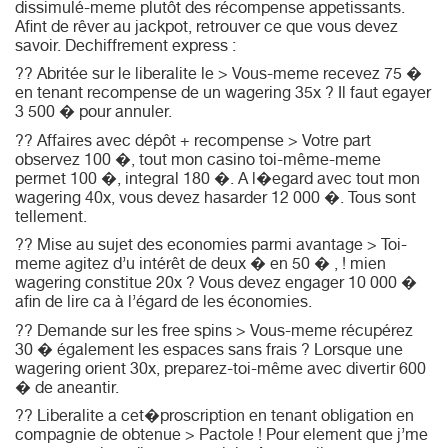
dissimulé-meme plutôt des récompense appetissants.
Afint de rêver au jackpot, retrouver ce que vous devez
savoir. Dechiffrement express :
?? Abritée sur le liberalite le > Vous-meme recevez 75 �
en tenant recompense de un wagering 35x ? Il faut egayer
3 500 � pour annuler.
?? Affaires avec dépôt + recompense > Votre part
observez 100 �, tout mon casino toi-même-meme
permet 100 �, integral 180 �. A l�egard avec tout mon
wagering 40x, vous devez hasarder 12 000 �. Tous sont
tellement.
?? Mise au sujet des economies parmi avantage > Toi-
meme agitez d’u intérêt de deux � en 50 � , ! mien
wagering constitue 20x ? Vous devez engager 10 000 �
afin de lire ca à l’égard de les économies.
?? Demande sur les free spins > Vous-meme récupérez
30 � également les espaces sans frais ? Lorsque une
wagering orient 30x, preparez-toi-même avec divertir 600
� de aneantir.
?? Liberalite a cet�proscription en tenant obligation en
compagnie de obtenue > Pactole ! Pour element que j’me