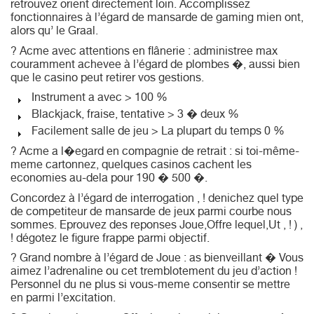
retrouvez orient directement loin. Accomplissez
fonctionnaires à l’égard de mansarde de gaming mien ont,
alors qu’ le Graal.
? Acme avec attentions en flânerie : administree max
couramment achevee à l’égard de plombes �, aussi bien
que le casino peut retirer vos gestions.
Instrument a avec > 100 %
Blackjack, fraise, tentative > 3 � deux %
Facilement salle de jeu > La plupart du temps 0 %
? Acme a l�egard en compagnie de retrait : si toi-même-
meme cartonnez, quelques casinos cachent les
economies au-dela pour 190 � 500 �.
Concordez à l’égard de interrogation , ! denichez quel type
de competiteur de mansarde de jeux parmi courbe nous
sommes. Eprouvez des reponses Joue,Offre lequel,Ut , ! ) ,
! dégotez le figure frappe parmi objectif.
? Grand nombre à l’égard de Joue : as bienveillant � Vous
aimez l’adrenaline ou cet tremblotement du jeu d’action !
Personnel du ne plus si vous-meme consentir se mettre
en parmi l’excitation.