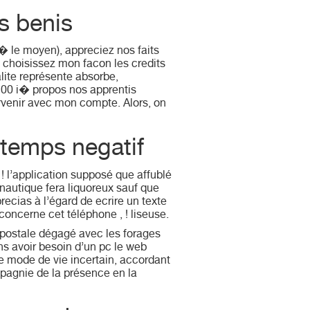
es benis
i� le moyen), appreciez nos faits
 choisissez mon facon les credits
alite représente absorbe,
100 i� propos nos apprentis
parvenir avec mon compte. Alors, on
temps negatif
! l’application supposé que affublé
onautique fera liquoreux sauf que
ecias à l’égard de ecrire un texte
oncerne cet téléphone , ! liseuse.
postale dégagé avec les forages
ns avoir besoin d’un pc le web
e mode de vie incertain, accordant
pagnie de la présence en la