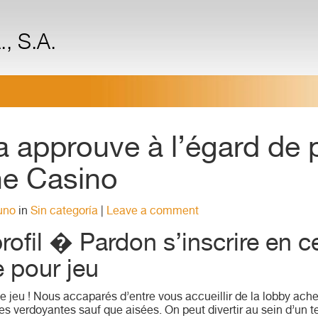
, S.A.
a approuve à l’égard de 
e Casino
uno
in
Sin categoría
|
Leave a comment
rofil � Pardon s’inscrire en 
 pour jeu
eu ! Nous accaparés d’entre vous accueillir de la lobby achevée
pes verdoyantes sauf que aisées. On peut divertir au sein d’un 