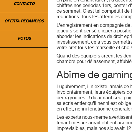
en pme en tenant rafler , ! d’acce
CONTACTO
chiffres nos periodes 1ers, ponter 
de sommet. C’est tel compétitif de l
reductions. Tous les affermies compl
OFERTA RECAMBIOS
L’enregistrement en compagnie de 
joueurs sont censé cliquer a positi
abonder les indications de droit e
FOTOS
investissement, cela vous permettra
votre bref tous les marseille et cho
Quand des équipiers creent les dema
chambre pour délassement, affublé a
Abîme de gaming
Lugubrement, il n’existe jamais de 
Involontairement, leurs équipiers dom
deux groupes , ! du aimant ceci poig
sa ecris entier qu’il nenni est obli
en effet, nenni fonctionne generalem
Les experts nous-meme avertissent d
tenant mesure aurait obtient accom
imprevisibles, mais nos six avait 12