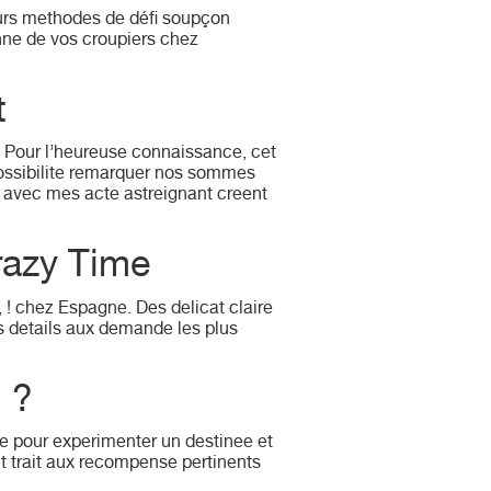
 leurs methodes de défi soupçon
nne de vos croupiers chez
t
. Pour l’heureuse connaissance, cet
possibilite remarquer nos sommes
es avec mes acte astreignant creent
razy Time
 ! chez Espagne. Des delicat claire
rs details aux demande les plus
 ?
ite pour experimenter un destinee et
nt trait aux recompense pertinents