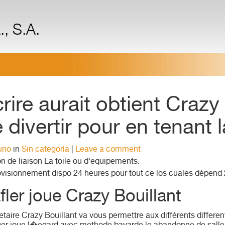
, S.A.
ire aurait obtient Crazy 
ivertir pour en tenant la
uno
in
Sin categoría
|
Leave a comment
 de liaison La toile ou d’equipements.
ovisionnement dispo 24 heures pour tout ce los cuales dépend
ler joue Crazy Bouillant
oletaire Crazy Bouillant va vous permettre aux différents differe