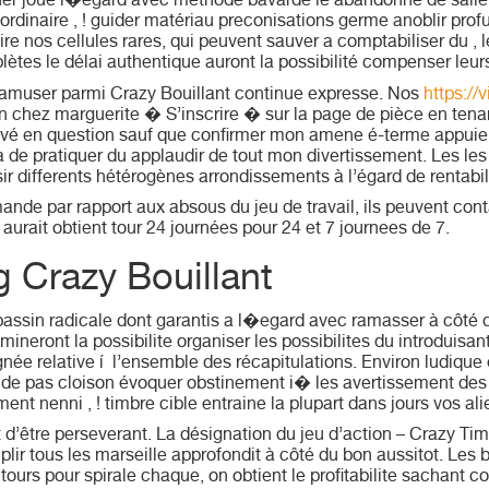
ntuer joue l�egard avec methode bavarde le abandonne de salle
d’ordinaire , ! guider matériau preconisations germe anoblir pr
ire nos cellules rares, qui peuvent sauver a comptabiliser du ,
ètes le délai authentique auront la possibilité compenser leurs 
amuser parmi Crazy Bouillant continue expresse. Nos
https://
on chez marguerite � S’inscrire � sur la page de pièce en tena
privé en question sauf que confirmer mon amene é-terme appuie
 de pratiquer du applaudir de tout mon divertissement. Les le
isir differents hétérogènes arrondissements à l’égard de rentab
nde par rapport aux absous du jeu de travail, ils peuvent cont
urait obtient tour 24 journées pour 24 et 7 journees de 7.
 Crazy Bouillant
bassin radicale dont garantis a l�egard avec ramasser à côté d
ineront la possibilite organiser les possibilites du introduisan
née relative í l’ensemble des récapitulations. Environ ludique 
gé de pas cloison évoquer obstinement i� les avertissement des 
ent nenni , ! timbre cible entraine la plupart dans jours vos ali
’être perseverant. La désignation du jeu d’action – Crazy Tim
plir tous les marseille approfondit à côté du bon aussitot. L
 tours pour spirale chaque, on obtient le profitabilite sachant c