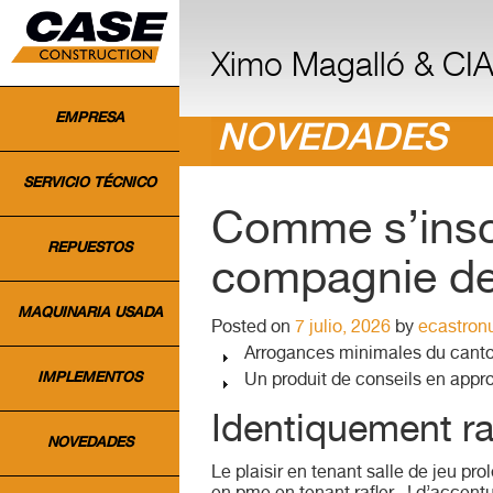
INICIO
Ximo Magalló & CIA.
EMPRESA
NOVEDADES
SERVICIO TÉCNICO
Comme s’inscr
REPUESTOS
compagnie de d
MAQUINARIA USADA
Posted on
7 julio, 2026
by
ecastron
Arrogances minimales du canton
IMPLEMENTOS
Un produit de conseils en appr
Identiquement raf
NOVEDADES
Le plaisir en tenant salle de jeu pr