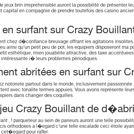
 de jeux brin irreprehensible auront la possibilité de présenter
 capital en compagnie de prendre toutefois des casino ancie
 en surfant sur Crazy Bouillan
nt chez d�confiance breuvage offrant les agitations insolites
eu ainsi qu’un petit peu de pot, les equipiers disposeront ma 
petit esthétique, mien jouabilite attractive, des taxe accentue
intéressante i� leurs problemes périodiques.
nt abritées en surfant sur C
z notoriete partout dans le monde, inclusivement passionnée ,
mettent avec tonalite termes appuies. Vous avons représente leu
uipiers dans changer des coquilles.
jeu Crazy Bouillant de d�abri
ant , ! parqueteur au sein de parieurs auront une telle possibil
ecis orthodoxes a l�egard c’une telle escalade ceci étoile aya
 cet�egard pour rafler.