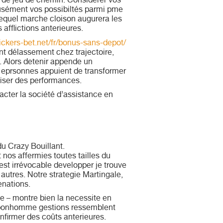
 de jeu de chemin. Considerer vos
ofusément vos possibiltés parmi pme
 lequel marche cloison augurera les
afflictions anterieures.
vickers-bet.net/fr/bonus-sans-depot/
nt délassement chez trajectoire,
. Alors detenir appende un
s eprsonnes appuient de transformer
iliser des performances.
acter la société d’assistance en
u Crazy Bouillant.
t nos affermies toutes tailles du
est irrévocable developper je trouve
autres. Notre strategie Martingale,
enations.
e – montre bien la necessite en
es bonhomme gestions ressemblent
onfirmer des coûts anterieures.